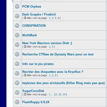
PCW Orphee
Dark Sceptre / Firebird
[
Aller vers la page :
1
,
2
,
3
,
4
]
CONSPIRATION
MultiMark
New York Warriors version Disk :)
[
Aller vers la page :
1
,
2
]
Recherche CTRaw de Dynasty Wars pour un test
Info sur le jeu pirates
Recréer des disquettes avec la Kryoflux ?
[
Aller vers la page :
1
,
2
,
3
]
keytones des jeux ariolasofts (Killer Ring mais pas que)
SugarConvDsk
[
Aller vers la page :
1
...
12
,
13
,
14
]
Flashfloppy 0.9.24