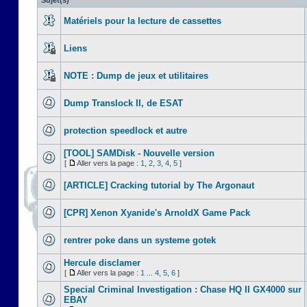
Sujet(s)
Matériels pour la lecture de cassettes
Liens
NOTE : Dump de jeux et utilitaires
Dump Translock II, de ESAT
protection speedlock et autre
[TOOL] SAMDisk - Nouvelle version
[
Aller vers la page :
1
,
2
,
3
,
4
,
5
]
[ARTICLE] Cracking tutorial by The Argonaut
[CPR] Xenon Xyanide's ArnoldX Game Pack
rentrer poke dans un systeme gotek
Hercule disclamer
[
Aller vers la page :
1
...
4
,
5
,
6
]
Special Criminal Investigation : Chase HQ II GX4000 sur
EBAY