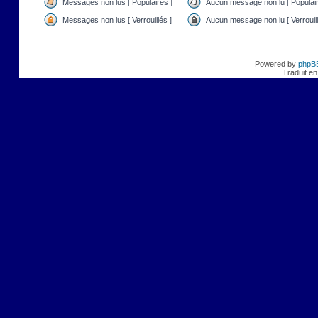
Messages non lus [ Populaires ]
Aucun message non lu [ Populair
Messages non lus [ Verrouillés ]
Aucun message non lu [ Verrouill
Powered by
phpB
Traduit en