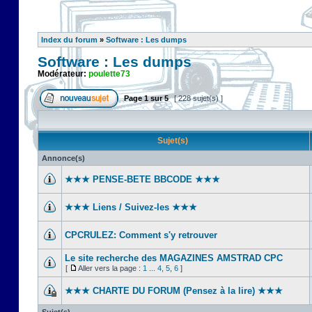
Index du forum
»
Software : Les dumps
Software : Les dumps
Modérateur:
poulette73
Page
1
sur
5
[ 228 sujet(s) ]
Sujet(s)
Annonce(s)
★★★ PENSE-BETE BBCODE ★★★
★★★ Liens / Suivez-les ★★★
CPCRULEZ: Comment s'y retrouver‎
Le site recherche des MAGAZINES AMSTRAD CPC
[
Aller vers la page :
1
...
4
,
5
,
6
]
★★★ CHARTE DU FORUM (Pensez à la lire) ★★★