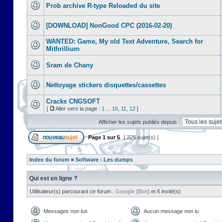
Prob archive R-type Reloaded du site
[DOWNLOAD] NonGood CPC (2016-02-20)
WANTED: Game, My old Text Adventure, Search for
Mithrillium
Sram de Chany
Nettoyage stickers disquettes/cassettes
Cracks CNGSOFT
[
Aller vers la page :
1
...
10
,
11
,
12
]
Afficher les sujets publiés depuis :
Page
1
sur
5
[ 228 sujet(s) ]
Index du forum
»
Software : Les dumps
Qui est en ligne ?
Utilisateur(s) parcourant ce forum :
Google [Bot]
et 6 invité(s)
Messages non lus
Aucun message non lu