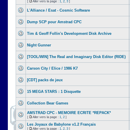
[
Aller vers la page :
1
,
2
,
3
]
L'Alliance / Esat - Cosmic Software
Dump SCP pour Amstrad CPC
Tim & Geoff Follin's Development Disk Archive
Night Gunner
[TOOL/WIN] The Real and Imaginary Disk Editor (RIDE)
Carson City / Elice / 1986 K7
[CDT] packs de jeux
15 MEGA STARS : 1 Disquette
Collection Bear Games
AMSTRAD CPC - MEMOIRE ECRITE *REPACK*
[
Aller vers la page :
1
,
2
]
Les Joyaux de Babylone v1.2 Français
[
Aller vers la page :
1
,
2
,
3
]