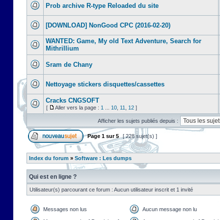
Prob archive R-type Reloaded du site
[DOWNLOAD] NonGood CPC (2016-02-20)
WANTED: Game, My old Text Adventure, Search for
Mithrillium
Sram de Chany
Nettoyage stickers disquettes/cassettes
Cracks CNGSOFT
[
Aller vers la page :
1
...
10
,
11
,
12
]
Afficher les sujets publiés depuis :
Page
1
sur
5
[ 228 sujet(s) ]
Index du forum
»
Software : Les dumps
Qui est en ligne ?
Utilisateur(s) parcourant ce forum : Aucun utilisateur inscrit et 1 invité
Messages non lus
Aucun message non lu