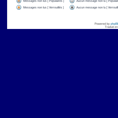
Messages non lus [ Populaires ]
Aucun message non lu [ Populair
Messages non lus [ Verrouillés ]
Aucun message non lu [ Verrouill
Powered by
phpB
Traduit en