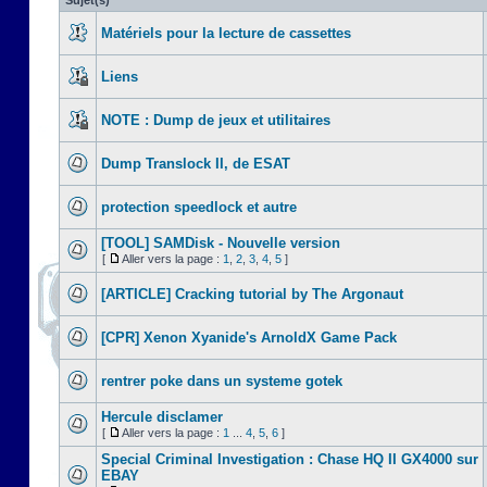
Sujet(s)
Matériels pour la lecture de cassettes
Liens
NOTE : Dump de jeux et utilitaires
Dump Translock II, de ESAT
protection speedlock et autre
[TOOL] SAMDisk - Nouvelle version
[
Aller vers la page :
1
,
2
,
3
,
4
,
5
]
[ARTICLE] Cracking tutorial by The Argonaut
[CPR] Xenon Xyanide's ArnoldX Game Pack
rentrer poke dans un systeme gotek
Hercule disclamer
[
Aller vers la page :
1
...
4
,
5
,
6
]
Special Criminal Investigation : Chase HQ II GX4000 sur
EBAY