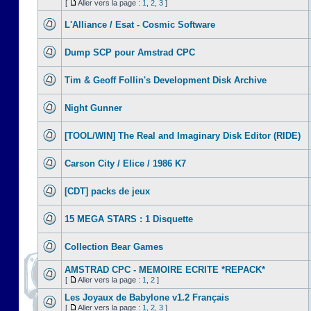
[
Aller vers la page :
1
,
2
,
3
]
L'Alliance / Esat - Cosmic Software
Dump SCP pour Amstrad CPC
Tim & Geoff Follin's Development Disk Archive
Night Gunner
[TOOL/WIN] The Real and Imaginary Disk Editor (RIDE)
Carson City / Elice / 1986 K7
[CDT] packs de jeux
15 MEGA STARS : 1 Disquette
Collection Bear Games
AMSTRAD CPC - MEMOIRE ECRITE *REPACK*
[
Aller vers la page :
1
,
2
]
Les Joyaux de Babylone v1.2 Français
[
Aller vers la page :
1
,
2
,
3
]