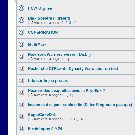
PCW Orphee
Dark Sceptre / Firebird
[
Aller vers la page :
1
,
2
,
3
,
4
]
CONSPIRATION
MultiMark
New York Warriors version Disk :)
[
Aller vers la page :
1
,
2
]
Recherche CTRaw de Dynasty Wars pour un test
Info sur le jeu pirates
Recréer des disquettes avec la Kryoflux ?
[
Aller vers la page :
1
,
2
,
3
]
keytones des jeux ariolasofts (Killer Ring mais pas que)
SugarConvDsk
[
Aller vers la page :
1
...
12
,
13
,
14
]
Flashfloppy 0.9.24