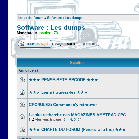
Index du forum
»
Software : Les dumps
Software : Les dumps
Modérateur:
poulette73
Page
1
sur
5
[ 228 sujet(s) ]
Sujet(s)
Annonce(s)
★★★ PENSE-BETE BBCODE ★★★
★★★ Liens / Suivez-les ★★★
CPCRULEZ: Comment s'y retrouver‎
Le site recherche des MAGAZINES AMSTRAD CPC
[
Aller vers la page :
1
...
4
,
5
,
6
]
★★★ CHARTE DU FORUM (Pensez à la lire) ★★★