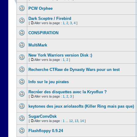
PCW Orphee
Dark Sceptre / Firebird
[
Aller vers la page :
1
,
2
,
3
,
4
]
CONSPIRATION
MultiMark
New York Warriors version Disk :)
[
Aller vers la page :
1
,
2
]
Recherche CTRaw de Dynasty Wars pour un test
Info sur le jeu pirates
Recréer des disquettes avec la Kryoflux ?
[
Aller vers la page :
1
,
2
,
3
]
keytones des jeux ariolasofts (Killer Ring mais pas que)
SugarConvDsk
[
Aller vers la page :
1
...
12
,
13
,
14
]
Flashfloppy 0.9.24