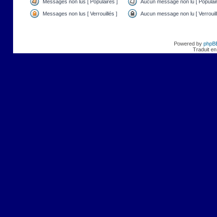
Messages non lus [ Populaires ]
Aucun message non lu [ Populair
Messages non lus [ Verrouillés ]
Aucun message non lu [ Verrouill
Powered by
phpB
Traduit en