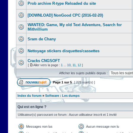
Prob archive R-type Reloaded du site
[DOWNLOAD] NonGood CPC (2016-02-20)
WANTED: Game, My old Text Adventure, Search for
Mithrillium
Sram de Chany
Nettoyage stickers disquettes/cassettes
Cracks CNGSOFT
[
Aller vers la page :
1
...
10
,
11
,
12
]
Afficher les sujets publiés depuis :
Page
1
sur
5
[ 228 sujet(s) ]
Index du forum
»
Software : Les dumps
Qui est en ligne ?
Utilisateur(s) parcourant ce forum : Aucun utilisateur inscrit et 1 invité
Messages non lus
Aucun message non lu