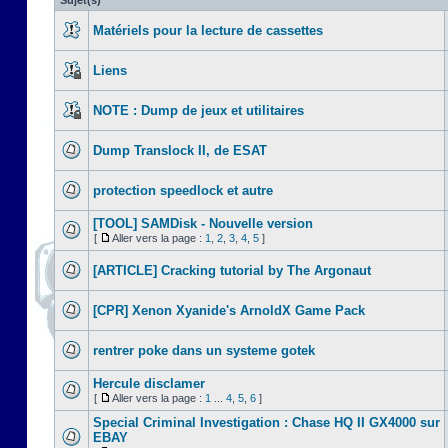
Sujet(s)
Matériels pour la lecture de cassettes
Liens
NOTE : Dump de jeux et utilitaires
Dump Translock II, de ESAT
protection speedlock et autre
[TOOL] SAMDisk - Nouvelle version
[
Aller vers la page :
1
,
2
,
3
,
4
,
5
]
[ARTICLE] Cracking tutorial by The Argonaut
[CPR] Xenon Xyanide's ArnoldX Game Pack
rentrer poke dans un systeme gotek
Hercule disclamer
[
Aller vers la page :
1
...
4
,
5
,
6
]
Special Criminal Investigation : Chase HQ II GX4000 sur
EBAY