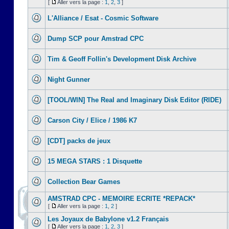
[
Aller vers la page :
1
,
2
,
3
]
L'Alliance / Esat - Cosmic Software
Dump SCP pour Amstrad CPC
Tim & Geoff Follin's Development Disk Archive
Night Gunner
[TOOL/WIN] The Real and Imaginary Disk Editor (RIDE)
Carson City / Elice / 1986 K7
[CDT] packs de jeux
15 MEGA STARS : 1 Disquette
Collection Bear Games
AMSTRAD CPC - MEMOIRE ECRITE *REPACK*
[
Aller vers la page :
1
,
2
]
Les Joyaux de Babylone v1.2 Français
[
Aller vers la page :
1
,
2
,
3
]