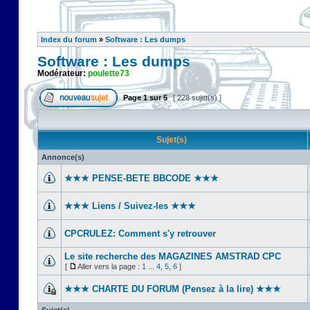
Index du forum
»
Software : Les dumps
Software : Les dumps
Modérateur:
poulette73
Page
1
sur
5
[ 228 sujet(s) ]
Sujet(s)
Annonce(s)
★★★ PENSE-BETE BBCODE ★★★
★★★ Liens / Suivez-les ★★★
CPCRULEZ: Comment s'y retrouver‎
Le site recherche des MAGAZINES AMSTRAD CPC
[
Aller vers la page :
1
...
4
,
5
,
6
]
★★★ CHARTE DU FORUM (Pensez à la lire) ★★★