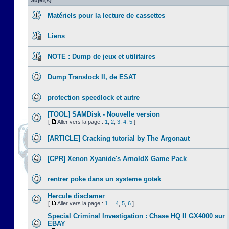
Sujet(s)
Matériels pour la lecture de cassettes
Liens
NOTE : Dump de jeux et utilitaires
Dump Translock II, de ESAT
protection speedlock et autre
[TOOL] SAMDisk - Nouvelle version
[
Aller vers la page :
1
,
2
,
3
,
4
,
5
]
[ARTICLE] Cracking tutorial by The Argonaut
[CPR] Xenon Xyanide's ArnoldX Game Pack
rentrer poke dans un systeme gotek
Hercule disclamer
[
Aller vers la page :
1
...
4
,
5
,
6
]
Special Criminal Investigation : Chase HQ II GX4000 sur
EBAY