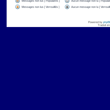
Messages non lus [ Populaires ]
Aucun message non lu [ Populair
Messages non lus [ Verrouillés ]
Aucun message non lu [ Verrouill
Powered by
phpB
Traduit en