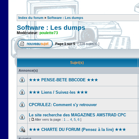
Index du forum
»
Software : Les dumps
Software : Les dumps
Modérateur:
poulette73
Page
1
sur
5
[ 228 sujet(s) ]
Sujet(s)
Annonce(s)
★★★ PENSE-BETE BBCODE ★★★
★★★ Liens / Suivez-les ★★★
CPCRULEZ: Comment s'y retrouver‎
Le site recherche des MAGAZINES AMSTRAD CPC
[
Aller vers la page :
1
...
4
,
5
,
6
]
★★★ CHARTE DU FORUM (Pensez à la lire) ★★★