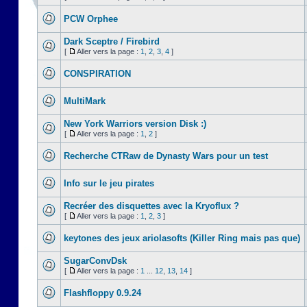
PCW Orphee
Dark Sceptre / Firebird
[
Aller vers la page :
1
,
2
,
3
,
4
]
CONSPIRATION
MultiMark
New York Warriors version Disk :)
[
Aller vers la page :
1
,
2
]
Recherche CTRaw de Dynasty Wars pour un test
Info sur le jeu pirates
Recréer des disquettes avec la Kryoflux ?
[
Aller vers la page :
1
,
2
,
3
]
keytones des jeux ariolasofts (Killer Ring mais pas que)
SugarConvDsk
[
Aller vers la page :
1
...
12
,
13
,
14
]
Flashfloppy 0.9.24