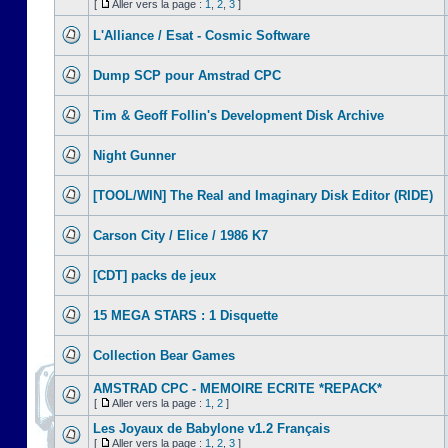
[
Aller vers la page :
1
,
2
,
3
]
L'Alliance / Esat - Cosmic Software
Dump SCP pour Amstrad CPC
Tim & Geoff Follin's Development Disk Archive
Night Gunner
[TOOL/WIN] The Real and Imaginary Disk Editor (RIDE)
Carson City / Elice / 1986 K7
[CDT] packs de jeux
15 MEGA STARS : 1 Disquette
Collection Bear Games
AMSTRAD CPC - MEMOIRE ECRITE *REPACK*
[
Aller vers la page :
1
,
2
]
Les Joyaux de Babylone v1.2 Français
[
Aller vers la page :
1
,
2
,
3
]