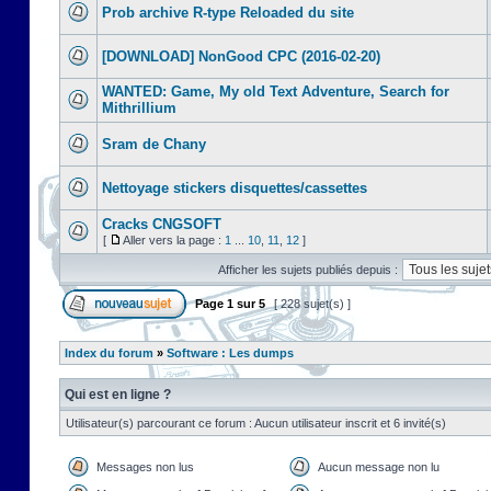
Prob archive R-type Reloaded du site
[DOWNLOAD] NonGood CPC (2016-02-20)
WANTED: Game, My old Text Adventure, Search for
Mithrillium
Sram de Chany
Nettoyage stickers disquettes/cassettes
Cracks CNGSOFT
[
Aller vers la page :
1
...
10
,
11
,
12
]
Afficher les sujets publiés depuis :
Page
1
sur
5
[ 228 sujet(s) ]
Index du forum
»
Software : Les dumps
Qui est en ligne ?
Utilisateur(s) parcourant ce forum : Aucun utilisateur inscrit et 6 invité(s)
Messages non lus
Aucun message non lu