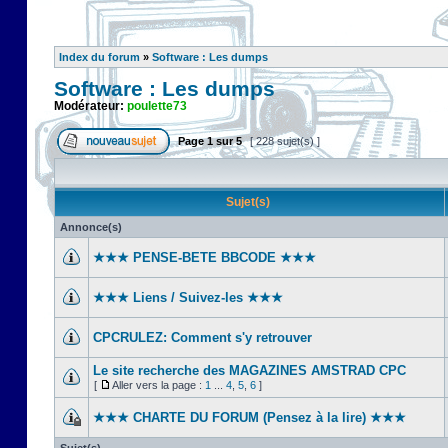
Index du forum
»
Software : Les dumps
Software : Les dumps
Modérateur:
poulette73
Page
1
sur
5
[ 228 sujet(s) ]
Sujet(s)
Annonce(s)
★★★ PENSE-BETE BBCODE ★★★
★★★ Liens / Suivez-les ★★★
CPCRULEZ: Comment s'y retrouver‎
Le site recherche des MAGAZINES AMSTRAD CPC
[
Aller vers la page :
1
...
4
,
5
,
6
]
★★★ CHARTE DU FORUM (Pensez à la lire) ★★★