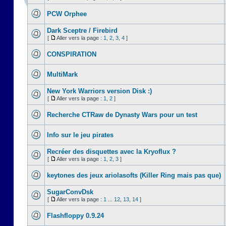
PCW Orphee
Dark Sceptre / Firebird
[
Aller vers la page :
1
,
2
,
3
,
4
]
CONSPIRATION
MultiMark
New York Warriors version Disk :)
[
Aller vers la page :
1
,
2
]
Recherche CTRaw de Dynasty Wars pour un test
Info sur le jeu pirates
Recréer des disquettes avec la Kryoflux ?
[
Aller vers la page :
1
,
2
,
3
]
keytones des jeux ariolasofts (Killer Ring mais pas que)
SugarConvDsk
[
Aller vers la page :
1
...
12
,
13
,
14
]
Flashfloppy 0.9.24