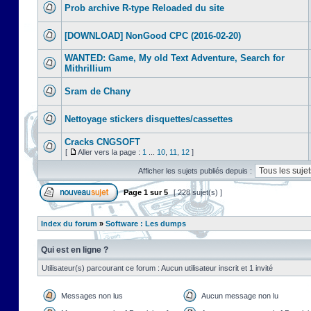
Prob archive R-type Reloaded du site
[DOWNLOAD] NonGood CPC (2016-02-20)
WANTED: Game, My old Text Adventure, Search for
Mithrillium
Sram de Chany
Nettoyage stickers disquettes/cassettes
Cracks CNGSOFT
[
Aller vers la page :
1
...
10
,
11
,
12
]
Afficher les sujets publiés depuis :
Page
1
sur
5
[ 228 sujet(s) ]
Index du forum
»
Software : Les dumps
Qui est en ligne ?
Utilisateur(s) parcourant ce forum : Aucun utilisateur inscrit et 1 invité
Messages non lus
Aucun message non lu