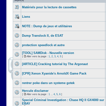
Sujet(s)
Matériels pour la lecture de cassettes
Liens
NOTE : Dump de jeux et utilitaires
Dump Translock II, de ESAT
protection speedlock et autre
[TOOL] SAMDisk - Nouvelle version
[
Aller vers la page :
1
,
2
,
3
,
4
,
5
]
[ARTICLE] Cracking tutorial by The Argonaut
[CPR] Xenon Xyanide's ArnoldX Game Pack
rentrer poke dans un systeme gotek
Hercule disclamer
[
Aller vers la page :
1
...
4
,
5
,
6
]
Special Criminal Investigation : Chase HQ II GX4000 sur
EBAY