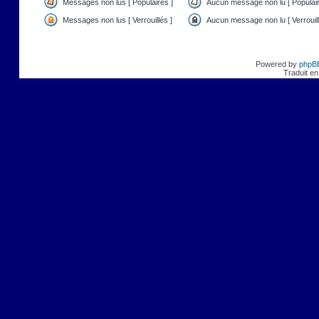
Messages non lus [ Populaires ]
Aucun message non lu [ Populair
Messages non lus [ Verrouillés ]
Aucun message non lu [ Verrouill
Powered by
phpB
Traduit en