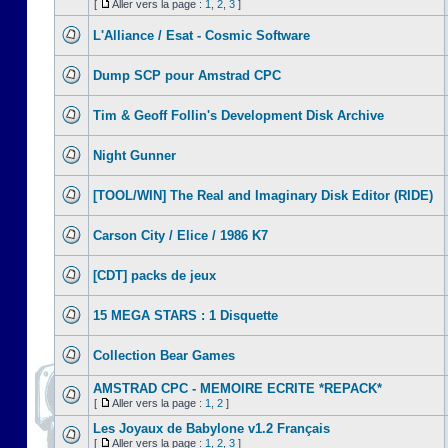
[
Aller vers la page :
1
,
2
,
3
]
L'Alliance / Esat - Cosmic Software
Dump SCP pour Amstrad CPC
Tim & Geoff Follin's Development Disk Archive
Night Gunner
[TOOL/WIN] The Real and Imaginary Disk Editor (RIDE)
Carson City / Elice / 1986 K7
[CDT] packs de jeux
15 MEGA STARS : 1 Disquette
Collection Bear Games
AMSTRAD CPC - MEMOIRE ECRITE *REPACK*
[
Aller vers la page :
1
,
2
]
Les Joyaux de Babylone v1.2 Français
[
Aller vers la page :
1
,
2
,
3
]