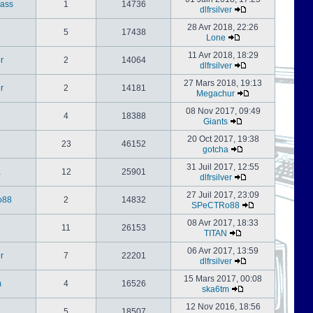
ass
1
14736
dlfrsilver
28 Avr 2018, 22:26
5
17438
Lone
11 Avr 2018, 18:29
er
2
14064
dlfrsilver
27 Mars 2018, 19:13
er
2
14181
Megachur
08 Nov 2017, 09:49
4
18388
Giants
20 Oct 2017, 19:38
23
46152
gotcha
31 Juil 2017, 12:55
a
12
25901
dlfrsilver
27 Juil 2017, 23:09
o88
2
14832
SPeCTRo88
08 Avr 2017, 18:33
11
26153
TITAN
06 Avr 2017, 13:59
er
7
22201
dlfrsilver
15 Mars 2017, 00:08
m
4
16526
ska6tm
12 Nov 2016, 18:56
5
18507