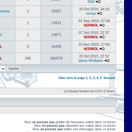
TotO
20 Oct 2016, 18:28
ariana
2
15627
remax
01 Sep 2016, 07:38
1
13511
hERMOL
07 Juil 2016, 22:37
rt
1
13671
hERMOL
10 Nov 2015, 17:44
L
0
14435
hERMOL
20 Oct 2015, 22:52
L
168
181879
Maria Whittaker
Aller vers la page
1
,
2
,
3
,
4
,
5
Suivant
Le fuseau horaire est UTC+1 heure
Vous
ne pouvez pas
publier de nouveaux sujets dans ce forum
Vous
ne pouvez pas
répondre aux sujets dans ce forum
Vous
ne pouvez pas
éditer vos messages dans ce forum