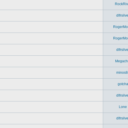
RockRiv
dlfrsilv
RogerMo
RogerMo
dlfrsilv
Megach
minos8
gotch
dlfrsilv
Lone
dlfrsilv