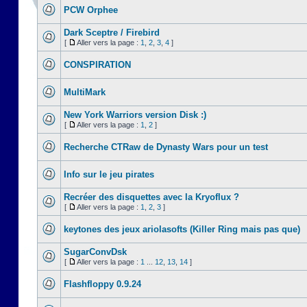
PCW Orphee
Dark Sceptre / Firebird
[
Aller vers la page :
1
,
2
,
3
,
4
]
CONSPIRATION
MultiMark
New York Warriors version Disk :)
[
Aller vers la page :
1
,
2
]
Recherche CTRaw de Dynasty Wars pour un test
Info sur le jeu pirates
Recréer des disquettes avec la Kryoflux ?
[
Aller vers la page :
1
,
2
,
3
]
keytones des jeux ariolasofts (Killer Ring mais pas que)
SugarConvDsk
[
Aller vers la page :
1
...
12
,
13
,
14
]
Flashfloppy 0.9.24