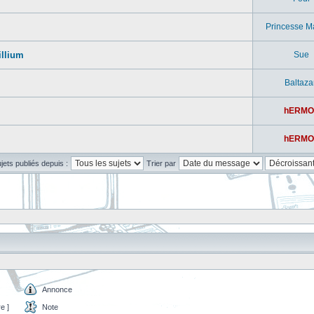
Princesse M
illium
Sue
Baltaza
hERMO
hERMO
ujets publiés depuis :
Trier par
Annonce
e ]
Note