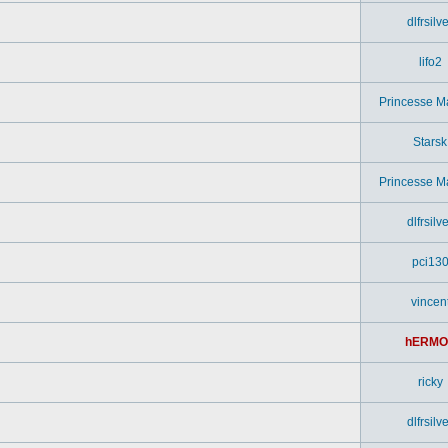
dlfrsilv
lifo2
Princesse M
Starsk
Princesse M
dlfrsilv
pci13
vincen
hERMO
ricky
dlfrsilv