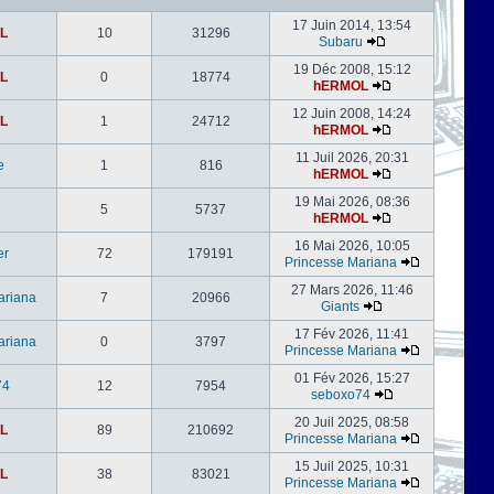
17 Juin 2014, 13:54
L
10
31296
Subaru
19 Déc 2008, 15:12
L
0
18774
hERMOL
12 Juin 2008, 14:24
L
1
24712
hERMOL
11 Juil 2026, 20:31
e
1
816
hERMOL
19 Mai 2026, 08:36
5
5737
hERMOL
16 Mai 2026, 10:05
er
72
179191
Princesse Mariana
27 Mars 2026, 11:46
ariana
7
20966
Giants
17 Fév 2026, 11:41
ariana
0
3797
Princesse Mariana
01 Fév 2026, 15:27
74
12
7954
seboxo74
20 Juil 2025, 08:58
L
89
210692
Princesse Mariana
15 Juil 2025, 10:31
L
38
83021
Princesse Mariana