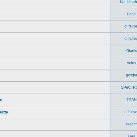
bombtheb
Lone
dlfrsilv
dlfrsilv
Giants
velus
gotch
SPeCTR
te
TITAN
ette
dlfrsilv
ska6t
Foul