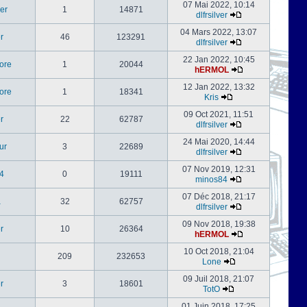
07 Mai 2022, 10:14
er
1
14871
dlfrsilver
04 Mars 2022, 13:07
er
46
123291
dlfrsilver
22 Jan 2022, 10:45
ore
1
20044
hERMOL
12 Jan 2022, 13:32
ore
1
18341
Kris
09 Oct 2021, 11:51
er
22
62787
dlfrsilver
24 Mai 2020, 14:44
ur
3
22689
dlfrsilver
07 Nov 2019, 12:31
4
0
19111
minos84
07 Déc 2018, 21:17
a
32
62757
dlfrsilver
09 Nov 2018, 19:38
er
10
26364
hERMOL
10 Oct 2018, 21:04
209
232653
Lone
09 Juil 2018, 21:07
er
3
18601
TotO
01 Juin 2018, 17:25