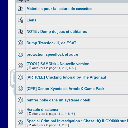
Sujet(s)
Matériels pour la lecture de cassettes
Liens
NOTE : Dump de jeux et utilitaires
Dump Translock II, de ESAT
protection speedlock et autre
[TOOL] SAMDisk - Nouvelle version
[
Aller vers la page :
1
,
2
,
3
,
4
,
5
]
[ARTICLE] Cracking tutorial by The Argonaut
[CPR] Xenon Xyanide's ArnoldX Game Pack
rentrer poke dans un systeme gotek
Hercule disclamer
[
Aller vers la page :
1
...
4
,
5
,
6
]
Special Criminal Investigation : Chase HQ II GX4000 sur
[
Aller vers la page :
1
,
2
,
3
]