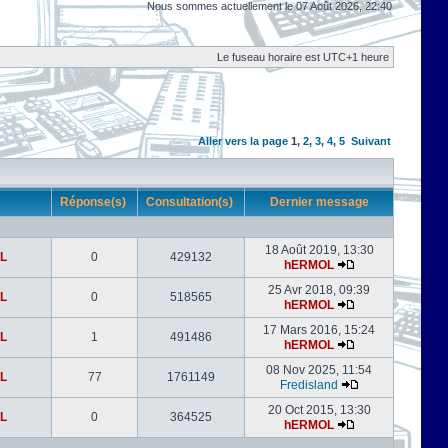
Nous sommes actuellement le 07 Août 2026, 22:40
Le fuseau horaire est UTC+1 heure
Aller vers la page
1
,
2
,
3
,
4
,
5
Suivant
r
Réponse(s)
Consultation(s)
Dernier message
18 Août 2019, 13:30
L
0
429132
hERMOL
25 Avr 2018, 09:39
L
0
518565
hERMOL
17 Mars 2016, 15:24
L
1
491486
hERMOL
08 Nov 2025, 11:54
L
77
1761149
Fredisland
20 Oct 2015, 13:30
L
0
364525
hERMOL