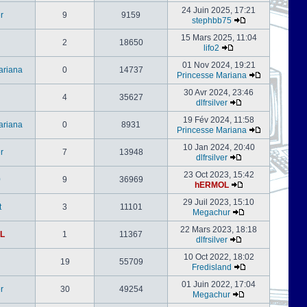
24 Juin 2025, 17:21
er
9
9159
stephbb75
15 Mars 2025, 11:04
2
18650
lifo2
01 Nov 2024, 19:21
ariana
0
14737
Princesse Mariana
30 Avr 2024, 23:46
4
35627
dlfrsilver
19 Fév 2024, 11:58
ariana
0
8931
Princesse Mariana
10 Jan 2024, 20:40
er
7
13948
dlfrsilver
23 Oct 2023, 15:42
0
9
36969
hERMOL
29 Juil 2023, 15:10
t
3
11101
Megachur
22 Mars 2023, 18:18
L
1
11367
dlfrsilver
10 Oct 2022, 18:02
19
55709
Fredisland
01 Juin 2022, 17:04
er
30
49254
Megachur