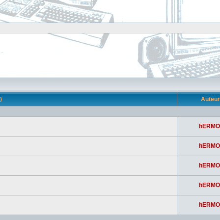
s)
Auteu
hERMO
hERMO
hERMO
hERMO
hERMO