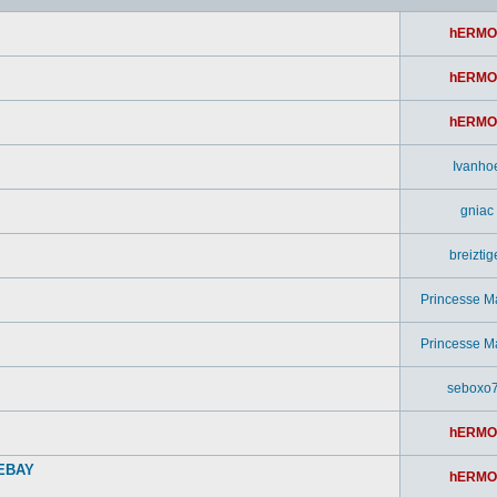
hERMO
hERMO
hERMO
Ivanho
gniac
breiztig
Princesse M
Princesse M
seboxo
hERMO
 EBAY
hERMO