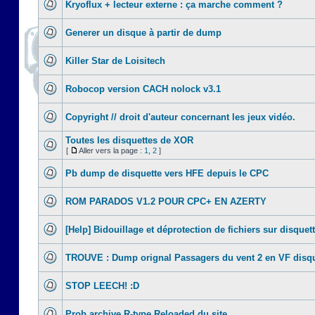
Kryoflux + lecteur externe : ça marche comment ?
Generer un disque à partir de dump
Killer Star de Loisitech
Robocop version CACH nolock v3.1
Copyright // droit d'auteur concernant les jeux vidéo.
Toutes les disquettes de XOR
[
Aller vers la page :
1
,
2
]
Pb dump de disquette vers HFE depuis le CPC
ROM PARADOS V1.2 POUR CPC+ EN AZERTY
[Help] Bidouillage et déprotection de fichiers sur disquet
TROUVE : Dump orignal Passagers du vent 2 en VF disqu
STOP LEECH! :D
Prob archive R-type Reloaded du site