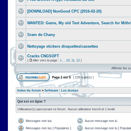
[DOWNLOAD] NonGood CPC (2016-02-20)
WANTED: Game, My old Text Adventure, Search for Mithr
Sram de Chany
Nettoyage stickers disquettes/cassettes
Cracks CNGSOFT
[
Aller vers la page :
1
...
10
,
11
,
12
]
Afficher les s
Page
1
sur
5
[ 228 sujet(s) ]
Index du forum
»
Software : Les dumps
Qui est en ligne ?
Utilisateur(s) parcourant ce forum : Aucun utilisateur inscrit et 1 invité
Messages non lus
Aucun message non lu
Messages non lus [ Populaires ]
Aucun message non lu [ Populair