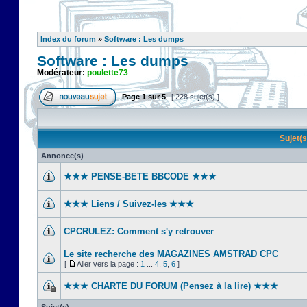
Index du forum
»
Software : Les dumps
Software : Les dumps
Modérateur:
poulette73
Page
1
sur
5
[ 228 sujet(s) ]
Sujet(
Annonce(s)
★★★ PENSE-BETE BBCODE ★★★
★★★ Liens / Suivez-les ★★★
CPCRULEZ: Comment s'y retrouver‎
Le site recherche des MAGAZINES AMSTRAD CPC
[
Aller vers la page :
1
...
4
,
5
,
6
]
★★★ CHARTE DU FORUM (Pensez à la lire) ★★★