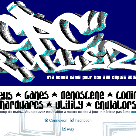
coup de main... Vous pouvez nous aider à mettre ce site à jour: n'hésitez pas à
me con
Connexion
Inscription
FAQ