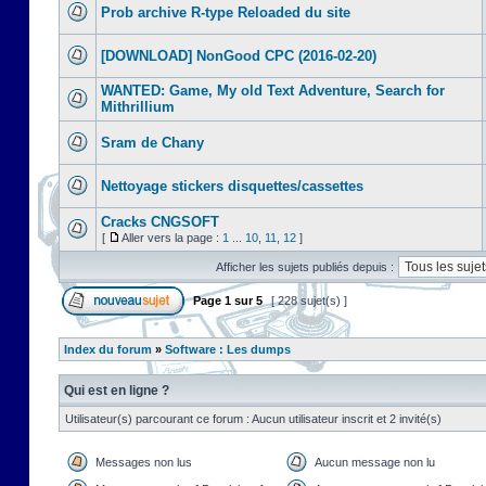
Prob archive R-type Reloaded du site
[DOWNLOAD] NonGood CPC (2016-02-20)
WANTED: Game, My old Text Adventure, Search for
Mithrillium
Sram de Chany
Nettoyage stickers disquettes/cassettes
Cracks CNGSOFT
[
Aller vers la page :
1
...
10
,
11
,
12
]
Afficher les sujets publiés depuis :
Page
1
sur
5
[ 228 sujet(s) ]
Index du forum
»
Software : Les dumps
Qui est en ligne ?
Utilisateur(s) parcourant ce forum : Aucun utilisateur inscrit et 2 invité(s)
Messages non lus
Aucun message non lu