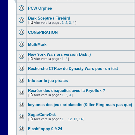
PCW Orphee
Dark Sceptre / Firebird
[
Aller vers la page :
1
,
2
,
3
,
4
]
CONSPIRATION
MultiMark
New York Warriors version Disk :)
[
Aller vers la page :
1
,
2
]
Recherche CTRaw de Dynasty Wars pour un test
Info sur le jeu pirates
Recréer des disquettes avec la Kryoflux ?
[
Aller vers la page :
1
,
2
,
3
]
keytones des jeux ariolasofts (Killer Ring mais pas que)
SugarConvDsk
[
Aller vers la page :
1
...
12
,
13
,
14
]
Flashfloppy 0.9.24