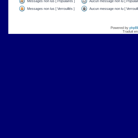
Messages non lus [ Populaires ]
Aucun message non lu [ Populair
Messages non lus [ Verrouillés ]
Aucun message non lu [ Verrouill
Powered by
phpB
Traduit en