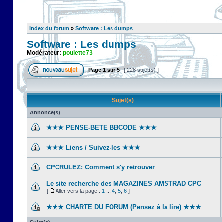
Index du forum
»
Software : Les dumps
Software : Les dumps
Modérateur:
poulette73
Page
1
sur
5
[ 228 sujet(s) ]
Sujet(s)
Annonce(s)
★★★ PENSE-BETE BBCODE ★★★
★★★ Liens / Suivez-les ★★★
CPCRULEZ: Comment s'y retrouver‎
Le site recherche des MAGAZINES AMSTRAD CPC
[
Aller vers la page :
1
...
4
,
5
,
6
]
★★★ CHARTE DU FORUM (Pensez à la lire) ★★★