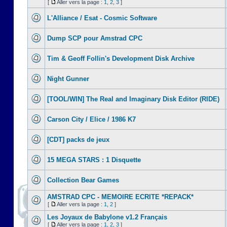
[
Aller vers la page :
1
,
2
,
3
]
L'Alliance / Esat - Cosmic Software
Dump SCP pour Amstrad CPC
Tim & Geoff Follin's Development Disk Archive
Night Gunner
[TOOL/WIN] The Real and Imaginary Disk Editor (RIDE)
Carson City / Elice / 1986 K7
[CDT] packs de jeux
15 MEGA STARS : 1 Disquette
Collection Bear Games
AMSTRAD CPC - MEMOIRE ECRITE *REPACK*
[
Aller vers la page :
1
,
2
]
Les Joyaux de Babylone v1.2 Français
[
Aller vers la page :
1
,
2
,
3
]