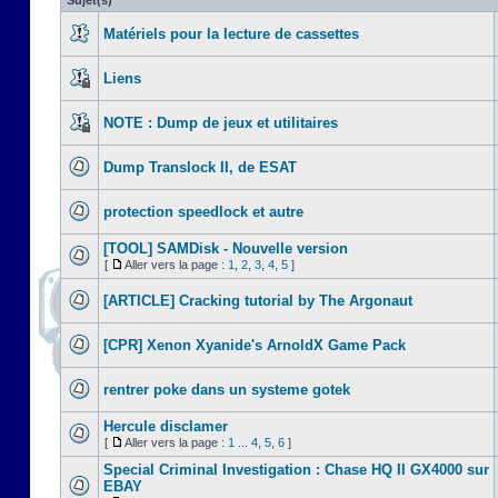
Sujet(s)
Matériels pour la lecture de cassettes
Liens
NOTE : Dump de jeux et utilitaires
Dump Translock II, de ESAT
protection speedlock et autre
[TOOL] SAMDisk - Nouvelle version
[
Aller vers la page :
1
,
2
,
3
,
4
,
5
]
[ARTICLE] Cracking tutorial by The Argonaut
[CPR] Xenon Xyanide's ArnoldX Game Pack
rentrer poke dans un systeme gotek
Hercule disclamer
[
Aller vers la page :
1
...
4
,
5
,
6
]
Special Criminal Investigation : Chase HQ II GX4000 sur
EBAY