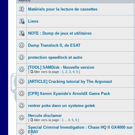
Sujet(s)
Matériels pour la lecture de cassettes
Liens
NOTE : Dump de jeux et utilitaires
Dump Translock II, de ESAT
protection speedlock et autre
[TOOL] SAMDisk - Nouvelle version
[
Aller vers la page :
1
,
2
,
3
,
4
,
5
]
[ARTICLE] Cracking tutorial by The Argonaut
[CPR] Xenon Xyanide's ArnoldX Game Pack
rentrer poke dans un systeme gotek
Hercule disclamer
[
Aller vers la page :
1
...
4
,
5
,
6
]
Special Criminal Investigation : Chase HQ II GX4000 sur
EBAY