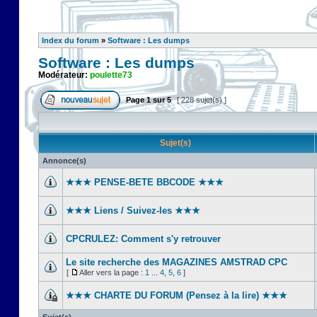
Index du forum
»
Software : Les dumps
Software : Les dumps
Modérateur:
poulette73
Page
1
sur
5
[ 228 sujet(s) ]
Sujet(s)
Annonce(s)
★★★ PENSE-BETE BBCODE ★★★
★★★ Liens / Suivez-les ★★★
CPCRULEZ: Comment s'y retrouver‎
Le site recherche des MAGAZINES AMSTRAD CPC
[
Aller vers la page :
1
...
4
,
5
,
6
]
★★★ CHARTE DU FORUM (Pensez à la lire) ★★★