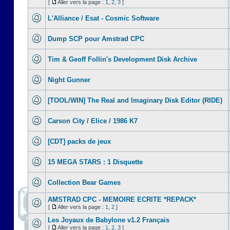
[
Aller vers la page :
1
,
2
,
3
]
L'Alliance / Esat - Cosmic Software
Dump SCP pour Amstrad CPC
Tim & Geoff Follin's Development Disk Archive
Night Gunner
[TOOL/WIN] The Real and Imaginary Disk Editor (RIDE)
Carson City / Elice / 1986 K7
[CDT] packs de jeux
15 MEGA STARS : 1 Disquette
Collection Bear Games
AMSTRAD CPC - MEMOIRE ECRITE *REPACK*
[
Aller vers la page :
1
,
2
]
Les Joyaux de Babylone v1.2 Français
[
Aller vers la page :
1
,
2
,
3
]