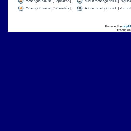
Messages non lus [ Populaires ]
Aucun message non lu [ Populair
Messages non lus [ Verrouillés ]
Aucun message non lu [ Verrouill
Powered by
phpB
Traduit en