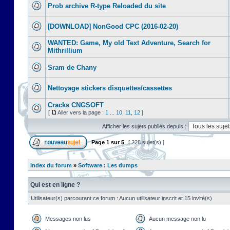
Prob archive R-type Reloaded du site
[DOWNLOAD] NonGood CPC (2016-02-20)
WANTED: Game, My old Text Adventure, Search for
Mithrillium
Sram de Chany
Nettoyage stickers disquettes/cassettes
Cracks CNGSOFT
[
Aller vers la page :
1
...
10
,
11
,
12
]
Afficher les sujets publiés depuis :
Page
1
sur
5
[ 228 sujet(s) ]
Index du forum
»
Software : Les dumps
Qui est en ligne ?
Utilisateur(s) parcourant ce forum : Aucun utilisateur inscrit et 15 invité(s)
Messages non lus
Aucun message non lu