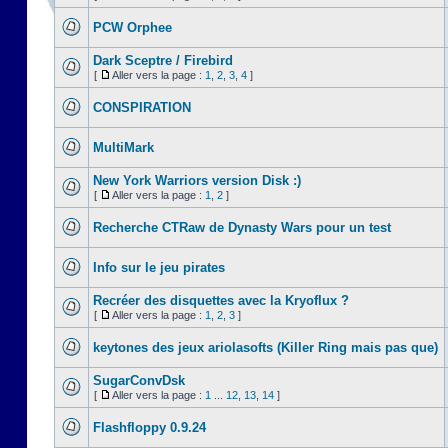
PCW Orphee
Dark Sceptre / Firebird
[
Aller vers la page :
1
,
2
,
3
,
4
]
CONSPIRATION
MultiMark
New York Warriors version Disk :)
[
Aller vers la page :
1
,
2
]
Recherche CTRaw de Dynasty Wars pour un test
Info sur le jeu pirates
Recréer des disquettes avec la Kryoflux ?
[
Aller vers la page :
1
,
2
,
3
]
keytones des jeux ariolasofts (Killer Ring mais pas que)
SugarConvDsk
[
Aller vers la page :
1
...
12
,
13
,
14
]
Flashfloppy 0.9.24