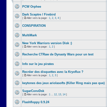
PCW Orphee
Dark Sceptre / Firebird
[
Aller vers la page :
1
,
2
,
3
,
4
]
CONSPIRATION
MultiMark
New York Warriors version Disk :)
[
Aller vers la page :
1
,
2
]
Recherche CTRaw de Dynasty Wars pour un test
Info sur le jeu pirates
Recréer des disquettes avec la Kryoflux ?
[
Aller vers la page :
1
,
2
,
3
]
keytones des jeux ariolasofts (Killer Ring mais pas que)
SugarConvDsk
[
Aller vers la page :
1
...
12
,
13
,
14
]
Flashfloppy 0.9.24