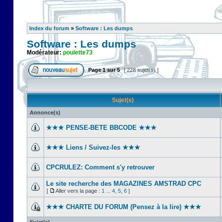
Index du forum
»
Software : Les dumps
Software : Les dumps
Modérateur:
poulette73
Page
1
sur
5
[ 228 sujet(s) ]
Sujet(s)
Annonce(s)
★★★ PENSE-BETE BBCODE ★★★
★★★ Liens / Suivez-les ★★★
CPCRULEZ: Comment s'y retrouver‎
Le site recherche des MAGAZINES AMSTRAD CPC
[
Aller vers la page :
1
...
4
,
5
,
6
]
★★★ CHARTE DU FORUM (Pensez à la lire) ★★★