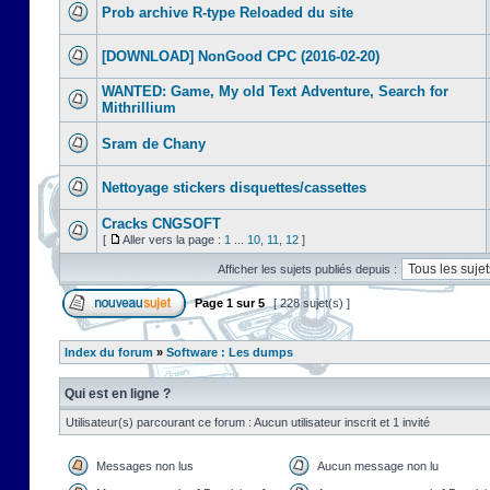
Prob archive R-type Reloaded du site
[DOWNLOAD] NonGood CPC (2016-02-20)
WANTED: Game, My old Text Adventure, Search for
Mithrillium
Sram de Chany
Nettoyage stickers disquettes/cassettes
Cracks CNGSOFT
[
Aller vers la page :
1
...
10
,
11
,
12
]
Afficher les sujets publiés depuis :
Page
1
sur
5
[ 228 sujet(s) ]
Index du forum
»
Software : Les dumps
Qui est en ligne ?
Utilisateur(s) parcourant ce forum : Aucun utilisateur inscrit et 1 invité
Messages non lus
Aucun message non lu