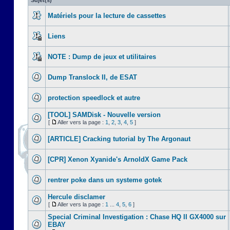
Sujet(s)
Matériels pour la lecture de cassettes
Liens
NOTE : Dump de jeux et utilitaires
Dump Translock II, de ESAT
protection speedlock et autre
[TOOL] SAMDisk - Nouvelle version
[
Aller vers la page :
1
,
2
,
3
,
4
,
5
]
[ARTICLE] Cracking tutorial by The Argonaut
[CPR] Xenon Xyanide's ArnoldX Game Pack
rentrer poke dans un systeme gotek
Hercule disclamer
[
Aller vers la page :
1
...
4
,
5
,
6
]
Special Criminal Investigation : Chase HQ II GX4000 sur
EBAY