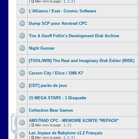
[
Aller vers la page :
1
,
2
,
3
]
L'Alliance / Esat - Cosmic Software
Dump SCP pour Amstrad CPC
Tim & Geoff Follin's Development Disk Archive
Night Gunner
[TOOL/WIN] The Real and Imaginary Disk Editor (RIDE)
Carson City / Elice / 1986 K7
[CDT] packs de jeux
15 MEGA STARS : 1 Disquette
Collection Bear Games
AMSTRAD CPC - MEMOIRE ECRITE *REPACK*
[
Aller vers la page :
1
,
2
]
Les Joyaux de Babylone v1.2 Français
[
Aller vers la page :
1
,
2
,
3
]