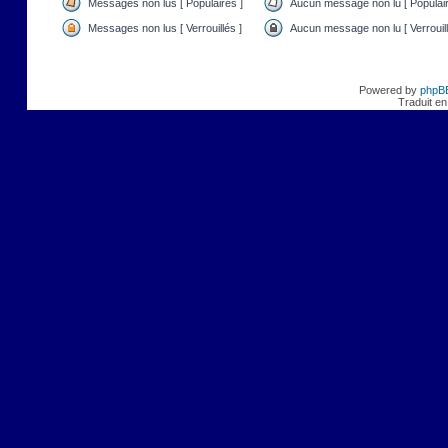
Messages non lus [ Populaires ]
Aucun message non lu [ Populair
Messages non lus [ Verrouillés ]
Aucun message non lu [ Verrouill
Powered by
phpB
Traduit en