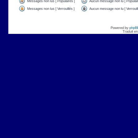
Messages non lus [ Populaires ]
Aucun message non lu [ Populair
Messages non lus [ Verrouillés ]
Aucun message non lu [ Verrouill
Powered by
phpB
Traduit en