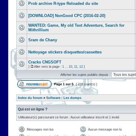
Prob archive R-type Reloaded du site
[DOWNLOAD] NonGood CPC (2016-02-20)
WANTED: Game, My old Text Adventure, Search for
Mithrillium
Sram de Chany
Nettoyage stickers disquettes/cassettes
Cracks CNGSOFT
[
Aller vers la page :
1
...
10
,
11
,
12
]
Afficher les sujets publiés depuis :
Page
1
sur
5
[ 228 sujet(s) ]
Index du forum
»
Software : Les dumps
Qui est en ligne ?
Utilisateur(s) parcourant ce forum : Aucun utilisateur inscrit et 1 invité
Messages non lus
Aucun message non lu