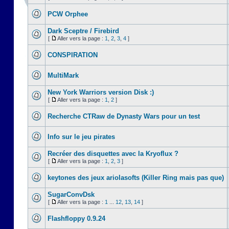
PCW Orphee
Dark Sceptre / Firebird
[
Aller vers la page :
1
,
2
,
3
,
4
]
CONSPIRATION
MultiMark
New York Warriors version Disk :)
[
Aller vers la page :
1
,
2
]
Recherche CTRaw de Dynasty Wars pour un test
Info sur le jeu pirates
Recréer des disquettes avec la Kryoflux ?
[
Aller vers la page :
1
,
2
,
3
]
keytones des jeux ariolasofts (Killer Ring mais pas que)
SugarConvDsk
[
Aller vers la page :
1
...
12
,
13
,
14
]
Flashfloppy 0.9.24