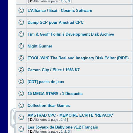
[
Aller vers la page :
1
,
2
,
3
]
L'Alliance / Esat - Cosmic Software
Dump SCP pour Amstrad CPC
Tim & Geoff Follin's Development Disk Archive
Night Gunner
[TOOL/WIN] The Real and Imaginary Disk Editor (RIDE)
Carson City / Elice / 1986 K7
[CDT] packs de jeux
15 MEGA STARS : 1 Disquette
Collection Bear Games
AMSTRAD CPC - MEMOIRE ECRITE *REPACK*
[
Aller vers la page :
1
,
2
]
Les Joyaux de Babylone v1.2 Français
[
Aller vers la page :
1
,
2
,
3
]