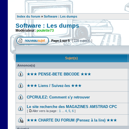
Index du forum
»
Software : Les dumps
Software : Les dumps
Modérateur:
poulette73
Page
1
sur
5
[ 228 sujet(s) ]
Sujet(s)
Annonce(s)
★★★ PENSE-BETE BBCODE ★★★
★★★ Liens / Suivez-les ★★★
CPCRULEZ: Comment s'y retrouver‎
Le site recherche des MAGAZINES AMSTRAD CPC
[
Aller vers la page :
1
...
4
,
5
,
6
]
★★★ CHARTE DU FORUM (Pensez à la lire) ★★★