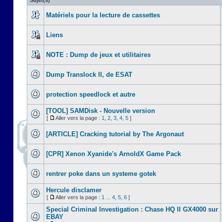
Sujet(s)
Matériels pour la lecture de cassettes
Liens
NOTE : Dump de jeux et utilitaires
Dump Translock II, de ESAT
protection speedlock et autre
[TOOL] SAMDisk - Nouvelle version
[
Aller vers la page :
1
,
2
,
3
,
4
,
5
]
[ARTICLE] Cracking tutorial by The Argonaut
[CPR] Xenon Xyanide's ArnoldX Game Pack
rentrer poke dans un systeme gotek
Hercule disclamer
[
Aller vers la page :
1
...
4
,
5
,
6
]
Special Criminal Investigation : Chase HQ II GX4000 sur
EBAY