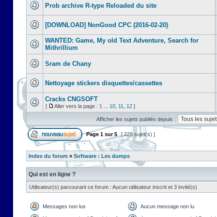
Prob archive R-type Reloaded du site
[DOWNLOAD] NonGood CPC (2016-02-20)
WANTED: Game, My old Text Adventure, Search for
Mithrillium
Sram de Chany
Nettoyage stickers disquettes/cassettes
Cracks CNGSOFT
[
Aller vers la page :
1
...
10
,
11
,
12
]
Afficher les sujets publiés depuis :
Page
1
sur
5
[ 228 sujet(s) ]
Index du forum
»
Software : Les dumps
Qui est en ligne ?
Utilisateur(s) parcourant ce forum : Aucun utilisateur inscrit et 3 invité(s)
Messages non lus
Aucun message non lu