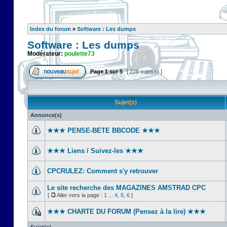
Index du forum
»
Software : Les dumps
Software : Les dumps
Modérateur:
poulette73
Page
1
sur
5
[ 228 sujet(s) ]
Sujet(s)
Annonce(s)
★★★ PENSE-BETE BBCODE ★★★
★★★ Liens / Suivez-les ★★★
CPCRULEZ: Comment s'y retrouver‎
Le site recherche des MAGAZINES AMSTRAD CPC
[
Aller vers la page :
1
...
4
,
5
,
6
]
★★★ CHARTE DU FORUM (Pensez à la lire) ★★★