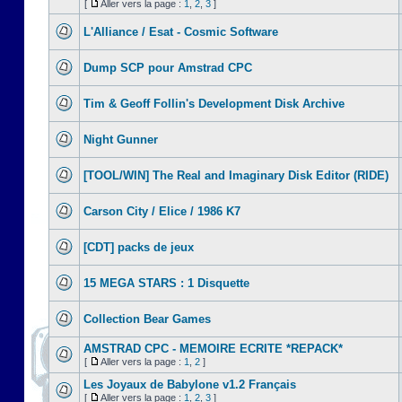
[
Aller vers la page :
1
,
2
,
3
]
L'Alliance / Esat - Cosmic Software
Dump SCP pour Amstrad CPC
Tim & Geoff Follin's Development Disk Archive
Night Gunner
[TOOL/WIN] The Real and Imaginary Disk Editor (RIDE)
Carson City / Elice / 1986 K7
[CDT] packs de jeux
15 MEGA STARS : 1 Disquette
Collection Bear Games
AMSTRAD CPC - MEMOIRE ECRITE *REPACK*
[
Aller vers la page :
1
,
2
]
Les Joyaux de Babylone v1.2 Français
[
Aller vers la page :
1
,
2
,
3
]