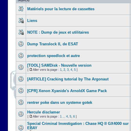
Sujet(s)
Matériels pour la lecture de cassettes
Liens
NOTE : Dump de jeux et utilitaires
Dump Translock II, de ESAT
protection speedlock et autre
[TOOL] SAMDisk - Nouvelle version
[
Aller vers la page :
1
,
2
,
3
,
4
,
5
]
[ARTICLE] Cracking tutorial by The Argonaut
[CPR] Xenon Xyanide's ArnoldX Game Pack
rentrer poke dans un systeme gotek
Hercule disclamer
[
Aller vers la page :
1
...
4
,
5
,
6
]
Special Criminal Investigation : Chase HQ II GX4000 sur
EBAY