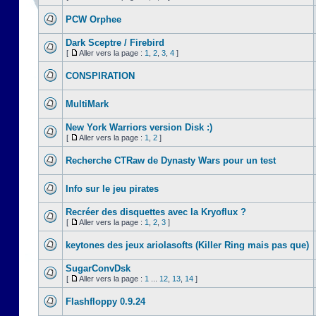
PCW Orphee
Dark Sceptre / Firebird
[
Aller vers la page :
1
,
2
,
3
,
4
]
CONSPIRATION
MultiMark
New York Warriors version Disk :)
[
Aller vers la page :
1
,
2
]
Recherche CTRaw de Dynasty Wars pour un test
Info sur le jeu pirates
Recréer des disquettes avec la Kryoflux ?
[
Aller vers la page :
1
,
2
,
3
]
keytones des jeux ariolasofts (Killer Ring mais pas que)
SugarConvDsk
[
Aller vers la page :
1
...
12
,
13
,
14
]
Flashfloppy 0.9.24