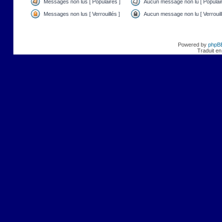
Messages non lus [ Populaires ]
Aucun message non lu [ Populair
Messages non lus [ Verrouillés ]
Aucun message non lu [ Verrouill
Powered by
phpB
Traduit en