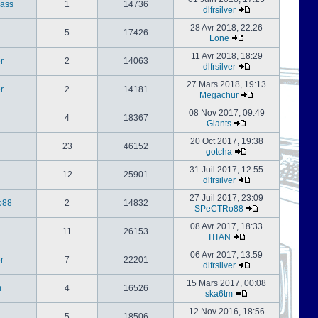
ass
1
14736
dlfrsilver
28 Avr 2018, 22:26
5
17426
Lone
11 Avr 2018, 18:29
er
2
14063
dlfrsilver
27 Mars 2018, 19:13
er
2
14181
Megachur
08 Nov 2017, 09:49
4
18367
Giants
20 Oct 2017, 19:38
23
46152
gotcha
31 Juil 2017, 12:55
a
12
25901
dlfrsilver
27 Juil 2017, 23:09
o88
2
14832
SPeCTRo88
08 Avr 2017, 18:33
11
26153
TITAN
06 Avr 2017, 13:59
er
7
22201
dlfrsilver
15 Mars 2017, 00:08
m
4
16526
ska6tm
12 Nov 2016, 18:56
5
18506