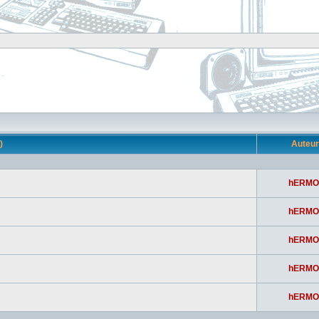
s)
Auteu
hERMO
hERMO
hERMO
hERMO
hERMO