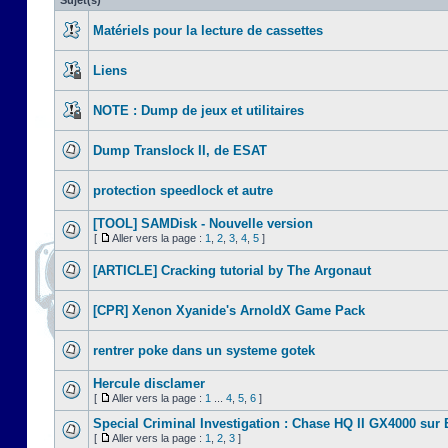
Sujet(s)
Matériels pour la lecture de cassettes
Liens
NOTE : Dump de jeux et utilitaires
Dump Translock II, de ESAT
protection speedlock et autre
[TOOL] SAMDisk - Nouvelle version
[
Aller vers la page :
1
,
2
,
3
,
4
,
5
]
[ARTICLE] Cracking tutorial by The Argonaut
[CPR] Xenon Xyanide's ArnoldX Game Pack
rentrer poke dans un systeme gotek
Hercule disclamer
[
Aller vers la page :
1
...
4
,
5
,
6
]
Special Criminal Investigation : Chase HQ II GX4000 sur
[
Aller vers la page :
1
,
2
,
3
]