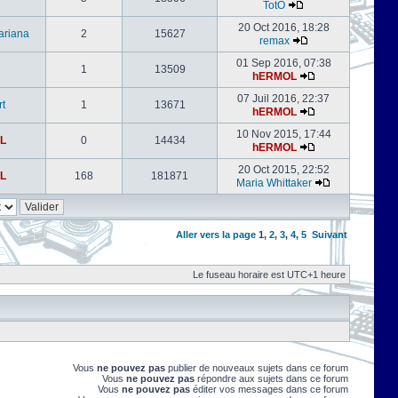
TotO
20 Oct 2016, 18:28
ariana
2
15627
remax
01 Sep 2016, 07:38
1
13509
hERMOL
07 Juil 2016, 22:37
rt
1
13671
hERMOL
10 Nov 2015, 17:44
L
0
14434
hERMOL
20 Oct 2015, 22:52
L
168
181871
Maria Whittaker
Aller vers la page
1
,
2
,
3
,
4
,
5
Suivant
Le fuseau horaire est UTC+1 heure
Vous
ne pouvez pas
publier de nouveaux sujets dans ce forum
Vous
ne pouvez pas
répondre aux sujets dans ce forum
Vous
ne pouvez pas
éditer vos messages dans ce forum