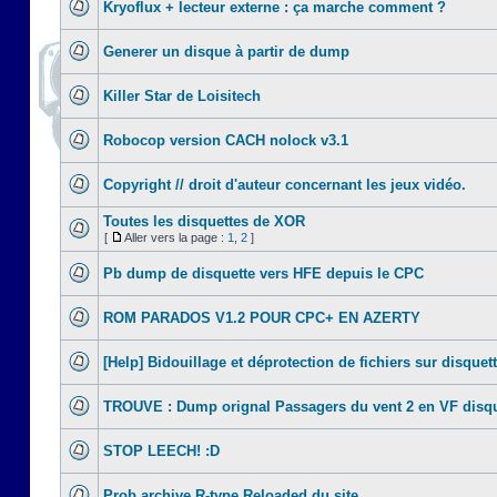
Kryoflux + lecteur externe : ça marche comment ?
Generer un disque à partir de dump
Killer Star de Loisitech
Robocop version CACH nolock v3.1
Copyright // droit d'auteur concernant les jeux vidéo.
Toutes les disquettes de XOR
[
Aller vers la page :
1
,
2
]
Pb dump de disquette vers HFE depuis le CPC
ROM PARADOS V1.2 POUR CPC+ EN AZERTY
[Help] Bidouillage et déprotection de fichiers sur disquet
TROUVE : Dump orignal Passagers du vent 2 en VF disqu
STOP LEECH! :D
Prob archive R-type Reloaded du site