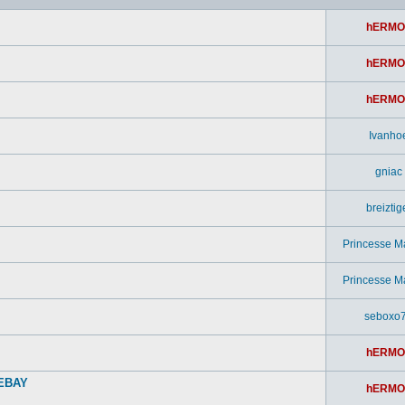
hERMO
hERMO
hERMO
Ivanho
gniac
breiztig
Princesse M
Princesse M
seboxo
hERMO
 EBAY
hERMO