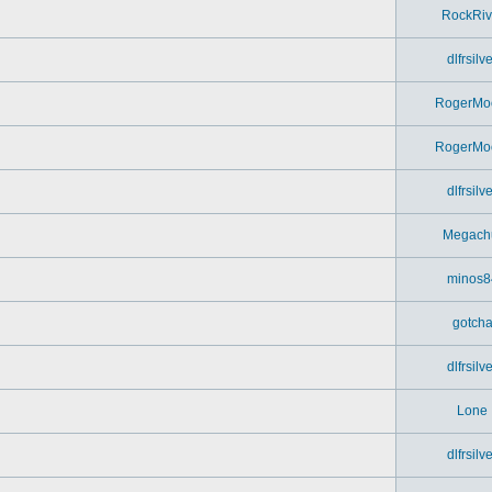
RockRiv
dlfrsilv
RogerMo
RogerMo
dlfrsilv
Megach
minos8
gotch
dlfrsilv
Lone
dlfrsilv