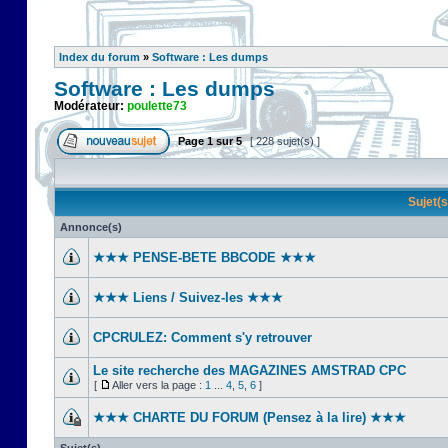
Index du forum
»
Software : Les dumps
Software : Les dumps
Modérateur:
poulette73
Page
1
sur
5
[ 228 sujet(s) ]
Sujet(
Annonce(s)
★★★ PENSE-BETE BBCODE ★★★
★★★ Liens / Suivez-les ★★★
CPCRULEZ: Comment s'y retrouver‎
Le site recherche des MAGAZINES AMSTRAD CPC
[
Aller vers la page :
1
...
4
,
5
,
6
]
★★★ CHARTE DU FORUM (Pensez à la lire) ★★★