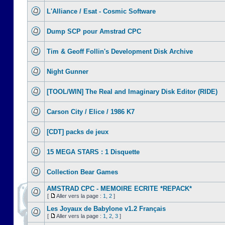
L'Alliance / Esat - Cosmic Software
Dump SCP pour Amstrad CPC
Tim & Geoff Follin's Development Disk Archive
Night Gunner
[TOOL/WIN] The Real and Imaginary Disk Editor (RIDE)
Carson City / Elice / 1986 K7
[CDT] packs de jeux
15 MEGA STARS : 1 Disquette
Collection Bear Games
AMSTRAD CPC - MEMOIRE ECRITE *REPACK*
[
Aller vers la page :
1
,
2
]
Les Joyaux de Babylone v1.2 Français
[
Aller vers la page :
1
,
2
,
3
]