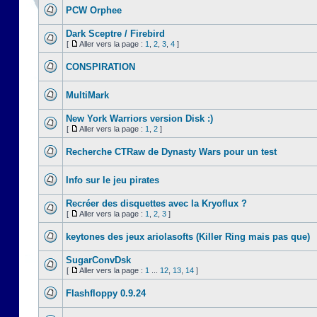
PCW Orphee
Dark Sceptre / Firebird
[
Aller vers la page :
1
,
2
,
3
,
4
]
CONSPIRATION
MultiMark
New York Warriors version Disk :)
[
Aller vers la page :
1
,
2
]
Recherche CTRaw de Dynasty Wars pour un test
Info sur le jeu pirates
Recréer des disquettes avec la Kryoflux ?
[
Aller vers la page :
1
,
2
,
3
]
keytones des jeux ariolasofts (Killer Ring mais pas que)
SugarConvDsk
[
Aller vers la page :
1
...
12
,
13
,
14
]
Flashfloppy 0.9.24