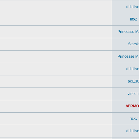
dlfrsilv
lifo2
Princesse M
Starsk
Princesse M
dlfrsilv
pci13
vincen
hERMO
ricky
dlfrsilv