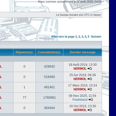
Nous sommes actuellement le 07 Août 2026, 04:50
Le fuseau horaire est UTC+1 heure
Aller vers la page
1
,
2
,
3
,
4
,
5
Suivant
r
Réponse(s)
Consultation(s)
Dernier message
18 Août 2019, 13:30
L
0
429042
hERMOL
25 Avr 2018, 09:39
L
0
518460
hERMOL
17 Mars 2016, 15:24
L
1
491401
hERMOL
08 Nov 2025, 11:54
L
77
1760961
Fredisland
20 Oct 2015, 13:30
L
0
364464
hERMOL