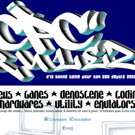
coup de main... Vous pouvez nous aider à mettre ce site à jour: n'hésitez pas à
me con
Connexion
Inscription
FAQ