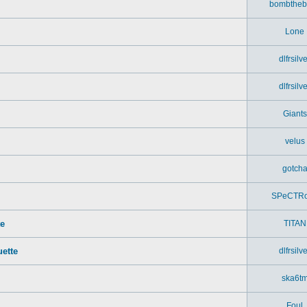
bombtheb
Lone
dlfrsilv
dlfrsilv
Giants
velus
gotch
SPeCTR
te
TITAN
ette
dlfrsilv
ska6t
Foul