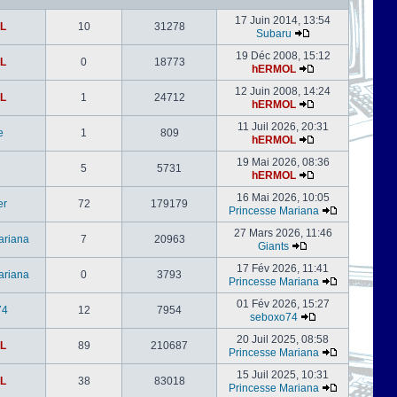
17 Juin 2014, 13:54
L
10
31278
Subaru
19 Déc 2008, 15:12
L
0
18773
hERMOL
12 Juin 2008, 14:24
L
1
24712
hERMOL
11 Juil 2026, 20:31
e
1
809
hERMOL
19 Mai 2026, 08:36
5
5731
hERMOL
16 Mai 2026, 10:05
er
72
179179
Princesse Mariana
27 Mars 2026, 11:46
ariana
7
20963
Giants
17 Fév 2026, 11:41
ariana
0
3793
Princesse Mariana
01 Fév 2026, 15:27
74
12
7954
seboxo74
20 Juil 2025, 08:58
L
89
210687
Princesse Mariana
15 Juil 2025, 10:31
L
38
83018
Princesse Mariana