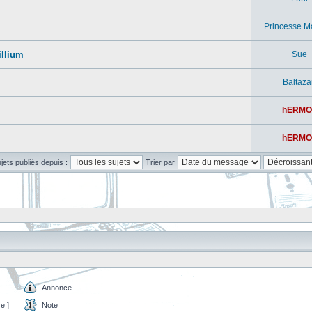
Princesse M
illium
Sue
Baltaza
hERMO
hERMO
ujets publiés depuis :
Trier par
Annonce
e ]
Note