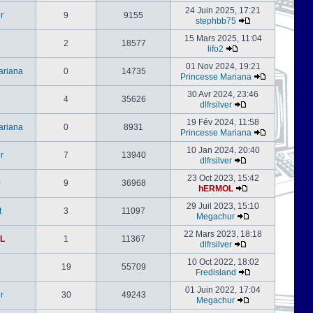
24 Juin 2025, 17:21
er
9
9155
stephbb75
15 Mars 2025, 11:04
2
18577
lifo2
01 Nov 2024, 19:21
ariana
0
14735
Princesse Mariana
30 Avr 2024, 23:46
4
35626
dlfrsilver
19 Fév 2024, 11:58
ariana
0
8931
Princesse Mariana
10 Jan 2024, 20:40
er
7
13940
dlfrsilver
23 Oct 2023, 15:42
0
9
36968
hERMOL
29 Juil 2023, 15:10
t
3
11097
Megachur
22 Mars 2023, 18:18
L
1
11367
dlfrsilver
10 Oct 2022, 18:02
19
55709
Fredisland
01 Juin 2022, 17:04
er
30
49243
Megachur