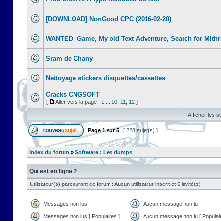
[DOWNLOAD] NonGood CPC (2016-02-20)
WANTED: Game, My old Text Adventure, Search for Mithr
Sram de Chany
Nettoyage stickers disquettes/cassettes
Cracks CNGSOFT
[
Aller vers la page :
1
...
10
,
11
,
12
]
Afficher les s
Page
1
sur
5
[ 228 sujet(s) ]
Index du forum
»
Software : Les dumps
Qui est en ligne ?
Utilisateur(s) parcourant ce forum : Aucun utilisateur inscrit et 6 invité(s)
Messages non lus
Aucun message non lu
Messages non lus [ Populaires ]
Aucun message non lu [ Populair