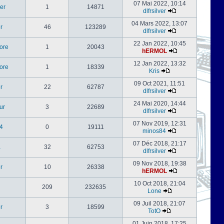
07 Mai 2022, 10:14
er
1
14871
dlfrsilver
04 Mars 2022, 13:07
er
46
123289
dlfrsilver
22 Jan 2022, 10:45
ore
1
20043
hERMOL
12 Jan 2022, 13:32
ore
1
18339
Kris
09 Oct 2021, 11:51
er
22
62787
dlfrsilver
24 Mai 2020, 14:44
ur
3
22689
dlfrsilver
07 Nov 2019, 12:31
4
0
19111
minos84
07 Déc 2018, 21:17
a
32
62753
dlfrsilver
09 Nov 2018, 19:38
er
10
26338
hERMOL
10 Oct 2018, 21:04
209
232635
Lone
09 Juil 2018, 21:07
er
3
18599
TotO
01 Juin 2018, 17:25