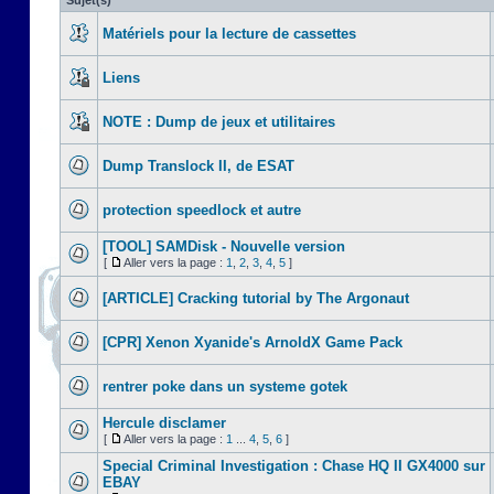
Sujet(s)
Matériels pour la lecture de cassettes
Liens
NOTE : Dump de jeux et utilitaires
Dump Translock II, de ESAT
protection speedlock et autre
[TOOL] SAMDisk - Nouvelle version
[
Aller vers la page :
1
,
2
,
3
,
4
,
5
]
[ARTICLE] Cracking tutorial by The Argonaut
[CPR] Xenon Xyanide's ArnoldX Game Pack
rentrer poke dans un systeme gotek
Hercule disclamer
[
Aller vers la page :
1
...
4
,
5
,
6
]
Special Criminal Investigation : Chase HQ II GX4000 sur
EBAY