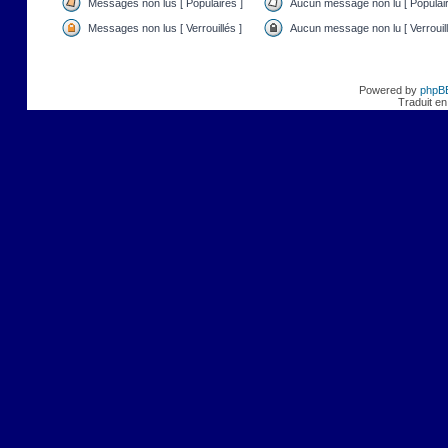
Messages non lus [ Populaires ]
Aucun message non lu [ Populair
Messages non lus [ Verrouillés ]
Aucun message non lu [ Verrouill
Powered by
phpB
Traduit en