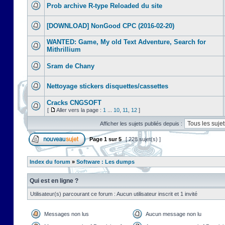
Prob archive R-type Reloaded du site
[DOWNLOAD] NonGood CPC (2016-02-20)
WANTED: Game, My old Text Adventure, Search for
Mithrillium
Sram de Chany
Nettoyage stickers disquettes/cassettes
Cracks CNGSOFT
[
Aller vers la page :
1
...
10
,
11
,
12
]
Afficher les sujets publiés depuis :
Page
1
sur
5
[ 228 sujet(s) ]
Index du forum
»
Software : Les dumps
Qui est en ligne ?
Utilisateur(s) parcourant ce forum : Aucun utilisateur inscrit et 1 invité
Messages non lus
Aucun message non lu