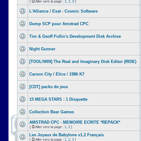
[
Aller vers la page :
1
,
2
,
3
]
L'Alliance / Esat - Cosmic Software
Dump SCP pour Amstrad CPC
Tim & Geoff Follin's Development Disk Archive
Night Gunner
[TOOL/WIN] The Real and Imaginary Disk Editor (RIDE)
Carson City / Elice / 1986 K7
[CDT] packs de jeux
15 MEGA STARS : 1 Disquette
Collection Bear Games
AMSTRAD CPC - MEMOIRE ECRITE *REPACK*
[
Aller vers la page :
1
,
2
]
Les Joyaux de Babylone v1.2 Français
[
Aller vers la page :
1
,
2
,
3
]