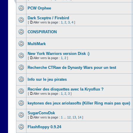
PCW Orphee
Dark Sceptre / Firebird
[
Aller vers la page :
1
,
2
,
3
,
4
]
CONSPIRATION
MultiMark
New York Warriors version Disk :)
[
Aller vers la page :
1
,
2
]
Recherche CTRaw de Dynasty Wars pour un test
Info sur le jeu pirates
Recréer des disquettes avec la Kryoflux ?
[
Aller vers la page :
1
,
2
,
3
]
keytones des jeux ariolasofts (Killer Ring mais pas que)
SugarConvDsk
[
Aller vers la page :
1
...
12
,
13
,
14
]
Flashfloppy 0.9.24