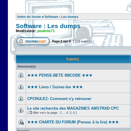
Index du forum
»
Software : Les dumps
Software : Les dumps
Modérateur:
poulette73
Page
1
sur
5
[ 228 sujet(s) ]
Sujet(s)
Annonce(s)
★★★ PENSE-BETE BBCODE ★★★
★★★ Liens / Suivez-les ★★★
CPCRULEZ: Comment s'y retrouver‎
Le site recherche des MAGAZINES AMSTRAD CPC
[
Aller vers la page :
1
...
4
,
5
,
6
]
★★★ CHARTE DU FORUM (Pensez à la lire) ★★★