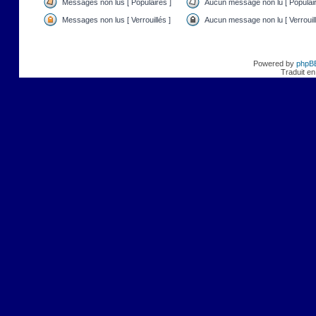
Messages non lus [ Populaires ]
Aucun message non lu [ Populair
Messages non lus [ Verrouillés ]
Aucun message non lu [ Verrouill
Powered by
phpB
Traduit en