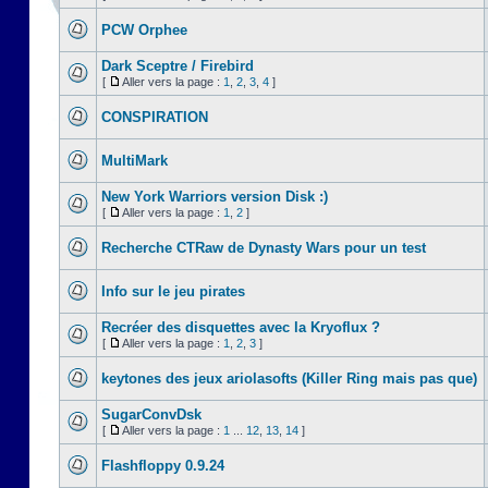
PCW Orphee
Dark Sceptre / Firebird
[
Aller vers la page :
1
,
2
,
3
,
4
]
CONSPIRATION
MultiMark
New York Warriors version Disk :)
[
Aller vers la page :
1
,
2
]
Recherche CTRaw de Dynasty Wars pour un test
Info sur le jeu pirates
Recréer des disquettes avec la Kryoflux ?
[
Aller vers la page :
1
,
2
,
3
]
keytones des jeux ariolasofts (Killer Ring mais pas que)
SugarConvDsk
[
Aller vers la page :
1
...
12
,
13
,
14
]
Flashfloppy 0.9.24