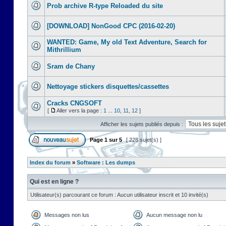
Prob archive R-type Reloaded du site
[DOWNLOAD] NonGood CPC (2016-02-20)
WANTED: Game, My old Text Adventure, Search for
Mithrillium
Sram de Chany
Nettoyage stickers disquettes/cassettes
Cracks CNGSOFT
[
Aller vers la page :
1
...
10
,
11
,
12
]
Afficher les sujets publiés depuis :
Page
1
sur
5
[ 228 sujet(s) ]
Index du forum
»
Software : Les dumps
Qui est en ligne ?
Utilisateur(s) parcourant ce forum : Aucun utilisateur inscrit et 10 invité(s)
Messages non lus
Aucun message non lu