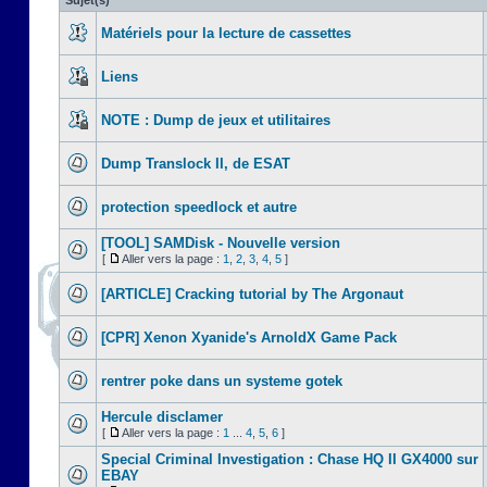
Sujet(s)
Matériels pour la lecture de cassettes
Liens
NOTE : Dump de jeux et utilitaires
Dump Translock II, de ESAT
protection speedlock et autre
[TOOL] SAMDisk - Nouvelle version
[
Aller vers la page :
1
,
2
,
3
,
4
,
5
]
[ARTICLE] Cracking tutorial by The Argonaut
[CPR] Xenon Xyanide's ArnoldX Game Pack
rentrer poke dans un systeme gotek
Hercule disclamer
[
Aller vers la page :
1
...
4
,
5
,
6
]
Special Criminal Investigation : Chase HQ II GX4000 sur
EBAY