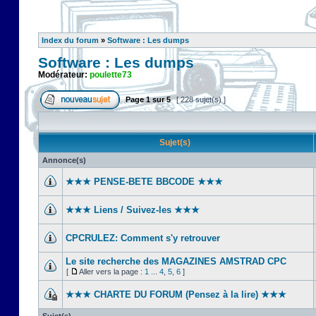
Index du forum
»
Software : Les dumps
Software : Les dumps
Modérateur:
poulette73
Page
1
sur
5
[ 228 sujet(s) ]
Sujet(s)
Annonce(s)
★★★ PENSE-BETE BBCODE ★★★
★★★ Liens / Suivez-les ★★★
CPCRULEZ: Comment s'y retrouver‎
Le site recherche des MAGAZINES AMSTRAD CPC
[
Aller vers la page :
1
...
4
,
5
,
6
]
★★★ CHARTE DU FORUM (Pensez à la lire) ★★★