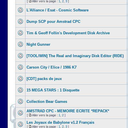
[
Aller vers la page :
1
,
2
,
3
]
L'Alliance / Esat - Cosmic Software
Dump SCP pour Amstrad CPC
Tim & Geoff Follin's Development Disk Archive
Night Gunner
[TOOL/WIN] The Real and Imaginary Disk Editor (RIDE)
Carson City / Elice / 1986 K7
[CDT] packs de jeux
15 MEGA STARS : 1 Disquette
Collection Bear Games
AMSTRAD CPC - MEMOIRE ECRITE *REPACK*
[
Aller vers la page :
1
,
2
]
Les Joyaux de Babylone v1.2 Français
[
Aller vers la page :
1
,
2
,
3
]