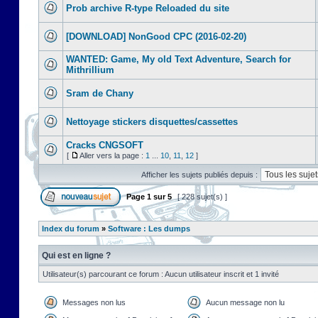
Prob archive R-type Reloaded du site
[DOWNLOAD] NonGood CPC (2016-02-20)
WANTED: Game, My old Text Adventure, Search for
Mithrillium
Sram de Chany
Nettoyage stickers disquettes/cassettes
Cracks CNGSOFT
[
Aller vers la page :
1
...
10
,
11
,
12
]
Afficher les sujets publiés depuis :
Page
1
sur
5
[ 228 sujet(s) ]
Index du forum
»
Software : Les dumps
Qui est en ligne ?
Utilisateur(s) parcourant ce forum : Aucun utilisateur inscrit et 1 invité
Messages non lus
Aucun message non lu