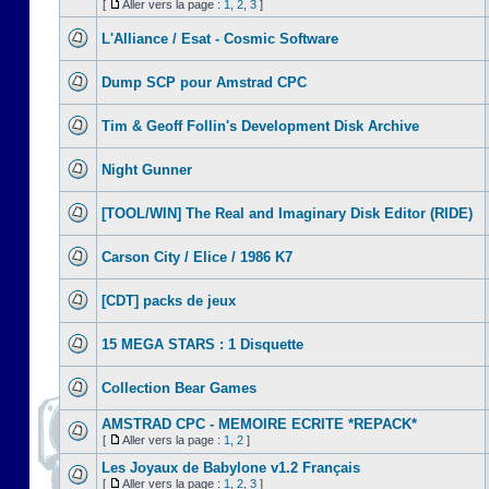
[
Aller vers la page :
1
,
2
,
3
]
L'Alliance / Esat - Cosmic Software
Dump SCP pour Amstrad CPC
Tim & Geoff Follin's Development Disk Archive
Night Gunner
[TOOL/WIN] The Real and Imaginary Disk Editor (RIDE)
Carson City / Elice / 1986 K7
[CDT] packs de jeux
15 MEGA STARS : 1 Disquette
Collection Bear Games
AMSTRAD CPC - MEMOIRE ECRITE *REPACK*
[
Aller vers la page :
1
,
2
]
Les Joyaux de Babylone v1.2 Français
[
Aller vers la page :
1
,
2
,
3
]