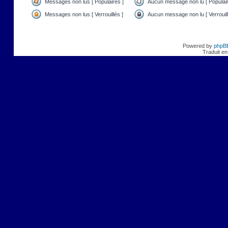
Messages non lus [ Populaires ]
Aucun message non lu [ Populair
Messages non lus [ Verrouillés ]
Aucun message non lu [ Verrouill
Powered by
phpB
Traduit en