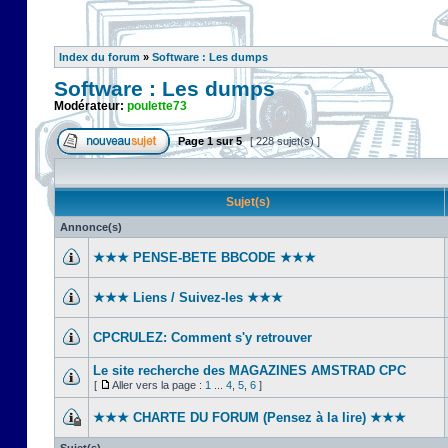
Index du forum
»
Software : Les dumps
Software : Les dumps
Modérateur:
poulette73
Page
1
sur
5
[ 228 sujet(s) ]
Sujet(s)
Annonce(s)
★★★ PENSE-BETE BBCODE ★★★
★★★ Liens / Suivez-les ★★★
CPCRULEZ: Comment s'y retrouver‎
Le site recherche des MAGAZINES AMSTRAD CPC
[
Aller vers la page :
1
...
4
,
5
,
6
]
★★★ CHARTE DU FORUM (Pensez à la lire) ★★★