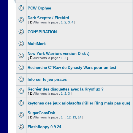
PCW Orphee
Dark Sceptre / Firebird
[
Aller vers la page :
1
,
2
,
3
,
4
]
CONSPIRATION
MultiMark
New York Warriors version Disk :)
[
Aller vers la page :
1
,
2
]
Recherche CTRaw de Dynasty Wars pour un test
Info sur le jeu pirates
Recréer des disquettes avec la Kryoflux ?
[
Aller vers la page :
1
,
2
,
3
]
keytones des jeux ariolasofts (Killer Ring mais pas que)
SugarConvDsk
[
Aller vers la page :
1
...
12
,
13
,
14
]
Flashfloppy 0.9.24