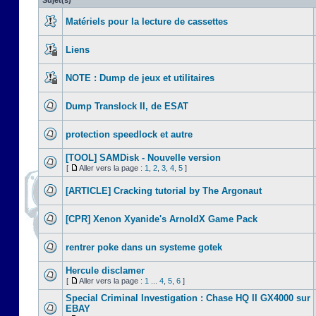
Sujet(s)
Matériels pour la lecture de cassettes
Liens
NOTE : Dump de jeux et utilitaires
Dump Translock II, de ESAT
protection speedlock et autre
[TOOL] SAMDisk - Nouvelle version
[
Aller vers la page :
1
,
2
,
3
,
4
,
5
]
[ARTICLE] Cracking tutorial by The Argonaut
[CPR] Xenon Xyanide's ArnoldX Game Pack
rentrer poke dans un systeme gotek
Hercule disclamer
[
Aller vers la page :
1
...
4
,
5
,
6
]
Special Criminal Investigation : Chase HQ II GX4000 sur
EBAY