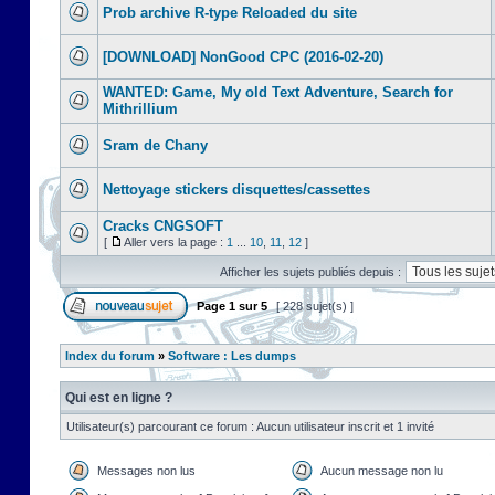
Prob archive R-type Reloaded du site
[DOWNLOAD] NonGood CPC (2016-02-20)
WANTED: Game, My old Text Adventure, Search for
Mithrillium
Sram de Chany
Nettoyage stickers disquettes/cassettes
Cracks CNGSOFT
[
Aller vers la page :
1
...
10
,
11
,
12
]
Afficher les sujets publiés depuis :
Page
1
sur
5
[ 228 sujet(s) ]
Index du forum
»
Software : Les dumps
Qui est en ligne ?
Utilisateur(s) parcourant ce forum : Aucun utilisateur inscrit et 1 invité
Messages non lus
Aucun message non lu