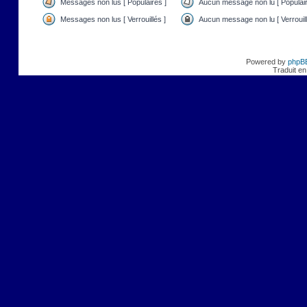
Messages non lus [ Populaires ]
Aucun message non lu [ Populair
Messages non lus [ Verrouillés ]
Aucun message non lu [ Verrouill
Powered by
phpB
Traduit en