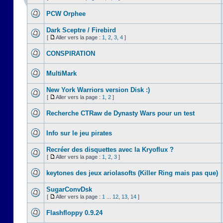
PCW Orphee
Dark Sceptre / Firebird
[
Aller vers la page :
1
,
2
,
3
,
4
]
CONSPIRATION
MultiMark
New York Warriors version Disk :)
[
Aller vers la page :
1
,
2
]
Recherche CTRaw de Dynasty Wars pour un test
Info sur le jeu pirates
Recréer des disquettes avec la Kryoflux ?
[
Aller vers la page :
1
,
2
,
3
]
keytones des jeux ariolasofts (Killer Ring mais pas que)
SugarConvDsk
[
Aller vers la page :
1
...
12
,
13
,
14
]
Flashfloppy 0.9.24