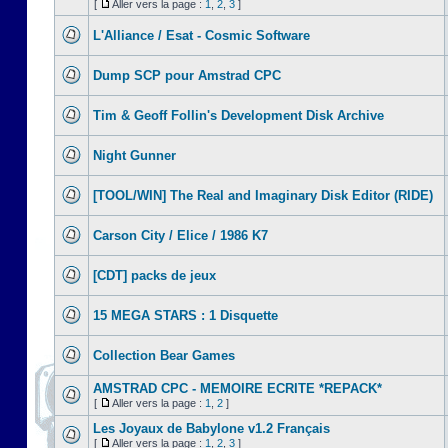
[
Aller vers la page :
1
,
2
,
3
]
L'Alliance / Esat - Cosmic Software
Dump SCP pour Amstrad CPC
Tim & Geoff Follin's Development Disk Archive
Night Gunner
[TOOL/WIN] The Real and Imaginary Disk Editor (RIDE)
Carson City / Elice / 1986 K7
[CDT] packs de jeux
15 MEGA STARS : 1 Disquette
Collection Bear Games
AMSTRAD CPC - MEMOIRE ECRITE *REPACK*
[
Aller vers la page :
1
,
2
]
Les Joyaux de Babylone v1.2 Français
[
Aller vers la page :
1
,
2
,
3
]