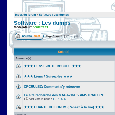
Index du forum
»
Software : Les dumps
Software : Les dumps
Modérateur:
poulette73
Page
1
sur
5
[ 228 sujet(s) ]
Sujet(s)
Annonce(s)
★★★ PENSE-BETE BBCODE ★★★
★★★ Liens / Suivez-les ★★★
CPCRULEZ: Comment s'y retrouver‎
Le site recherche des MAGAZINES AMSTRAD CPC
[
Aller vers la page :
1
...
4
,
5
,
6
]
★★★ CHARTE DU FORUM (Pensez à la lire) ★★★