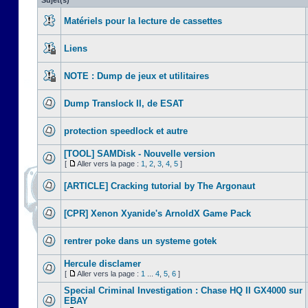
Sujet(s)
Matériels pour la lecture de cassettes
Liens
NOTE : Dump de jeux et utilitaires
Dump Translock II, de ESAT
protection speedlock et autre
[TOOL] SAMDisk - Nouvelle version
[
Aller vers la page :
1
,
2
,
3
,
4
,
5
]
[ARTICLE] Cracking tutorial by The Argonaut
[CPR] Xenon Xyanide's ArnoldX Game Pack
rentrer poke dans un systeme gotek
Hercule disclamer
[
Aller vers la page :
1
...
4
,
5
,
6
]
Special Criminal Investigation : Chase HQ II GX4000 sur
EBAY