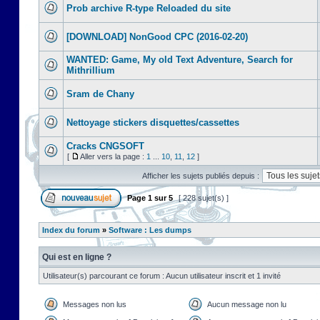
Prob archive R-type Reloaded du site
[DOWNLOAD] NonGood CPC (2016-02-20)
WANTED: Game, My old Text Adventure, Search for
Mithrillium
Sram de Chany
Nettoyage stickers disquettes/cassettes
Cracks CNGSOFT
[
Aller vers la page :
1
...
10
,
11
,
12
]
Afficher les sujets publiés depuis :
Page
1
sur
5
[ 228 sujet(s) ]
Index du forum
»
Software : Les dumps
Qui est en ligne ?
Utilisateur(s) parcourant ce forum : Aucun utilisateur inscrit et 1 invité
Messages non lus
Aucun message non lu