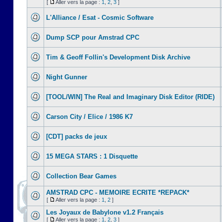
[
Aller vers la page :
1
,
2
,
3
]
L'Alliance / Esat - Cosmic Software
Dump SCP pour Amstrad CPC
Tim & Geoff Follin's Development Disk Archive
Night Gunner
[TOOL/WIN] The Real and Imaginary Disk Editor (RIDE)
Carson City / Elice / 1986 K7
[CDT] packs de jeux
15 MEGA STARS : 1 Disquette
Collection Bear Games
AMSTRAD CPC - MEMOIRE ECRITE *REPACK*
[
Aller vers la page :
1
,
2
]
Les Joyaux de Babylone v1.2 Français
[
Aller vers la page :
1
,
2
,
3
]