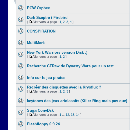
PCW Orphee
Dark Sceptre / Firebird
[
Aller vers la page :
1
,
2
,
3
,
4
]
CONSPIRATION
MultiMark
New York Warriors version Disk :)
[
Aller vers la page :
1
,
2
]
Recherche CTRaw de Dynasty Wars pour un test
Info sur le jeu pirates
Recréer des disquettes avec la Kryoflux ?
[
Aller vers la page :
1
,
2
,
3
]
keytones des jeux ariolasofts (Killer Ring mais pas que)
SugarConvDsk
[
Aller vers la page :
1
...
12
,
13
,
14
]
Flashfloppy 0.9.24