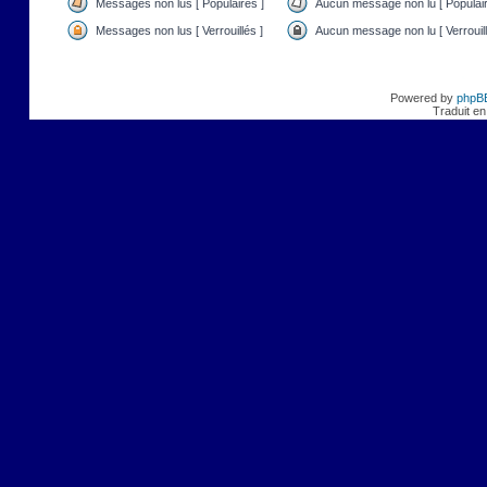
Messages non lus [ Populaires ]
Aucun message non lu [ Populair
Messages non lus [ Verrouillés ]
Aucun message non lu [ Verrouill
Powered by
phpB
Traduit en