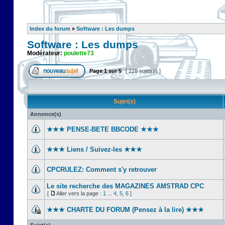
Index du forum
»
Software : Les dumps
Software : Les dumps
Modérateur:
poulette73
Page
1
sur
5
[ 228 sujet(s) ]
Sujet(s)
Annonce(s)
★★★ PENSE-BETE BBCODE ★★★
★★★ Liens / Suivez-les ★★★
CPCRULEZ: Comment s'y retrouver‎
Le site recherche des MAGAZINES AMSTRAD CPC
[
Aller vers la page :
1
...
4
,
5
,
6
]
★★★ CHARTE DU FORUM (Pensez à la lire) ★★★