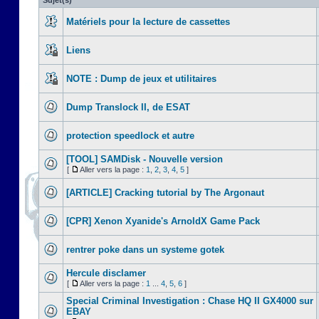
Sujet(s)
Matériels pour la lecture de cassettes
Liens
NOTE : Dump de jeux et utilitaires
Dump Translock II, de ESAT
protection speedlock et autre
[TOOL] SAMDisk - Nouvelle version
[
Aller vers la page :
1
,
2
,
3
,
4
,
5
]
[ARTICLE] Cracking tutorial by The Argonaut
[CPR] Xenon Xyanide's ArnoldX Game Pack
rentrer poke dans un systeme gotek
Hercule disclamer
[
Aller vers la page :
1
...
4
,
5
,
6
]
Special Criminal Investigation : Chase HQ II GX4000 sur
EBAY