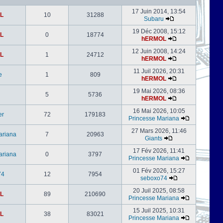
17 Juin 2014, 13:54
L
10
31288
Subaru
19 Déc 2008, 15:12
L
0
18774
hERMOL
12 Juin 2008, 14:24
L
1
24712
hERMOL
11 Juil 2026, 20:31
e
1
809
hERMOL
19 Mai 2026, 08:36
5
5736
hERMOL
16 Mai 2026, 10:05
er
72
179183
Princesse Mariana
27 Mars 2026, 11:46
ariana
7
20963
Giants
17 Fév 2026, 11:41
ariana
0
3797
Princesse Mariana
01 Fév 2026, 15:27
74
12
7954
seboxo74
20 Juil 2025, 08:58
L
89
210690
Princesse Mariana
15 Juil 2025, 10:31
L
38
83021
Princesse Mariana