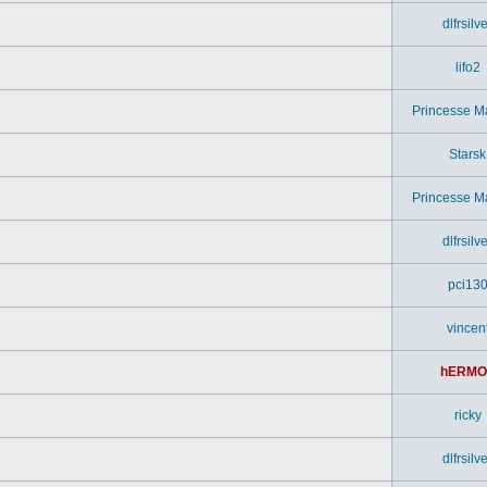
dlfrsilv
lifo2
Princesse M
Starsk
Princesse M
dlfrsilv
pci13
vincen
hERMO
ricky
dlfrsilv