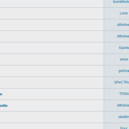
bombtheb
Lone
dlfrsilv
dlfrsilv
Giants
velus
gotch
SPeCTR
te
TITAN
ette
dlfrsilv
ska6t
Foul