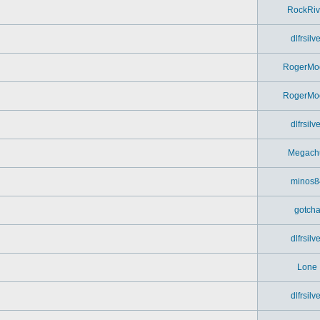
RockRiv
dlfrsilv
RogerMo
RogerMo
dlfrsilv
Megach
minos8
gotch
dlfrsilv
Lone
dlfrsilv