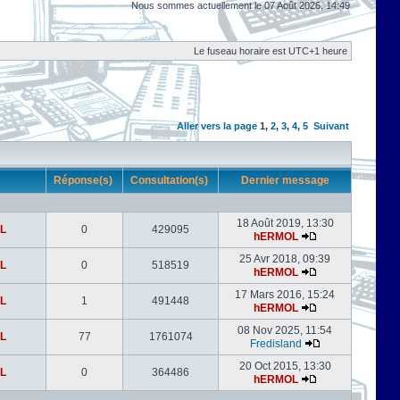
Nous sommes actuellement le 07 Août 2026, 14:49
Le fuseau horaire est UTC+1 heure
Aller vers la page
1
,
2
,
3
,
4
,
5
Suivant
r
Réponse(s)
Consultation(s)
Dernier message
18 Août 2019, 13:30
L
0
429095
hERMOL
25 Avr 2018, 09:39
L
0
518519
hERMOL
17 Mars 2016, 15:24
L
1
491448
hERMOL
08 Nov 2025, 11:54
L
77
1761074
Fredisland
20 Oct 2015, 13:30
L
0
364486
hERMOL