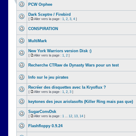
PCW Orphee
Dark Sceptre / Firebird
[
Aller vers la page :
1
,
2
,
3
,
4
]
CONSPIRATION
MultiMark
New York Warriors version Disk :)
[
Aller vers la page :
1
,
2
]
Recherche CTRaw de Dynasty Wars pour un test
Info sur le jeu pirates
Recréer des disquettes avec la Kryoflux ?
[
Aller vers la page :
1
,
2
,
3
]
keytones des jeux ariolasofts (Killer Ring mais pas que)
SugarConvDsk
[
Aller vers la page :
1
...
12
,
13
,
14
]
Flashfloppy 0.9.24