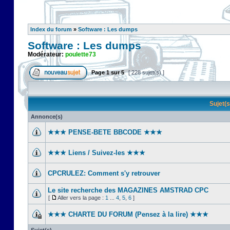
Index du forum
»
Software : Les dumps
Software : Les dumps
Modérateur:
poulette73
Page
1
sur
5
[ 228 sujet(s) ]
Sujet(
Annonce(s)
★★★ PENSE-BETE BBCODE ★★★
★★★ Liens / Suivez-les ★★★
CPCRULEZ: Comment s'y retrouver‎
Le site recherche des MAGAZINES AMSTRAD CPC
[
Aller vers la page :
1
...
4
,
5
,
6
]
★★★ CHARTE DU FORUM (Pensez à la lire) ★★★