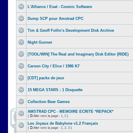
L'Alliance / Esat - Cosmic Software
Dump SCP pour Amstrad CPC
Tim & Geoff Follin's Development Disk Archive
Night Gunner
[TOOL/WIN] The Real and Imaginary Disk Editor (RIDE)
Carson City / Elice / 1986 K7
[CDT] packs de jeux
15 MEGA STARS : 1 Disquette
Collection Bear Games
AMSTRAD CPC - MEMOIRE ECRITE *REPACK*
[
Aller vers la page :
1
,
2
]
Les Joyaux de Babylone v1.2 Français
[
Aller vers la page :
1
,
2
,
3
]