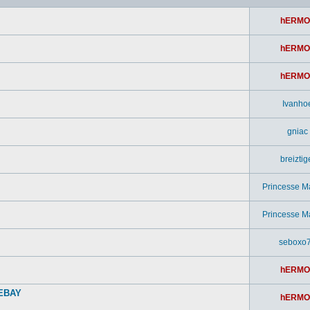
hERMO
hERMO
hERMO
Ivanho
gniac
breiztig
Princesse M
Princesse M
seboxo
hERMO
 EBAY
hERMO