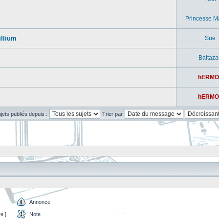
Princesse M
illium
Sue
Baltaza
hERMO
hERMO
ujets publiés depuis :
Trier par
Annonce
e ]
Note