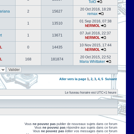
TotO
20 Oct 2016, 18:28
ariana
2
15627
remax
01 Sep 2016, 07:38
1
13510
hERMOL
07 Juil 2016, 22:37
rt
1
13671
hERMOL
10 Nov 2015, 17:44
L
0
14435
hERMOL
20 Oct 2015, 22:52
L
168
181874
Maria Whittaker
Aller vers la page
1
,
2
,
3
,
4
,
5
Suivant
Le fuseau horaire est UTC+1 heure
Vous
ne pouvez pas
publier de nouveaux sujets dans ce forum
Vous
ne pouvez pas
répondre aux sujets dans ce forum
Vous
ne pouvez pas
éditer vos messages dans ce forum