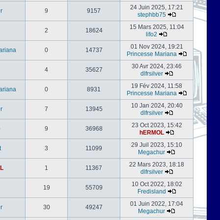
24 Juin 2025, 17:21
er
9
9157
stephbb75
15 Mars 2025, 11:04
2
18624
lifo2
01 Nov 2024, 19:21
ariana
0
14737
Princesse Mariana
30 Avr 2024, 23:46
4
35627
dlfrsilver
19 Fév 2024, 11:58
ariana
0
8931
Princesse Mariana
10 Jan 2024, 20:40
er
7
13945
dlfrsilver
23 Oct 2023, 15:42
0
9
36968
hERMOL
29 Juil 2023, 15:10
t
3
11099
Megachur
22 Mars 2023, 18:18
L
1
11367
dlfrsilver
10 Oct 2022, 18:02
19
55709
Fredisland
01 Juin 2022, 17:04
er
30
49247
Megachur