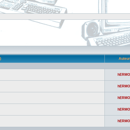
s)
Auteu
hERMO
hERMO
hERMO
hERMO
hERMO