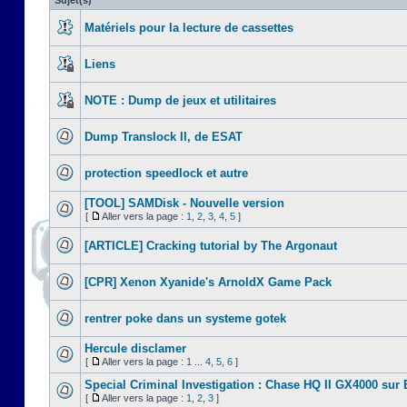
Sujet(s)
Matériels pour la lecture de cassettes
Liens
NOTE : Dump de jeux et utilitaires
Dump Translock II, de ESAT
protection speedlock et autre
[TOOL] SAMDisk - Nouvelle version
[
Aller vers la page :
1
,
2
,
3
,
4
,
5
]
[ARTICLE] Cracking tutorial by The Argonaut
[CPR] Xenon Xyanide's ArnoldX Game Pack
rentrer poke dans un systeme gotek
Hercule disclamer
[
Aller vers la page :
1
...
4
,
5
,
6
]
Special Criminal Investigation : Chase HQ II GX4000 sur
[
Aller vers la page :
1
,
2
,
3
]