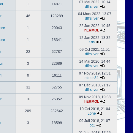
07 Mai 2022, 10:14
er
1
14871
dlfrsilver
04 Mars 2022, 13:07
er
46
123289
dlfrsilver
22 Jan 2022, 10:45
ore
1
20043
hERMOL
12 Jan 2022, 13:32
ore
1
18341
Kris
09 Oct 2021, 11:51
er
22
62787
dlfrsilver
24 Mai 2020, 14:44
ur
3
22689
dlfrsilver
07 Nov 2019, 12:31
4
0
19111
minos84
07 Déc 2018, 21:17
a
32
62755
dlfrsilver
09 Nov 2018, 19:38
er
10
26352
hERMOL
10 Oct 2018, 21:04
209
232642
Lone
09 Juil 2018, 21:07
er
3
18599
TotO
01 Juin 2018, 17:25