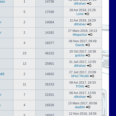
ass
1
14736
dlfrsilver
28 Avr 2018, 22:26
5
17430
Lone
11 Avr 2018, 18:29
er
2
14064
dlfrsilver
27 Mars 2018, 19:13
er
2
14181
Megachur
08 Nov 2017, 09:49
4
18377
Giants
20 Oct 2017, 19:38
23
46152
gotcha
31 Juil 2017, 12:55
a
12
25901
dlfrsilver
27 Juil 2017, 23:09
o88
2
14832
SPeCTRo88
08 Avr 2017, 18:33
11
26153
TITAN
06 Avr 2017, 13:59
er
7
22201
dlfrsilver
15 Mars 2017, 00:08
m
4
16526
ska6tm
12 Nov 2016, 18:56
5
18507