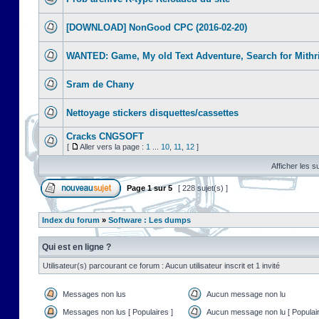
[DOWNLOAD] NonGood CPC (2016-02-20)
WANTED: Game, My old Text Adventure, Search for Mithr
Sram de Chany
Nettoyage stickers disquettes/cassettes
Cracks CNGSOFT
[
Aller vers la page :
1
...
10
,
11
,
12
]
Afficher les s
Page
1
sur
5
[ 228 sujet(s) ]
Index du forum
»
Software : Les dumps
Qui est en ligne ?
Utilisateur(s) parcourant ce forum : Aucun utilisateur inscrit et 1 invité
Messages non lus
Aucun message non lu
Messages non lus [ Populaires ]
Aucun message non lu [ Populair