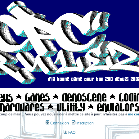
coup de main... Vous pouvez nous aider à mettre ce site à jour: n'hésitez pas à
me con
Connexion
Inscription
FAQ