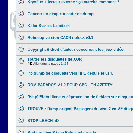
Kryoflux + lecteur externe : ça marche comment ?
Generer un disque à partir de dump
Killer Star de Loisitech
Robocop version CACH nolock v3.1
Copyright // droit d'auteur concernant les jeux vidéo.
Toutes les disquettes de XOR
[
Aller vers la page :
1
,
2
]
Pb dump de disquette vers HFE depuis le CPC
ROM PARADOS V1.2 POUR CPC+ EN AZERTY
[Help] Bidouillage et déprotection de fichiers sur disquet
TROUVE : Dump orignal Passagers du vent 2 en VF disqu
STOP LEECH! :D
Prob archive R-type Reloaded du site