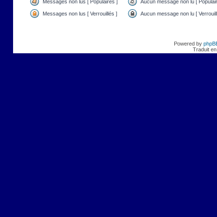
Messages non lus [ Populaires ]
Aucun message non lu [ Populair
Messages non lus [ Verrouillés ]
Aucun message non lu [ Verrouill
Powered by
phpB
Traduit en