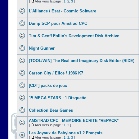
[
Aller vers la page :
1
,
2
,
3
]
L'Alliance / Esat - Cosmic Software
Dump SCP pour Amstrad CPC
Tim & Geoff Follin's Development Disk Archive
Night Gunner
[TOOL/WIN] The Real and Imaginary Disk Editor (RIDE)
Carson City / Elice / 1986 K7
[CDT] packs de jeux
15 MEGA STARS : 1 Disquette
Collection Bear Games
AMSTRAD CPC - MEMOIRE ECRITE *REPACK*
[
Aller vers la page :
1
,
2
]
Les Joyaux de Babylone v1.2 Français
[
Aller vers la page :
1
,
2
,
3
]