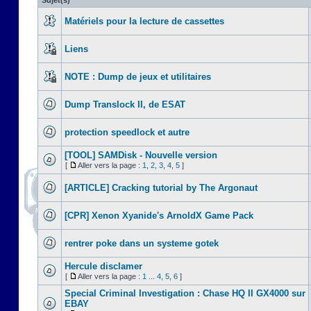
Sujet(s)
Matériels pour la lecture de cassettes
Liens
NOTE : Dump de jeux et utilitaires
Dump Translock II, de ESAT
protection speedlock et autre
[TOOL] SAMDisk - Nouvelle version
[
Aller vers la page :
1
,
2
,
3
,
4
,
5
]
[ARTICLE] Cracking tutorial by The Argonaut
[CPR] Xenon Xyanide's ArnoldX Game Pack
rentrer poke dans un systeme gotek
Hercule disclamer
[
Aller vers la page :
1
...
4
,
5
,
6
]
Special Criminal Investigation : Chase HQ II GX4000 sur
EBAY