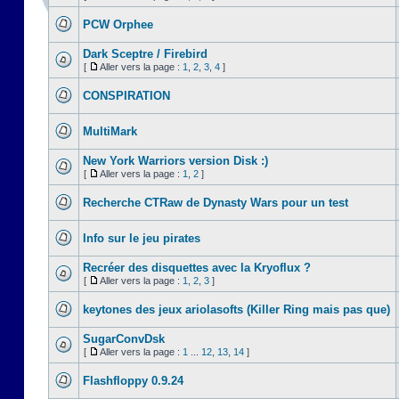
PCW Orphee
Dark Sceptre / Firebird
[
Aller vers la page :
1
,
2
,
3
,
4
]
CONSPIRATION
MultiMark
New York Warriors version Disk :)
[
Aller vers la page :
1
,
2
]
Recherche CTRaw de Dynasty Wars pour un test
Info sur le jeu pirates
Recréer des disquettes avec la Kryoflux ?
[
Aller vers la page :
1
,
2
,
3
]
keytones des jeux ariolasofts (Killer Ring mais pas que)
SugarConvDsk
[
Aller vers la page :
1
...
12
,
13
,
14
]
Flashfloppy 0.9.24