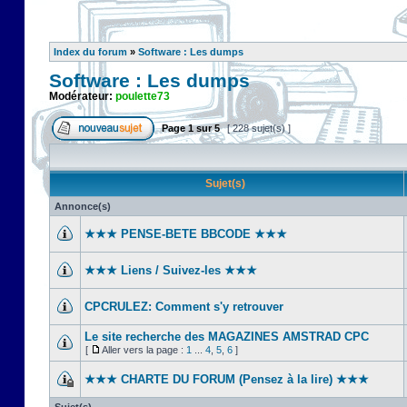
Index du forum
»
Software : Les dumps
Software : Les dumps
Modérateur:
poulette73
Page
1
sur
5
[ 228 sujet(s) ]
Sujet(s)
Annonce(s)
★★★ PENSE-BETE BBCODE ★★★
★★★ Liens / Suivez-les ★★★
CPCRULEZ: Comment s'y retrouver‎
Le site recherche des MAGAZINES AMSTRAD CPC
[
Aller vers la page :
1
...
4
,
5
,
6
]
★★★ CHARTE DU FORUM (Pensez à la lire) ★★★