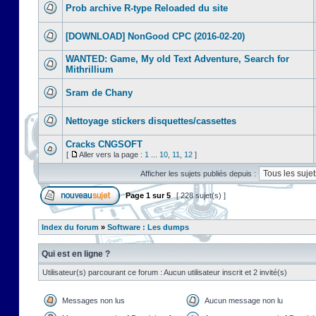
Prob archive R-type Reloaded du site
[DOWNLOAD] NonGood CPC (2016-02-20)
WANTED: Game, My old Text Adventure, Search for
Mithrillium
Sram de Chany
Nettoyage stickers disquettes/cassettes
Cracks CNGSOFT
[
Aller vers la page :
1
...
10
,
11
,
12
]
Afficher les sujets publiés depuis :
Page
1
sur
5
[ 228 sujet(s) ]
Index du forum
»
Software : Les dumps
Qui est en ligne ?
Utilisateur(s) parcourant ce forum : Aucun utilisateur inscrit et 2 invité(s)
Messages non lus
Aucun message non lu