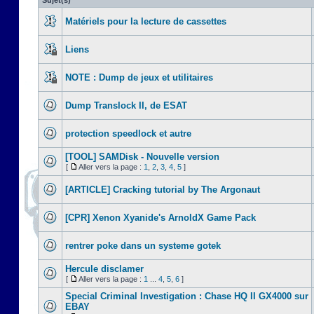
Sujet(s)
Matériels pour la lecture de cassettes
Liens
NOTE : Dump de jeux et utilitaires
Dump Translock II, de ESAT
protection speedlock et autre
[TOOL] SAMDisk - Nouvelle version
[
Aller vers la page :
1
,
2
,
3
,
4
,
5
]
[ARTICLE] Cracking tutorial by The Argonaut
[CPR] Xenon Xyanide's ArnoldX Game Pack
rentrer poke dans un systeme gotek
Hercule disclamer
[
Aller vers la page :
1
...
4
,
5
,
6
]
Special Criminal Investigation : Chase HQ II GX4000 sur
EBAY