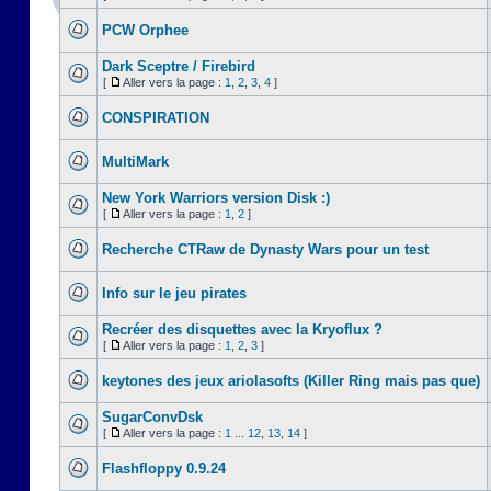
PCW Orphee
Dark Sceptre / Firebird
[
Aller vers la page :
1
,
2
,
3
,
4
]
CONSPIRATION
MultiMark
New York Warriors version Disk :)
[
Aller vers la page :
1
,
2
]
Recherche CTRaw de Dynasty Wars pour un test
Info sur le jeu pirates
Recréer des disquettes avec la Kryoflux ?
[
Aller vers la page :
1
,
2
,
3
]
keytones des jeux ariolasofts (Killer Ring mais pas que)
SugarConvDsk
[
Aller vers la page :
1
...
12
,
13
,
14
]
Flashfloppy 0.9.24