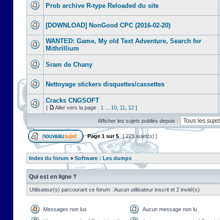
Prob archive R-type Reloaded du site
[DOWNLOAD] NonGood CPC (2016-02-20)
WANTED: Game, My old Text Adventure, Search for
Mithrillium
Sram de Chany
Nettoyage stickers disquettes/cassettes
Cracks CNGSOFT
[
Aller vers la page :
1
...
10
,
11
,
12
]
Afficher les sujets publiés depuis :
Page
1
sur
5
[ 228 sujet(s) ]
Index du forum
»
Software : Les dumps
Qui est en ligne ?
Utilisateur(s) parcourant ce forum : Aucun utilisateur inscrit et 2 invité(s)
Messages non lus
Aucun message non lu