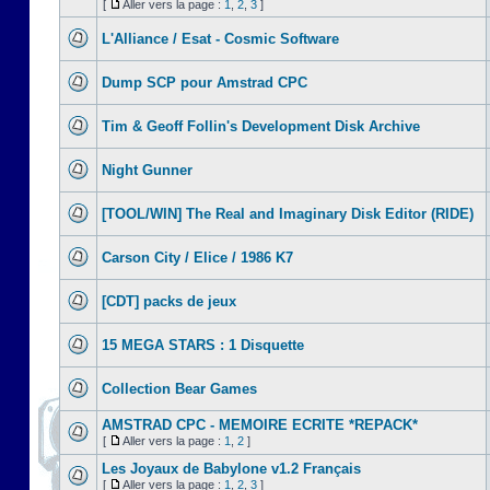
[
Aller vers la page :
1
,
2
,
3
]
L'Alliance / Esat - Cosmic Software
Dump SCP pour Amstrad CPC
Tim & Geoff Follin's Development Disk Archive
Night Gunner
[TOOL/WIN] The Real and Imaginary Disk Editor (RIDE)
Carson City / Elice / 1986 K7
[CDT] packs de jeux
15 MEGA STARS : 1 Disquette
Collection Bear Games
AMSTRAD CPC - MEMOIRE ECRITE *REPACK*
[
Aller vers la page :
1
,
2
]
Les Joyaux de Babylone v1.2 Français
[
Aller vers la page :
1
,
2
,
3
]