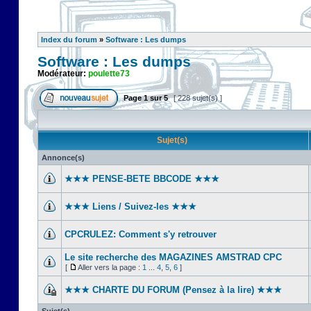
Index du forum
»
Software : Les dumps
Software : Les dumps
Modérateur:
poulette73
Page
1
sur
5
[ 228 sujet(s) ]
Sujet(s)
Annonce(s)
★★★ PENSE-BETE BBCODE ★★★
★★★ Liens / Suivez-les ★★★
CPCRULEZ: Comment s'y retrouver‎
Le site recherche des MAGAZINES AMSTRAD CPC
[
Aller vers la page :
1
...
4
,
5
,
6
]
★★★ CHARTE DU FORUM (Pensez à la lire) ★★★