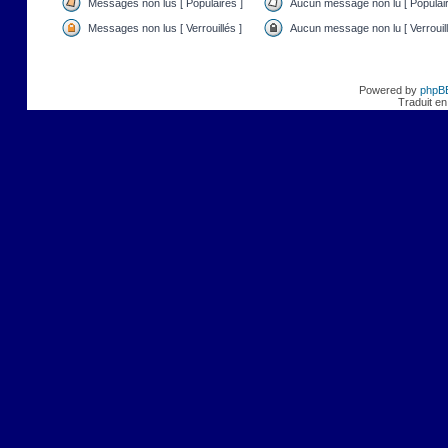
Messages non lus [ Populaires ]
Aucun message non lu [ Populair
Messages non lus [ Verrouillés ]
Aucun message non lu [ Verrouill
Powered by
phpB
Traduit en