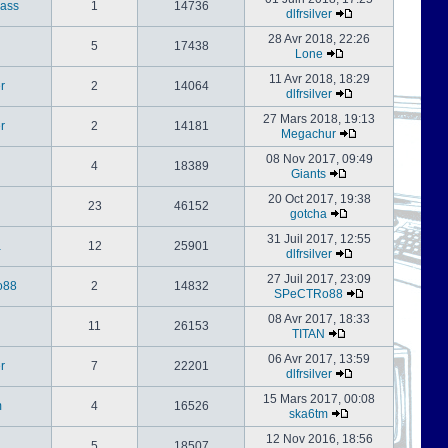
ass
1
14736
dlfrsilver
28 Avr 2018, 22:26
5
17438
Lone
11 Avr 2018, 18:29
er
2
14064
dlfrsilver
27 Mars 2018, 19:13
er
2
14181
Megachur
08 Nov 2017, 09:49
4
18389
Giants
20 Oct 2017, 19:38
23
46152
gotcha
31 Juil 2017, 12:55
a
12
25901
dlfrsilver
27 Juil 2017, 23:09
o88
2
14832
SPeCTRo88
08 Avr 2017, 18:33
11
26153
TITAN
06 Avr 2017, 13:59
er
7
22201
dlfrsilver
15 Mars 2017, 00:08
m
4
16526
ska6tm
12 Nov 2016, 18:56
5
18507