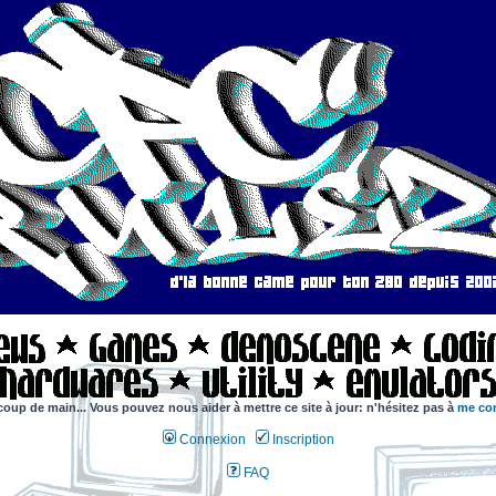
coup de main... Vous pouvez nous aider à mettre ce site à jour: n'hésitez pas à
me con
Connexion
Inscription
FAQ