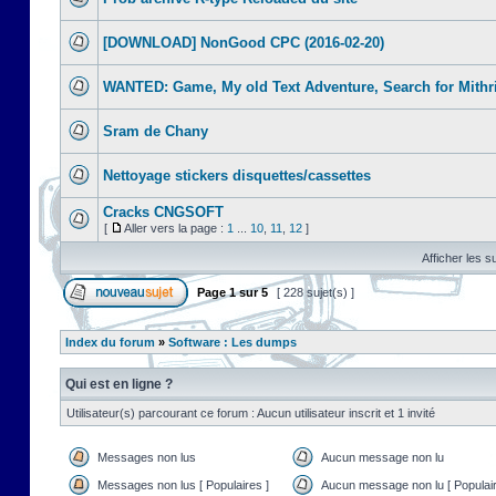
[DOWNLOAD] NonGood CPC (2016-02-20)
WANTED: Game, My old Text Adventure, Search for Mithr
Sram de Chany
Nettoyage stickers disquettes/cassettes
Cracks CNGSOFT
[
Aller vers la page :
1
...
10
,
11
,
12
]
Afficher les s
Page
1
sur
5
[ 228 sujet(s) ]
Index du forum
»
Software : Les dumps
Qui est en ligne ?
Utilisateur(s) parcourant ce forum : Aucun utilisateur inscrit et 1 invité
Messages non lus
Aucun message non lu
Messages non lus [ Populaires ]
Aucun message non lu [ Populair