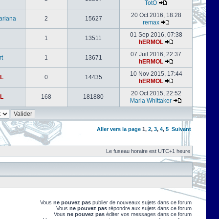
TotO
20 Oct 2016, 18:28
ariana
2
15627
remax
01 Sep 2016, 07:38
1
13511
hERMOL
07 Juil 2016, 22:37
rt
1
13671
hERMOL
10 Nov 2015, 17:44
L
0
14435
hERMOL
20 Oct 2015, 22:52
L
168
181880
Maria Whittaker
Aller vers la page
1
,
2
,
3
,
4
,
5
Suivant
Le fuseau horaire est UTC+1 heure
Vous
ne pouvez pas
publier de nouveaux sujets dans ce forum
Vous
ne pouvez pas
répondre aux sujets dans ce forum
Vous
ne pouvez pas
éditer vos messages dans ce forum