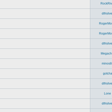
RockRiv
dlfrsilv
RogerMo
RogerMo
dlfrsilv
Megach
minos8
gotch
dlfrsilv
Lone
dlfrsilv