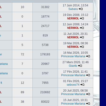
17 Juin 2014, 13:54
L
10
31302
Subaru
19 Déc 2008, 15:12
L
0
18774
hERMOL
12 Juin 2008, 14:24
L
1
24717
hERMOL
11 Juil 2026, 20:31
e
1
819
hERMOL
19 Mai 2026, 08:36
5
5738
hERMOL
16 Mai 2026, 10:05
er
72
179193
Princesse Mariana
27 Mars 2026, 11:46
ariana
7
20967
Giants
17 Fév 2026, 11:41
ariana
0
3797
Princesse Mariana
01 Fév 2026, 15:27
74
12
7955
seboxo74
20 Juil 2025, 08:58
L
89
210692
Princesse Mariana
15 Juil 2025, 10:31
L
38
83022
Princesse Mariana