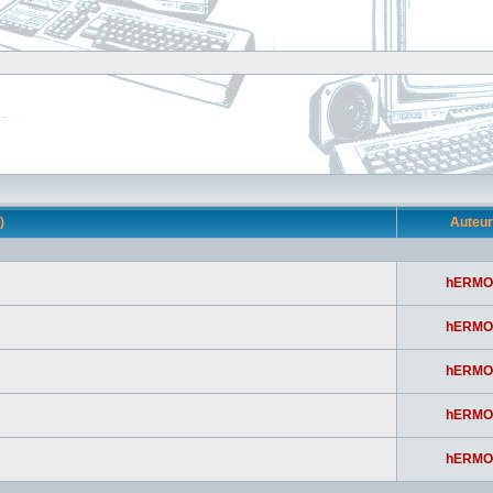
s)
Auteu
hERMO
hERMO
hERMO
hERMO
hERMO