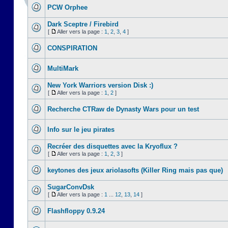
PCW Orphee
Dark Sceptre / Firebird
[
Aller vers la page :
1
,
2
,
3
,
4
]
CONSPIRATION
MultiMark
New York Warriors version Disk :)
[
Aller vers la page :
1
,
2
]
Recherche CTRaw de Dynasty Wars pour un test
Info sur le jeu pirates
Recréer des disquettes avec la Kryoflux ?
[
Aller vers la page :
1
,
2
,
3
]
keytones des jeux ariolasofts (Killer Ring mais pas que)
SugarConvDsk
[
Aller vers la page :
1
...
12
,
13
,
14
]
Flashfloppy 0.9.24