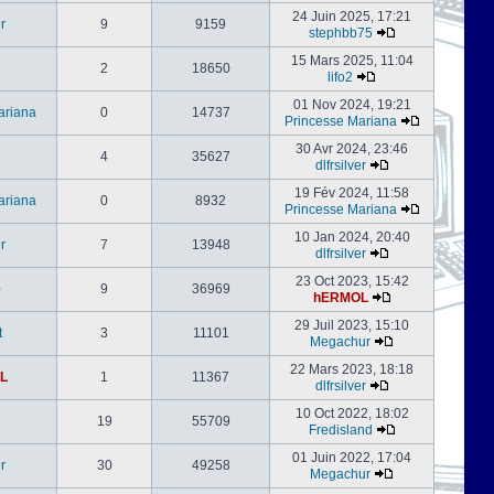
24 Juin 2025, 17:21
er
9
9159
stephbb75
15 Mars 2025, 11:04
2
18650
lifo2
01 Nov 2024, 19:21
ariana
0
14737
Princesse Mariana
30 Avr 2024, 23:46
4
35627
dlfrsilver
19 Fév 2024, 11:58
ariana
0
8932
Princesse Mariana
10 Jan 2024, 20:40
er
7
13948
dlfrsilver
23 Oct 2023, 15:42
0
9
36969
hERMOL
29 Juil 2023, 15:10
t
3
11101
Megachur
22 Mars 2023, 18:18
L
1
11367
dlfrsilver
10 Oct 2022, 18:02
19
55709
Fredisland
01 Juin 2022, 17:04
er
30
49258
Megachur