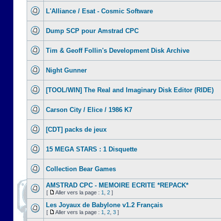
L'Alliance / Esat - Cosmic Software
Dump SCP pour Amstrad CPC
Tim & Geoff Follin's Development Disk Archive
Night Gunner
[TOOL/WIN] The Real and Imaginary Disk Editor (RIDE)
Carson City / Elice / 1986 K7
[CDT] packs de jeux
15 MEGA STARS : 1 Disquette
Collection Bear Games
AMSTRAD CPC - MEMOIRE ECRITE *REPACK*
[
Aller vers la page :
1
,
2
]
Les Joyaux de Babylone v1.2 Français
[
Aller vers la page :
1
,
2
,
3
]