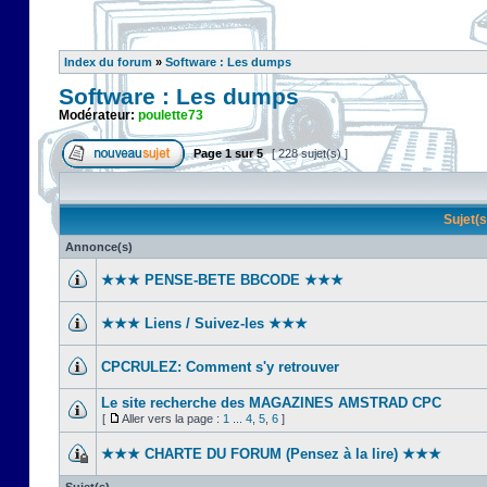
Index du forum
»
Software : Les dumps
Software : Les dumps
Modérateur:
poulette73
Page
1
sur
5
[ 228 sujet(s) ]
Sujet(
Annonce(s)
★★★ PENSE-BETE BBCODE ★★★
★★★ Liens / Suivez-les ★★★
CPCRULEZ: Comment s'y retrouver‎
Le site recherche des MAGAZINES AMSTRAD CPC
[
Aller vers la page :
1
...
4
,
5
,
6
]
★★★ CHARTE DU FORUM (Pensez à la lire) ★★★