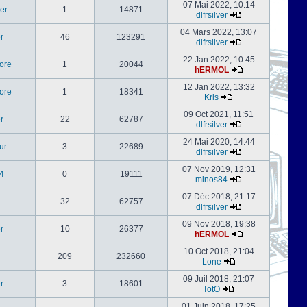
07 Mai 2022, 10:14
er
1
14871
dlfrsilver
04 Mars 2022, 13:07
er
46
123291
dlfrsilver
22 Jan 2022, 10:45
ore
1
20044
hERMOL
12 Jan 2022, 13:32
ore
1
18341
Kris
09 Oct 2021, 11:51
er
22
62787
dlfrsilver
24 Mai 2020, 14:44
ur
3
22689
dlfrsilver
07 Nov 2019, 12:31
4
0
19111
minos84
07 Déc 2018, 21:17
a
32
62757
dlfrsilver
09 Nov 2018, 19:38
er
10
26377
hERMOL
10 Oct 2018, 21:04
209
232660
Lone
09 Juil 2018, 21:07
er
3
18601
TotO
01 Juin 2018, 17:25