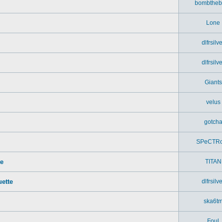
bombtheb
Lone
dlfrsilv
dlfrsilv
Giants
velus
gotch
SPeCTR
te
TITAN
ette
dlfrsilv
ska6t
Foul