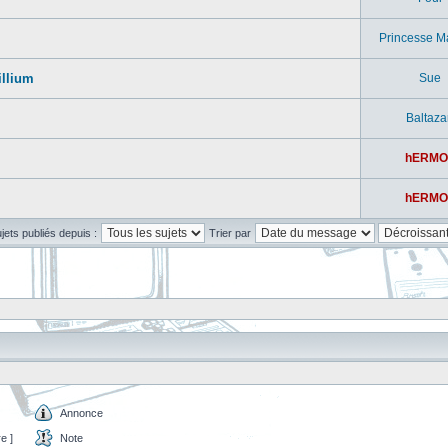
Princesse M
illium
Sue
Baltaza
hERMO
hERMO
ujets publiés depuis :
Trier par
Annonce
e ]
Note