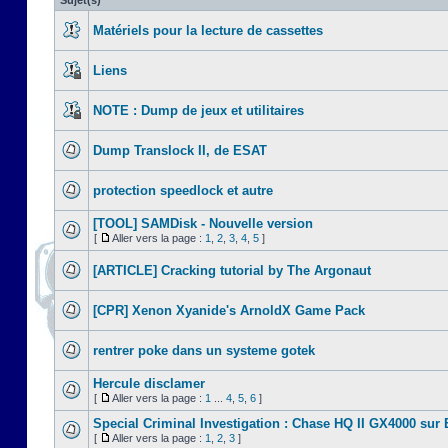
Sujet(s)
Matériels pour la lecture de cassettes
Liens
NOTE : Dump de jeux et utilitaires
Dump Translock II, de ESAT
protection speedlock et autre
[TOOL] SAMDisk - Nouvelle version
[
Aller vers la page :
1
,
2
,
3
,
4
,
5
]
[ARTICLE] Cracking tutorial by The Argonaut
[CPR] Xenon Xyanide's ArnoldX Game Pack
rentrer poke dans un systeme gotek
Hercule disclamer
[
Aller vers la page :
1
...
4
,
5
,
6
]
Special Criminal Investigation : Chase HQ II GX4000 sur
[
Aller vers la page :
1
,
2
,
3
]