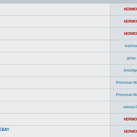
hERMO
hERMO
hERMO
Ivanho
gniac
breiztig
Princesse M
Princesse M
seboxo
hERMO
 EBAY
hERMO