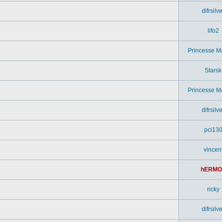
dlfrsilv
lifo2
Princesse M
Starsk
Princesse M
dlfrsilv
pci13
vincen
hERMO
ricky
dlfrsilv