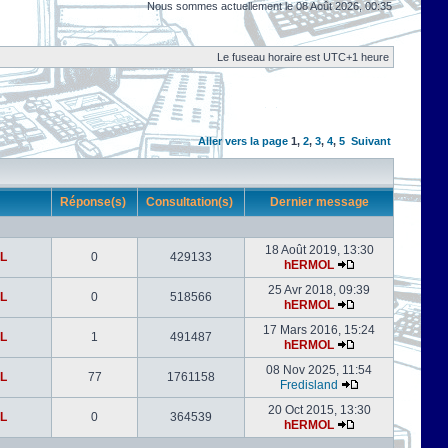
Nous sommes actuellement le 08 Août 2026, 00:35
Le fuseau horaire est UTC+1 heure
Aller vers la page
1
,
2
,
3
,
4
,
5
Suivant
r
Réponse(s)
Consultation(s)
Dernier message
18 Août 2019, 13:30
L
0
429133
hERMOL
25 Avr 2018, 09:39
L
0
518566
hERMOL
17 Mars 2016, 15:24
L
1
491487
hERMOL
08 Nov 2025, 11:54
L
77
1761158
Fredisland
20 Oct 2015, 13:30
L
0
364539
hERMOL