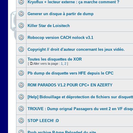
Kryoflux + lecteur externe : ça marche comment ?
Generer un disque à partir de dump
Killer Star de Loisitech
Robocop version CACH nolock v3.1
Copyright // droit d'auteur concernant les jeux vidéo.
Toutes les disquettes de XOR
[
Aller vers la page :
1
,
2
]
Pb dump de disquette vers HFE depuis le CPC
ROM PARADOS V1.2 POUR CPC+ EN AZERTY
[Help] Bidouillage et déprotection de fichiers sur disquet
TROUVE : Dump orignal Passagers du vent 2 en VF disqu
STOP LEECH! :D
Prob archive R-type Reloaded du site