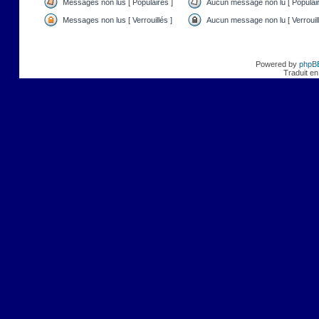
Messages non lus [ Populaires ]
Aucun message non lu [ Populair
Messages non lus [ Verrouillés ]
Aucun message non lu [ Verrouill
Powered by
phpB
Traduit en