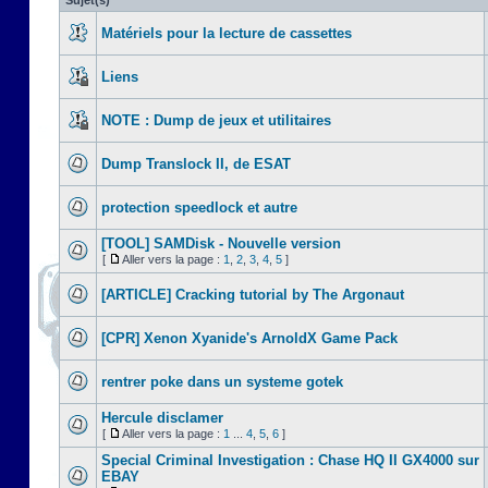
Sujet(s)
Matériels pour la lecture de cassettes
Liens
NOTE : Dump de jeux et utilitaires
Dump Translock II, de ESAT
protection speedlock et autre
[TOOL] SAMDisk - Nouvelle version
[
Aller vers la page :
1
,
2
,
3
,
4
,
5
]
[ARTICLE] Cracking tutorial by The Argonaut
[CPR] Xenon Xyanide's ArnoldX Game Pack
rentrer poke dans un systeme gotek
Hercule disclamer
[
Aller vers la page :
1
...
4
,
5
,
6
]
Special Criminal Investigation : Chase HQ II GX4000 sur
EBAY