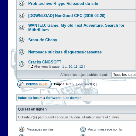
Prob archive R-type Reloaded du site
[DOWNLOAD] NonGood CPC (2016-02-20)
WANTED: Game, My old Text Adventure, Search for
Mithrillium
Sram de Chany
Nettoyage stickers disquettes/cassettes
Cracks CNGSOFT
[
Aller vers la page :
1
...
10
,
11
,
12
]
Afficher les sujets publiés depuis :
Page
1
sur
5
[ 228 sujet(s) ]
Index du forum
»
Software : Les dumps
Qui est en ligne ?
Utilisateur(s) parcourant ce forum : Aucun utilisateur inscrit et 1 invité
Messages non lus
Aucun message non lu