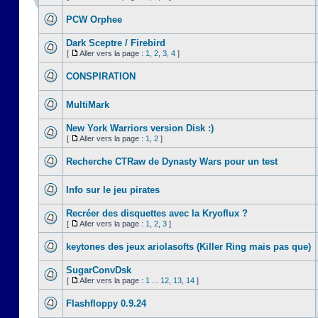
PCW Orphee
Dark Sceptre / Firebird
[
Aller vers la page :
1
,
2
,
3
,
4
]
CONSPIRATION
MultiMark
New York Warriors version Disk :)
[
Aller vers la page :
1
,
2
]
Recherche CTRaw de Dynasty Wars pour un test
Info sur le jeu pirates
Recréer des disquettes avec la Kryoflux ?
[
Aller vers la page :
1
,
2
,
3
]
keytones des jeux ariolasofts (Killer Ring mais pas que)
SugarConvDsk
[
Aller vers la page :
1
...
12
,
13
,
14
]
Flashfloppy 0.9.24