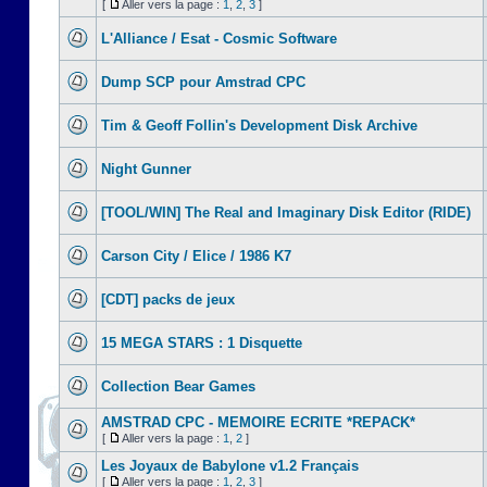
[
Aller vers la page :
1
,
2
,
3
]
L'Alliance / Esat - Cosmic Software
Dump SCP pour Amstrad CPC
Tim & Geoff Follin's Development Disk Archive
Night Gunner
[TOOL/WIN] The Real and Imaginary Disk Editor (RIDE)
Carson City / Elice / 1986 K7
[CDT] packs de jeux
15 MEGA STARS : 1 Disquette
Collection Bear Games
AMSTRAD CPC - MEMOIRE ECRITE *REPACK*
[
Aller vers la page :
1
,
2
]
Les Joyaux de Babylone v1.2 Français
[
Aller vers la page :
1
,
2
,
3
]