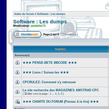
Index du forum
»
Software : Les dumps
Software : Les dumps
Modérateur:
poulette73
Page
1
sur
5
[ 228 sujet(s) ]
Sujet(s)
Annonce(s)
★★★ PENSE-BETE BBCODE ★★★
★★★ Liens / Suivez-les ★★★
CPCRULEZ: Comment s'y retrouver‎
Le site recherche des MAGAZINES AMSTRAD CPC
[
Aller vers la page :
1
...
4
,
5
,
6
]
★★★ CHARTE DU FORUM (Pensez à la lire) ★★★