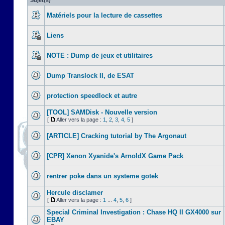
Sujet(s)
Matériels pour la lecture de cassettes
Liens
NOTE : Dump de jeux et utilitaires
Dump Translock II, de ESAT
protection speedlock et autre
[TOOL] SAMDisk - Nouvelle version
[
Aller vers la page :
1
,
2
,
3
,
4
,
5
]
[ARTICLE] Cracking tutorial by The Argonaut
[CPR] Xenon Xyanide's ArnoldX Game Pack
rentrer poke dans un systeme gotek
Hercule disclamer
[
Aller vers la page :
1
...
4
,
5
,
6
]
Special Criminal Investigation : Chase HQ II GX4000 sur
EBAY