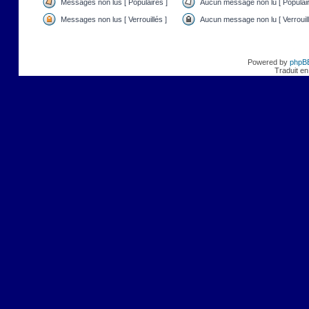
Messages non lus [ Populaires ]
Aucun message non lu [ Populair
Messages non lus [ Verrouillés ]
Aucun message non lu [ Verrouill
Powered by
phpB
Traduit en