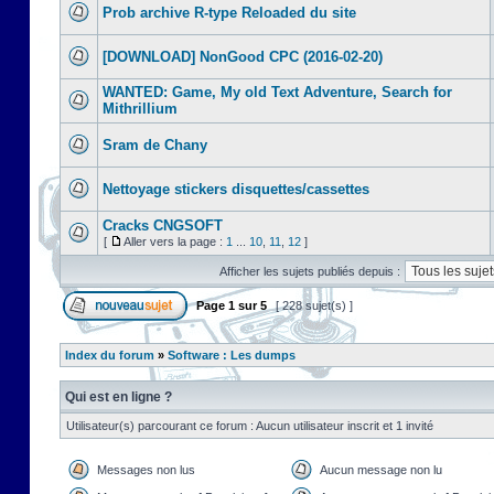
Prob archive R-type Reloaded du site
[DOWNLOAD] NonGood CPC (2016-02-20)
WANTED: Game, My old Text Adventure, Search for
Mithrillium
Sram de Chany
Nettoyage stickers disquettes/cassettes
Cracks CNGSOFT
[
Aller vers la page :
1
...
10
,
11
,
12
]
Afficher les sujets publiés depuis :
Page
1
sur
5
[ 228 sujet(s) ]
Index du forum
»
Software : Les dumps
Qui est en ligne ?
Utilisateur(s) parcourant ce forum : Aucun utilisateur inscrit et 1 invité
Messages non lus
Aucun message non lu