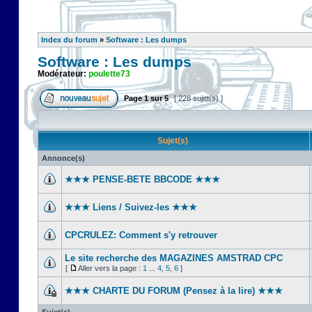
Index du forum
»
Software : Les dumps
Software : Les dumps
Modérateur:
poulette73
Page
1
sur
5
[ 228 sujet(s) ]
Sujet(s)
Annonce(s)
★★★ PENSE-BETE BBCODE ★★★
★★★ Liens / Suivez-les ★★★
CPCRULEZ: Comment s'y retrouver‎
Le site recherche des MAGAZINES AMSTRAD CPC
[
Aller vers la page :
1
...
4
,
5
,
6
]
★★★ CHARTE DU FORUM (Pensez à la lire) ★★★