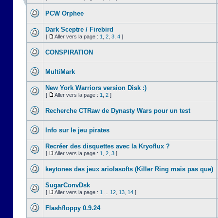
PCW Orphee
Dark Sceptre / Firebird
[
Aller vers la page :
1
,
2
,
3
,
4
]
CONSPIRATION
MultiMark
New York Warriors version Disk :)
[
Aller vers la page :
1
,
2
]
Recherche CTRaw de Dynasty Wars pour un test
Info sur le jeu pirates
Recréer des disquettes avec la Kryoflux ?
[
Aller vers la page :
1
,
2
,
3
]
keytones des jeux ariolasofts (Killer Ring mais pas que)
SugarConvDsk
[
Aller vers la page :
1
...
12
,
13
,
14
]
Flashfloppy 0.9.24