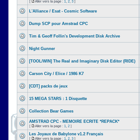
[
Aller vers la page :
1
,
2
,
3
]
L'Alliance / Esat - Cosmic Software
Dump SCP pour Amstrad CPC
Tim & Geoff Follin's Development Disk Archive
Night Gunner
[TOOL/WIN] The Real and Imaginary Disk Editor (RIDE)
Carson City / Elice / 1986 K7
[CDT] packs de jeux
15 MEGA STARS : 1 Disquette
Collection Bear Games
AMSTRAD CPC - MEMOIRE ECRITE *REPACK*
[
Aller vers la page :
1
,
2
]
Les Joyaux de Babylone v1.2 Français
[
Aller vers la page :
1
,
2
,
3
]