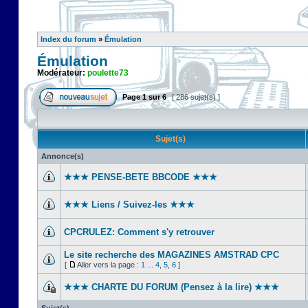
Index du forum
»
Émulation
Émulation
Modérateur:
poulette73
Page
1
sur
6
[ 286 sujet(s) ]
Sujet(s)
Annonce(s)
★★★ PENSE-BETE BBCODE ★★★
★★★ Liens / Suivez-les ★★★
CPCRULEZ: Comment s'y retrouver‎
Le site recherche des MAGAZINES AMSTRAD CPC
[
Aller vers la page :
1
...
4
,
5
,
6
]
★★★ CHARTE DU FORUM (Pensez à la lire) ★★★