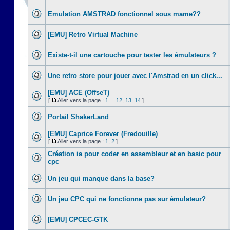
Emulation AMSTRAD fonctionnel sous mame??
[EMU] Retro Virtual Machine
Existe-t-il une cartouche pour tester les émulateurs ?
Une retro store pour jouer avec l'Amstrad en un click...
[EMU] ACE (OffseT)
[
Aller vers la page :
1
...
12
,
13
,
14
]
Portail ShakerLand
[EMU] Caprice Forever (Fredouille)
[
Aller vers la page :
1
,
2
]
Création ia pour coder en assembleur et en basic pour
cpc
Un jeu qui manque dans la base?
Un jeu CPC qui ne fonctionne pas sur émulateur?
[EMU] CPCEC-GTK