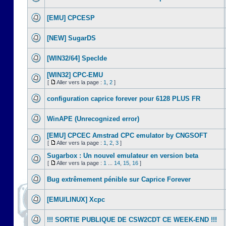
[EMU] CPCESP
[NEW] SugarDS
[WIN32/64] SpecIde
[WIN32] CPC-EMU
[
Aller vers la page :
1
,
2
]
configuration caprice forever pour 6128 PLUS FR
WinAPE (Unrecognized error)
[EMU] CPCEC Amstrad CPC emulator by CNGSOFT
[
Aller vers la page :
1
,
2
,
3
]
Sugarbox : Un nouvel emulateur en version beta
[
Aller vers la page :
1
...
14
,
15
,
16
]
Bug extrêmement pénible sur Caprice Forever
[EMU/LINUX] Xcpc
!!! SORTIE PUBLIQUE DE CSW2CDT CE WEEK-END !!!