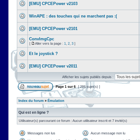
[EMU] CPCEPower v2103
WinAPE : des touches qui ne marchent pas :(
[EMU] CPCEPower v2101
ConvImgCpc
[
Aller vers la page :
1
,
2
,
3
]
Et le joystick ?
[EMU] CPCEPower v2011
Afficher les sujets publiés depuis :
Page
1
sur
6
[ 286 sujet(s) ]
Index du forum
»
Émulation
Qui est en ligne ?
Utilisateur(s) parcourant ce forum : Aucun utilisateur inscrit et 7 invité(s)
Messages non lus
Aucun message non lu