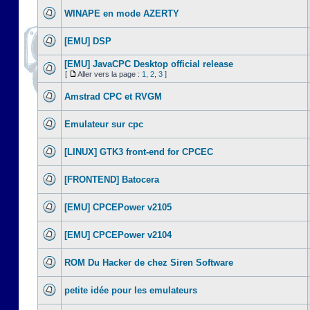
WINAPE en mode AZERTY
[EMU] DSP
[EMU] JavaCPC Desktop official release
[
Aller vers la page :
1
,
2
,
3
]
Amstrad CPC et RVGM
Emulateur sur cpc
[LINUX] GTK3 front-end for CPCEC
[FRONTEND] Batocera
[EMU] CPCEPower v2105
[EMU] CPCEPower v2104
ROM Du Hacker de chez Siren Software
petite idée pour les emulateurs