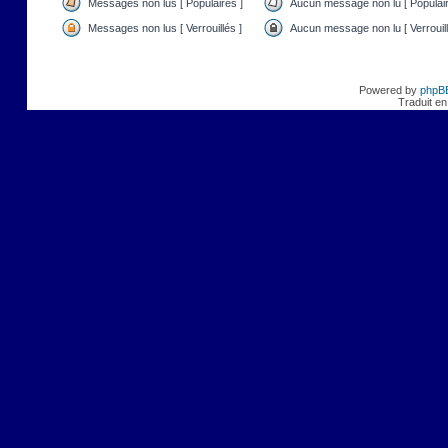
Messages non lus [ Populaires ]
Aucun message non lu [ Populair
Messages non lus [ Verrouillés ]
Aucun message non lu [ Verrouill
Powered by
phpB
Traduit en