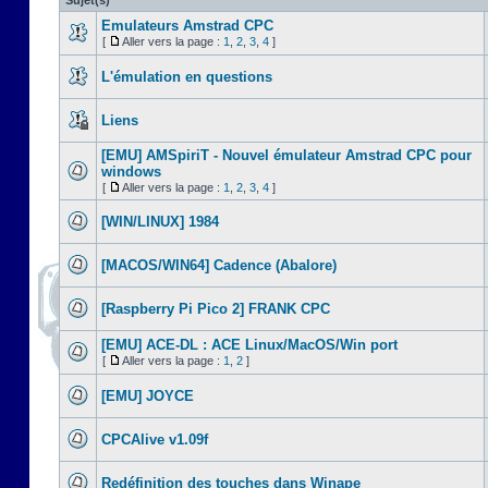
Sujet(s)
Emulateurs Amstrad CPC
[
Aller vers la page :
1
,
2
,
3
,
4
]
L'émulation en questions
Liens
[EMU] AMSpiriT - Nouvel émulateur Amstrad CPC pour
windows
[
Aller vers la page :
1
,
2
,
3
,
4
]
[WIN/LINUX] 1984
[MACOS/WIN64] Cadence (Abalore)
[Raspberry Pi Pico 2] FRANK CPC
[EMU] ACE-DL : ACE Linux/MacOS/Win port
[
Aller vers la page :
1
,
2
]
[EMU] JOYCE
CPCAlive v1.09f
Redéfinition des touches dans Winape