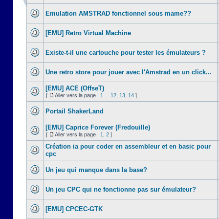
Emulation AMSTRAD fonctionnel sous mame??
[EMU] Retro Virtual Machine
Existe-t-il une cartouche pour tester les émulateurs ?
Une retro store pour jouer avec l'Amstrad en un click...
[EMU] ACE (OffseT)
[
Aller vers la page :
1
...
12
,
13
,
14
]
Portail ShakerLand
[EMU] Caprice Forever (Fredouille)
[
Aller vers la page :
1
,
2
]
Création ia pour coder en assembleur et en basic pour
cpc
Un jeu qui manque dans la base?
Un jeu CPC qui ne fonctionne pas sur émulateur?
[EMU] CPCEC-GTK