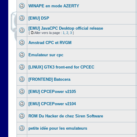
WINAPE en mode AZERTY
[EMU] DSP
[EMU] JavaCPC Desktop official release
[
Aller vers la page :
1
,
2
,
3
]
Amstrad CPC et RVGM
Emulateur sur cpc
[LINUX] GTK3 front-end for CPCEC
[FRONTEND] Batocera
[EMU] CPCEPower v2105
[EMU] CPCEPower v2104
ROM Du Hacker de chez Siren Software
petite idée pour les emulateurs