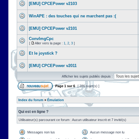
[EMU] CPCEPower v2103
WinAPE : des touches qui ne marchent pas :(
[EMU] CPCEPower v2101
ConvImgCpc
[
Aller vers la page :
1
,
2
,
3
]
Et le joystick ?
[EMU] CPCEPower v2011
Afficher les sujets publiés depuis :
Page
1
sur
6
[ 286 sujet(s) ]
Index du forum
»
Émulation
Qui est en ligne ?
Utilisateur(s) parcourant ce forum : Aucun utilisateur inscrit et 7 invité(s)
Messages non lus
Aucun message non lu