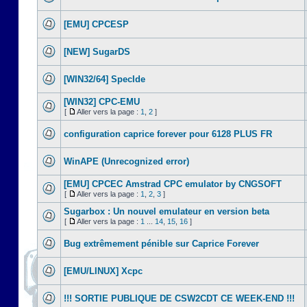
[EMU] CPCESP
[NEW] SugarDS
[WIN32/64] SpecIde
[WIN32] CPC-EMU
[
Aller vers la page :
1
,
2
]
configuration caprice forever pour 6128 PLUS FR
WinAPE (Unrecognized error)
[EMU] CPCEC Amstrad CPC emulator by CNGSOFT
[
Aller vers la page :
1
,
2
,
3
]
Sugarbox : Un nouvel emulateur en version beta
[
Aller vers la page :
1
...
14
,
15
,
16
]
Bug extrêmement pénible sur Caprice Forever
[EMU/LINUX] Xcpc
!!! SORTIE PUBLIQUE DE CSW2CDT CE WEEK-END !!!