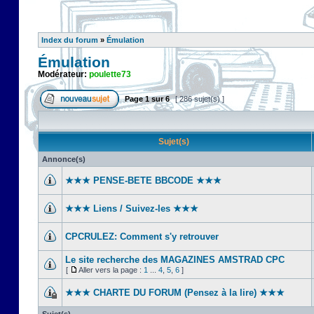
Index du forum
»
Émulation
Émulation
Modérateur:
poulette73
Page
1
sur
6
[ 286 sujet(s) ]
Sujet(s)
Annonce(s)
★★★ PENSE-BETE BBCODE ★★★
★★★ Liens / Suivez-les ★★★
CPCRULEZ: Comment s'y retrouver‎
Le site recherche des MAGAZINES AMSTRAD CPC
[
Aller vers la page :
1
...
4
,
5
,
6
]
★★★ CHARTE DU FORUM (Pensez à la lire) ★★★