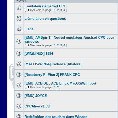
Sujet(s)
Emulateurs Amstrad CPC
[
Aller vers la page :
1
,
2
,
3
,
4
]
L'émulation en questions
Liens
[EMU] AMSpiriT - Nouvel émulateur Amstrad CPC pour
windows
[
Aller vers la page :
1
,
2
,
3
,
4
]
[WIN/LINUX] 1984
[MACOS/WIN64] Cadence (Abalore)
[Raspberry Pi Pico 2] FRANK CPC
[EMU] ACE-DL : ACE Linux/MacOS/Win port
[
Aller vers la page :
1
,
2
]
[EMU] JOYCE
CPCAlive v1.09f
Redéfinition des touches dans Winape