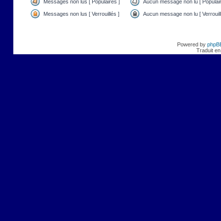
Messages non lus [ Populaires ]
Aucun message non lu [ Populair
Messages non lus [ Verrouillés ]
Aucun message non lu [ Verrouill
Powered by
phpB
Traduit en