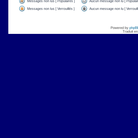
Messages non lus [ Populaires ]
Aucun message non lu [ Populair
Messages non lus [ Verrouillés ]
Aucun message non lu [ Verrouill
Powered by
phpB
Traduit en