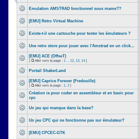
Emulation AMSTRAD fonctionnel sous mame??
[EMU] Retro Virtual Machine
Existe-t-il une cartouche pour tester les émulateurs ?
Une retro store pour jouer avec l'Amstrad en un click...
[EMU] ACE (OffseT)
[
Aller vers la page :
1
...
12
,
13
,
14
]
Portail ShakerLand
[EMU] Caprice Forever (Fredouille)
[
Aller vers la page :
1
,
2
]
Création ia pour coder en assembleur et en basic pour
cpc
Un jeu qui manque dans la base?
Un jeu CPC qui ne fonctionne pas sur émulateur?
[EMU] CPCEC-GTK