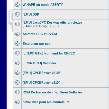
WINAPE en mode AZERTY
[EMU] DSP
[EMU] JavaCPC Desktop official release
[
Aller vers la page :
1
,
2
,
3
]
Amstrad CPC et RVGM
Emulateur sur cpc
[LINUX] GTK3 front-end for CPCEC
[FRONTEND] Batocera
[EMU] CPCEPower v2105
[EMU] CPCEPower v2104
ROM Du Hacker de chez Siren Software
petite idée pour les emulateurs