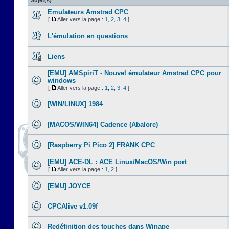
Sujet(s)
Emulateurs Amstrad CPC
[
Aller vers la page :
1
,
2
,
3
,
4
]
L'émulation en questions
Liens
[EMU] AMSpiriT - Nouvel émulateur Amstrad CPC pour
windows
[
Aller vers la page :
1
,
2
,
3
,
4
]
[WIN/LINUX] 1984
[MACOS/WIN64] Cadence (Abalore)
[Raspberry Pi Pico 2] FRANK CPC
[EMU] ACE-DL : ACE Linux/MacOS/Win port
[
Aller vers la page :
1
,
2
]
[EMU] JOYCE
CPCAlive v1.09f
Redéfinition des touches dans Winape