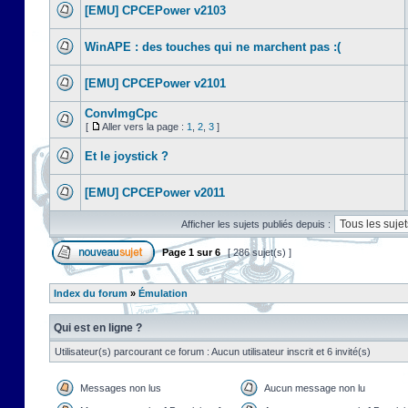
[EMU] CPCEPower v2103
WinAPE : des touches qui ne marchent pas :(
[EMU] CPCEPower v2101
ConvImgCpc
[
Aller vers la page :
1
,
2
,
3
]
Et le joystick ?
[EMU] CPCEPower v2011
Afficher les sujets publiés depuis :
Page
1
sur
6
[ 286 sujet(s) ]
Index du forum
»
Émulation
Qui est en ligne ?
Utilisateur(s) parcourant ce forum : Aucun utilisateur inscrit et 6 invité(s)
Messages non lus
Aucun message non lu