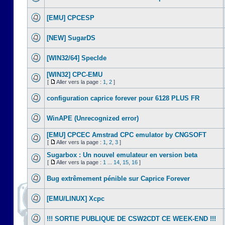
[EMU] CPCESP
[NEW] SugarDS
[WIN32/64] SpecIde
[WIN32] CPC-EMU
[
Aller vers la page :
1
,
2
]
configuration caprice forever pour 6128 PLUS FR
WinAPE (Unrecognized error)
[EMU] CPCEC Amstrad CPC emulator by CNGSOFT
[
Aller vers la page :
1
,
2
,
3
]
Sugarbox : Un nouvel emulateur en version beta
[
Aller vers la page :
1
...
14
,
15
,
16
]
Bug extrêmement pénible sur Caprice Forever
[EMU/LINUX] Xcpc
!!! SORTIE PUBLIQUE DE CSW2CDT CE WEEK-END !!!