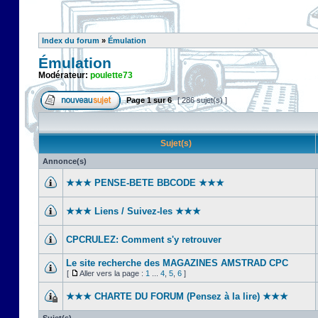
Index du forum
»
Émulation
Émulation
Modérateur:
poulette73
Page
1
sur
6
[ 286 sujet(s) ]
Sujet(s)
Annonce(s)
★★★ PENSE-BETE BBCODE ★★★
★★★ Liens / Suivez-les ★★★
CPCRULEZ: Comment s'y retrouver‎
Le site recherche des MAGAZINES AMSTRAD CPC
[
Aller vers la page :
1
...
4
,
5
,
6
]
★★★ CHARTE DU FORUM (Pensez à la lire) ★★★