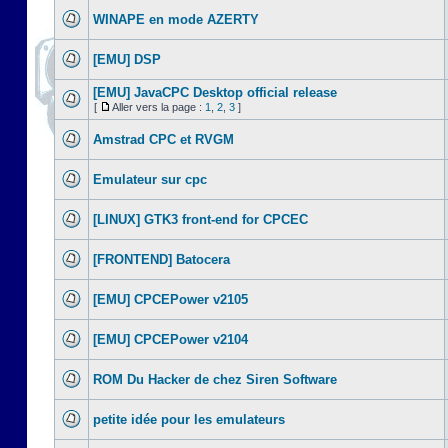
WINAPE en mode AZERTY
[EMU] DSP
[EMU] JavaCPC Desktop official release
[
Aller vers la page :
1
,
2
,
3
]
Amstrad CPC et RVGM
Emulateur sur cpc
[LINUX] GTK3 front-end for CPCEC
[FRONTEND] Batocera
[EMU] CPCEPower v2105
[EMU] CPCEPower v2104
ROM Du Hacker de chez Siren Software
petite idée pour les emulateurs