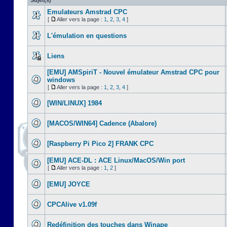
Sujet(s)
Emulateurs Amstrad CPC
[
Aller vers la page :
1
,
2
,
3
,
4
]
L'émulation en questions
Liens
[EMU] AMSpiriT - Nouvel émulateur Amstrad CPC pour
windows
[
Aller vers la page :
1
,
2
,
3
,
4
]
[WIN/LINUX] 1984
[MACOS/WIN64] Cadence (Abalore)
[Raspberry Pi Pico 2] FRANK CPC
[EMU] ACE-DL : ACE Linux/MacOS/Win port
[
Aller vers la page :
1
,
2
]
[EMU] JOYCE
CPCAlive v1.09f
Redéfinition des touches dans Winape