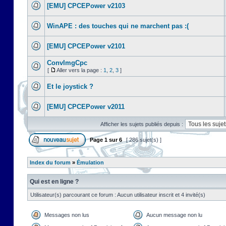
[EMU] CPCEPower v2103
WinAPE : des touches qui ne marchent pas :(
[EMU] CPCEPower v2101
ConvImgCpc
[
Aller vers la page :
1
,
2
,
3
]
Et le joystick ?
[EMU] CPCEPower v2011
Afficher les sujets publiés depuis :
Page
1
sur
6
[ 286 sujet(s) ]
Index du forum
»
Émulation
Qui est en ligne ?
Utilisateur(s) parcourant ce forum : Aucun utilisateur inscrit et 4 invité(s)
Messages non lus
Aucun message non lu