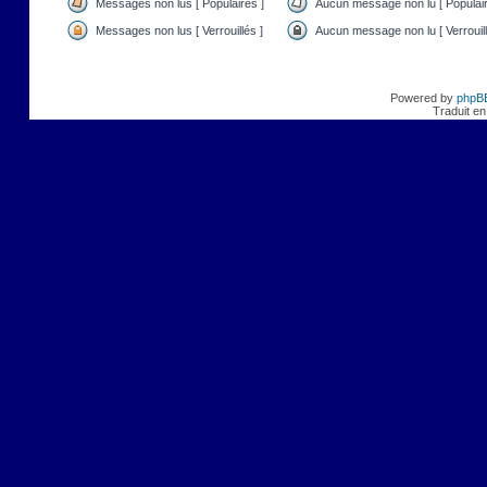
Messages non lus [ Populaires ]
Aucun message non lu [ Populair
Messages non lus [ Verrouillés ]
Aucun message non lu [ Verrouill
Powered by
phpB
Traduit en