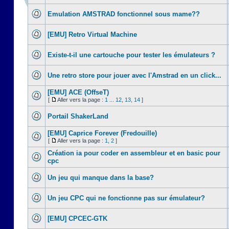
Emulation AMSTRAD fonctionnel sous mame??
[EMU] Retro Virtual Machine
Existe-t-il une cartouche pour tester les émulateurs ?
Une retro store pour jouer avec l'Amstrad en un click...
[EMU] ACE (OffseT)
[
Aller vers la page :
1
...
12
,
13
,
14
]
Portail ShakerLand
[EMU] Caprice Forever (Fredouille)
[
Aller vers la page :
1
,
2
]
Création ia pour coder en assembleur et en basic pour
cpc
Un jeu qui manque dans la base?
Un jeu CPC qui ne fonctionne pas sur émulateur?
[EMU] CPCEC-GTK