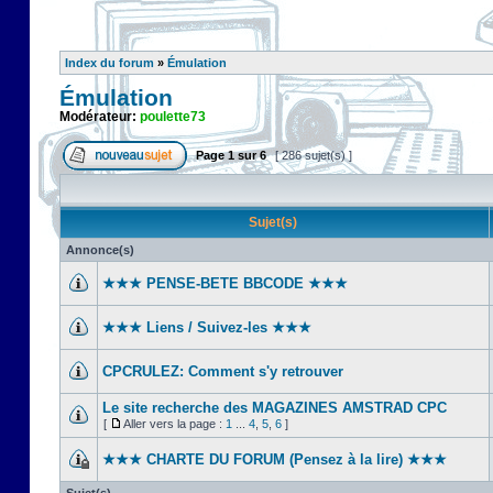
Index du forum
»
Émulation
Émulation
Modérateur:
poulette73
Page
1
sur
6
[ 286 sujet(s) ]
Sujet(s)
Annonce(s)
★★★ PENSE-BETE BBCODE ★★★
★★★ Liens / Suivez-les ★★★
CPCRULEZ: Comment s'y retrouver‎
Le site recherche des MAGAZINES AMSTRAD CPC
[
Aller vers la page :
1
...
4
,
5
,
6
]
★★★ CHARTE DU FORUM (Pensez à la lire) ★★★