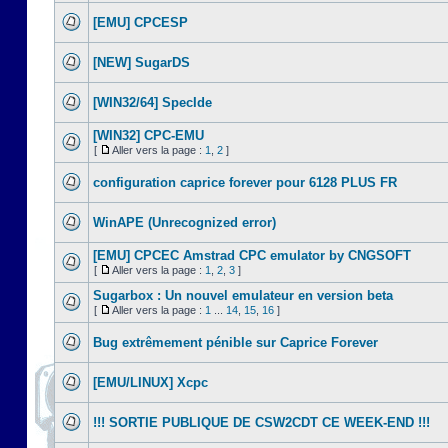
[EMU] CPCESP
[NEW] SugarDS
[WIN32/64] SpecIde
[WIN32] CPC-EMU
[
Aller vers la page :
1
,
2
]
configuration caprice forever pour 6128 PLUS FR
WinAPE (Unrecognized error)
[EMU] CPCEC Amstrad CPC emulator by CNGSOFT
[
Aller vers la page :
1
,
2
,
3
]
Sugarbox : Un nouvel emulateur en version beta
[
Aller vers la page :
1
...
14
,
15
,
16
]
Bug extrêmement pénible sur Caprice Forever
[EMU/LINUX] Xcpc
!!! SORTIE PUBLIQUE DE CSW2CDT CE WEEK-END !!!