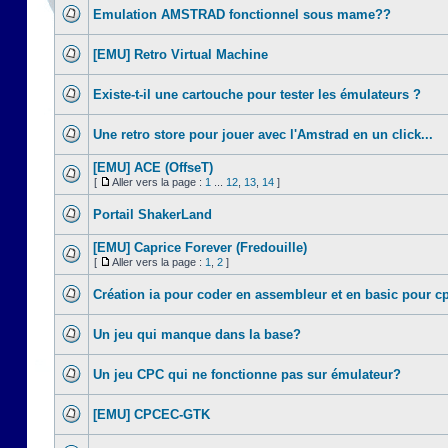
Emulation AMSTRAD fonctionnel sous mame??
[EMU] Retro Virtual Machine
Existe-t-il une cartouche pour tester les émulateurs ?
Une retro store pour jouer avec l'Amstrad en un click...
[EMU] ACE (OffseT)
[
Aller vers la page :
1
...
12
,
13
,
14
]
Portail ShakerLand
[EMU] Caprice Forever (Fredouille)
[
Aller vers la page :
1
,
2
]
Création ia pour coder en assembleur et en basic pour c
Un jeu qui manque dans la base?
Un jeu CPC qui ne fonctionne pas sur émulateur?
[EMU] CPCEC-GTK