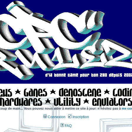
coup de main... Vous pouvez nous aider à mettre ce site à jour: n'hésitez pas à
me con
Connexion
Inscription
FAQ