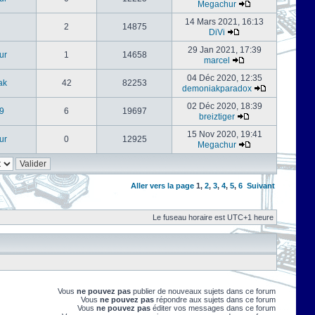
Megachur
14 Mars 2021, 16:13
2
14875
DiVi
29 Jan 2021, 17:39
ur
1
14658
marcel
04 Déc 2020, 12:35
ak
42
82253
demoniakparadox
02 Déc 2020, 18:39
9
6
19697
breiztiger
15 Nov 2020, 19:41
ur
0
12925
Megachur
Aller vers la page
1
,
2
,
3
,
4
,
5
,
6
Suivant
Le fuseau horaire est UTC+1 heure
Vous
ne pouvez pas
publier de nouveaux sujets dans ce forum
Vous
ne pouvez pas
répondre aux sujets dans ce forum
Vous
ne pouvez pas
éditer vos messages dans ce forum