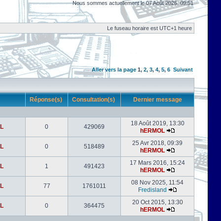
Nous sommes actuellement le 07 Août 2026, 09:51
Le fuseau horaire est UTC+1 heure
Aller vers la page
1
,
2
,
3
,
4
,
5
,
6
Suivant
r
Réponse(s)
Consultation(s)
Dernier message
18 Août 2019, 13:30
L
0
429069
hERMOL
25 Avr 2018, 09:39
L
0
518489
hERMOL
17 Mars 2016, 15:24
L
1
491423
hERMOL
08 Nov 2025, 11:54
L
77
1761011
Fredisland
20 Oct 2015, 13:30
L
0
364475
hERMOL