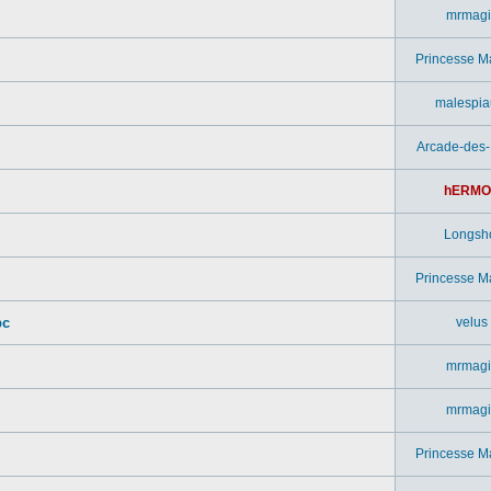
mrmagi
Princesse M
malespia
Arcade-des
hERMO
Longsh
Princesse M
pc
velus
mrmagi
mrmagi
Princesse M