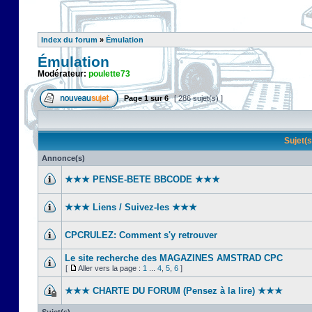
Index du forum
»
Émulation
Émulation
Modérateur:
poulette73
Page
1
sur
6
[ 286 sujet(s) ]
Sujet(
Annonce(s)
★★★ PENSE-BETE BBCODE ★★★
★★★ Liens / Suivez-les ★★★
CPCRULEZ: Comment s'y retrouver‎
Le site recherche des MAGAZINES AMSTRAD CPC
[
Aller vers la page :
1
...
4
,
5
,
6
]
★★★ CHARTE DU FORUM (Pensez à la lire) ★★★