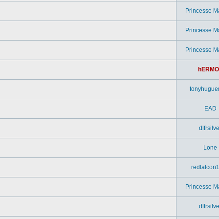
Princesse M
Princesse M
Princesse M
hERMO
tonyhugue
EAD
dlfrsilv
Lone
redfalcon
Princesse M
dlfrsilv