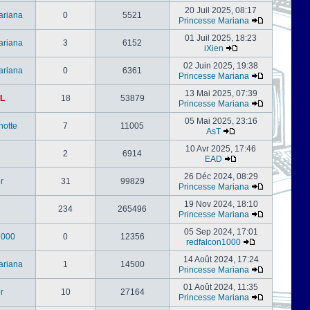
20 Juil 2025, 08:17
ariana
0
5521
Princesse Mariana
01 Juil 2025, 18:23
ariana
3
6152
iXien
02 Juin 2025, 19:38
ariana
0
6361
Princesse Mariana
13 Mai 2025, 07:39
L
18
53879
Princesse Mariana
05 Mai 2025, 23:16
notte
7
11005
AsT
10 Avr 2025, 17:46
2
6914
EAD
26 Déc 2024, 08:29
er
31
99829
Princesse Mariana
19 Nov 2024, 18:10
234
265496
Princesse Mariana
05 Sep 2024, 17:01
1000
0
12356
redfalcon1000
14 Août 2024, 17:24
ariana
1
14500
Princesse Mariana
01 Août 2024, 11:35
er
10
27164
Princesse Mariana