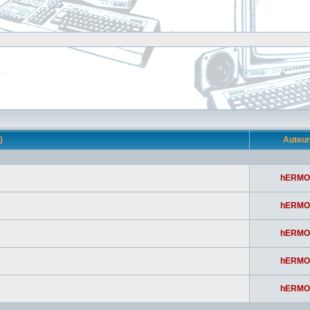
s)
Auteu
hERMO
hERMO
hERMO
hERMO
hERMO