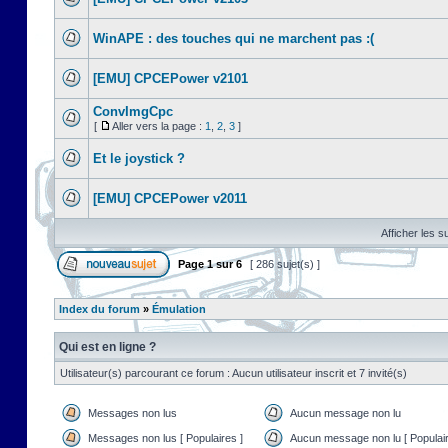
WinAPE : des touches qui ne marchent pas :(
[EMU] CPCEPower v2101
ConvImgCpc
[
Aller vers la page :
1
,
2
,
3
]
Et le joystick ?
[EMU] CPCEPower v2011
Afficher les s
Page
1
sur
6
[ 286 sujet(s) ]
Index du forum
»
Émulation
Qui est en ligne ?
Utilisateur(s) parcourant ce forum : Aucun utilisateur inscrit et 7 invité(s)
Messages non lus
Aucun message non lu
Messages non lus [ Populaires ]
Aucun message non lu [ Populair