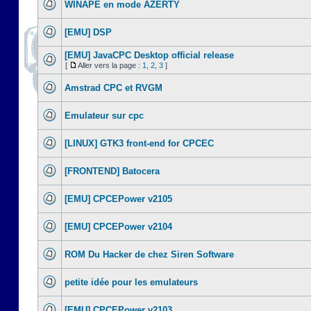
WINAPE en mode AZERTY
[EMU] DSP
[EMU] JavaCPC Desktop official release
[
Aller vers la page :
1
,
2
,
3
]
Amstrad CPC et RVGM
Emulateur sur cpc
[LINUX] GTK3 front-end for CPCEC
[FRONTEND] Batocera
[EMU] CPCEPower v2105
[EMU] CPCEPower v2104
ROM Du Hacker de chez Siren Software
petite idée pour les emulateurs
[EMU] CPCEPower v2103