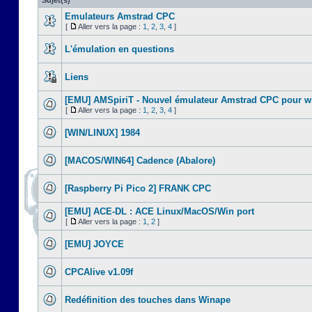
Sujet(s)
Emulateurs Amstrad CPC
[
Aller vers la page :
1
,
2
,
3
,
4
]
L'émulation en questions
Liens
[EMU] AMSpiriT - Nouvel émulateur Amstrad CPC pour 
[
Aller vers la page :
1
,
2
,
3
,
4
]
[WIN/LINUX] 1984
[MACOS/WIN64] Cadence (Abalore)
[Raspberry Pi Pico 2] FRANK CPC
[EMU] ACE-DL : ACE Linux/MacOS/Win port
[
Aller vers la page :
1
,
2
]
[EMU] JOYCE
CPCAlive v1.09f
Redéfinition des touches dans Winape