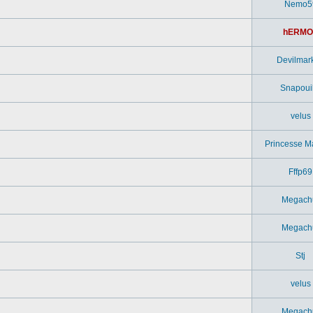
Nemo5
hERMO
Devilmar
Snapouil
velus
Princesse M
Fffp69
Megach
Megach
Stj
velus
Megach