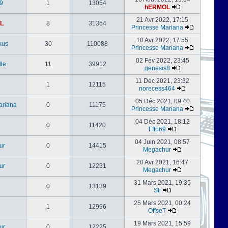
9
1
13054
hERMOL
21 Avr 2022, 17:15
L
8
31354
Princesse Mariana
10 Avr 2022, 17:55
kus
30
110088
Princesse Mariana
02 Fév 2022, 23:45
le
11
39912
genesis8
11 Déc 2021, 23:32
1
12115
norecess464
05 Déc 2021, 09:40
ariana
0
11175
Princesse Mariana
04 Déc 2021, 18:12
0
11420
Fffp69
04 Juin 2021, 08:57
ur
0
14415
Megachur
20 Avr 2021, 16:47
ur
0
12231
Megachur
31 Mars 2021, 19:35
0
13139
Stj
25 Mars 2021, 00:24
1
12996
OffseT
19 Mars 2021, 15:59
ur
0
12225