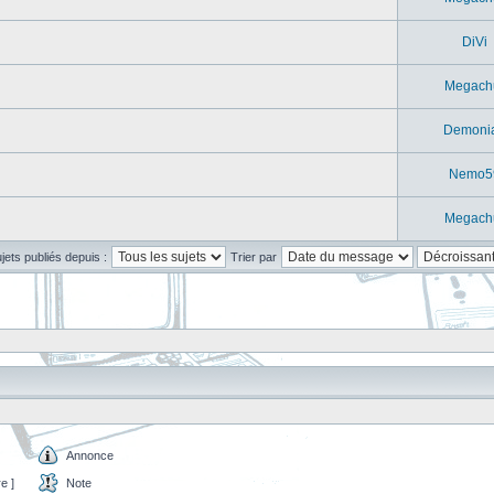
DiVi
Megach
Demoni
Nemo5
Megach
ujets publiés depuis :
Trier par
Annonce
e ]
Note