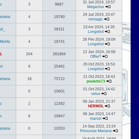
31 Juil 2024, 19:57
c
3
9897
Megachur
29 Juil 2024, 23:47
ariana
4
19780
mrmagic
23 Avr 2024, 14:35
ut_
3
28311
Longshot
26 Fév 2024, 19:09
-Monts
4
19741
Longshot
12 Jan 2024, 16:08
L
204
281894
OffseT
26 Oct 2023, 16:53
ot
9
25481
Longshot
21 Oct 2023, 18:43
ariana
18
75722
poulette73
01 Oct 2023, 14:42
0
10601
velus
08 Jan 2023, 21:37
c
2
12392
hERMOL
08 Jan 2023, 14:47
c
8
19947
marcel
14 Sep 2022, 13:24
ariana
0
10553
Princesse Mariana
16 Août 2022, 19:04