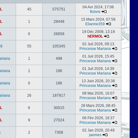
04 Avr 2024, 17:06
L
45
575751
flolore
15 Mars 2024, 07:58
L
1
28448
Elianne359
19 Déc 2008, 13:19
L
0
26658
hERMOL
02 Juil 2026, 09:13
78
55
105345
Princesse Mariana
01 Juil 2026, 15:45
ariana
1
498
Princesse Mariana
01 Juil 2026, 14:39
ariana
1
196
Princesse Mariana
13 Juin 2026, 20:38
ariana
0
186
Princesse Mariana
08 Mai 2026, 16:07
ariana
26
187917
Princesse Mariana
28 Mars 2026, 08:45
L
6
30015
Princesse Mariana
06 Fév 2026, 18:37
L
9
27024
Princesse Mariana
02 Jan 2026, 20:49
s
2
7308
jaemes