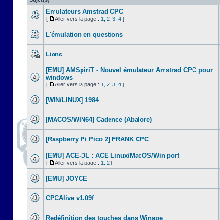
Sujet(s)
Emulateurs Amstrad CPC
[
Aller vers la page :
1
,
2
,
3
,
4
]
L'émulation en questions
Liens
[EMU] AMSpiriT - Nouvel émulateur Amstrad CPC pour
windows
[
Aller vers la page :
1
,
2
,
3
,
4
]
[WIN/LINUX] 1984
[MACOS/WIN64] Cadence (Abalore)
[Raspberry Pi Pico 2] FRANK CPC
[EMU] ACE-DL : ACE Linux/MacOS/Win port
[
Aller vers la page :
1
,
2
]
[EMU] JOYCE
CPCAlive v1.09f
Redéfinition des touches dans Winape