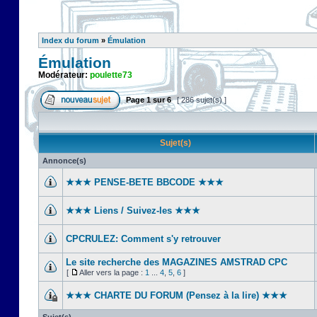
Index du forum
»
Émulation
Émulation
Modérateur:
poulette73
Page
1
sur
6
[ 286 sujet(s) ]
Sujet(s)
Annonce(s)
★★★ PENSE-BETE BBCODE ★★★
★★★ Liens / Suivez-les ★★★
CPCRULEZ: Comment s'y retrouver‎
Le site recherche des MAGAZINES AMSTRAD CPC
[
Aller vers la page :
1
...
4
,
5
,
6
]
★★★ CHARTE DU FORUM (Pensez à la lire) ★★★