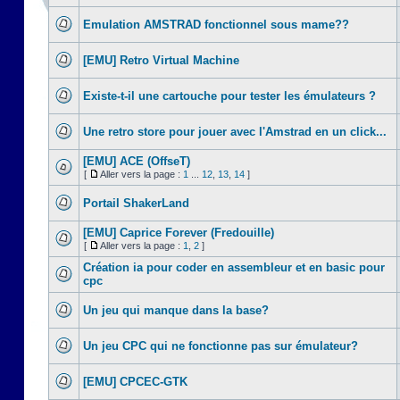
Emulation AMSTRAD fonctionnel sous mame??
[EMU] Retro Virtual Machine
Existe-t-il une cartouche pour tester les émulateurs ?
Une retro store pour jouer avec l'Amstrad en un click...
[EMU] ACE (OffseT)
[
Aller vers la page :
1
...
12
,
13
,
14
]
Portail ShakerLand
[EMU] Caprice Forever (Fredouille)
[
Aller vers la page :
1
,
2
]
Création ia pour coder en assembleur et en basic pour
cpc
Un jeu qui manque dans la base?
Un jeu CPC qui ne fonctionne pas sur émulateur?
[EMU] CPCEC-GTK