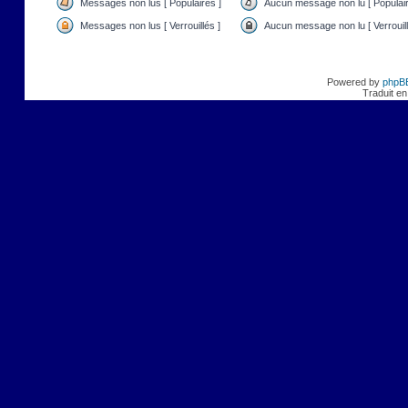
Messages non lus [ Populaires ]
Aucun message non lu [ Populair
Messages non lus [ Verrouillés ]
Aucun message non lu [ Verrouill
Powered by
phpB
Traduit en