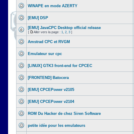
WINAPE en mode AZERTY
[EMU] DSP
[EMU] JavaCPC Desktop official release
[
Aller vers la page :
1
,
2
,
3
]
Amstrad CPC et RVGM
Emulateur sur cpc
[LINUX] GTK3 front-end for CPCEC
[FRONTEND] Batocera
[EMU] CPCEPower v2105
[EMU] CPCEPower v2104
ROM Du Hacker de chez Siren Software
petite idée pour les emulateurs