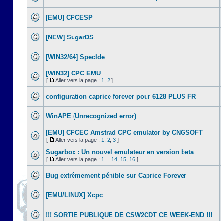
[EMU] CPCESP
[NEW] SugarDS
[WIN32/64] SpecIde
[WIN32] CPC-EMU
[
Aller vers la page :
1
,
2
]
configuration caprice forever pour 6128 PLUS FR
WinAPE (Unrecognized error)
[EMU] CPCEC Amstrad CPC emulator by CNGSOFT
[
Aller vers la page :
1
,
2
,
3
]
Sugarbox : Un nouvel emulateur en version beta
[
Aller vers la page :
1
...
14
,
15
,
16
]
Bug extrêmement pénible sur Caprice Forever
[EMU/LINUX] Xcpc
!!! SORTIE PUBLIQUE DE CSW2CDT CE WEEK-END !!!