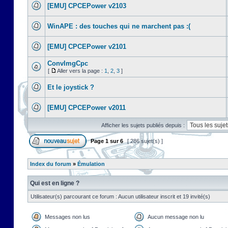
[EMU] CPCEPower v2103
WinAPE : des touches qui ne marchent pas :(
[EMU] CPCEPower v2101
ConvImgCpc
[
Aller vers la page :
1
,
2
,
3
]
Et le joystick ?
[EMU] CPCEPower v2011
Afficher les sujets publiés depuis :
Page
1
sur
6
[ 286 sujet(s) ]
Index du forum
»
Émulation
Qui est en ligne ?
Utilisateur(s) parcourant ce forum : Aucun utilisateur inscrit et 19 invité(s)
Messages non lus
Aucun message non lu