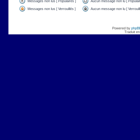
Messages non lus [ Populaires ]
Aucun message non lu [ Populair
Messages non lus [ Verrouillés ]
Aucun message non lu [ Verrouill
Powered by
phpB
Traduit en