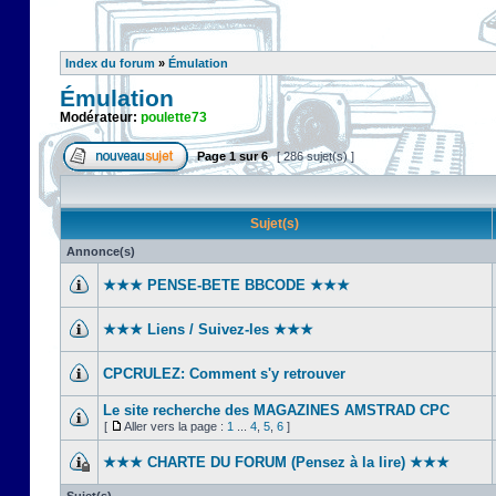
Index du forum
»
Émulation
Émulation
Modérateur:
poulette73
Page
1
sur
6
[ 286 sujet(s) ]
Sujet(s)
Annonce(s)
★★★ PENSE-BETE BBCODE ★★★
★★★ Liens / Suivez-les ★★★
CPCRULEZ: Comment s'y retrouver‎
Le site recherche des MAGAZINES AMSTRAD CPC
[
Aller vers la page :
1
...
4
,
5
,
6
]
★★★ CHARTE DU FORUM (Pensez à la lire) ★★★