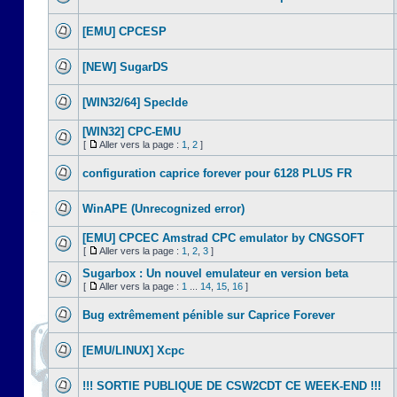
[EMU] CPCESP
[NEW] SugarDS
[WIN32/64] SpecIde
[WIN32] CPC-EMU
[
Aller vers la page :
1
,
2
]
configuration caprice forever pour 6128 PLUS FR
WinAPE (Unrecognized error)
[EMU] CPCEC Amstrad CPC emulator by CNGSOFT
[
Aller vers la page :
1
,
2
,
3
]
Sugarbox : Un nouvel emulateur en version beta
[
Aller vers la page :
1
...
14
,
15
,
16
]
Bug extrêmement pénible sur Caprice Forever
[EMU/LINUX] Xcpc
!!! SORTIE PUBLIQUE DE CSW2CDT CE WEEK-END !!!