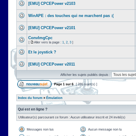
[EMU] CPCEPower v2103
WinAPE : des touches qui ne marchent pas :(
[EMU] CPCEPower v2101
ConvImgCpc
[
Aller vers la page :
1
,
2
,
3
]
Et le joystick ?
[EMU] CPCEPower v2011
Afficher les sujets publiés depuis :
Page
1
sur
6
[ 286 sujet(s) ]
Index du forum
»
Émulation
Qui est en ligne ?
Utilisateur(s) parcourant ce forum : Aucun utilisateur inscrit et 24 invité(s)
Messages non lus
Aucun message non lu