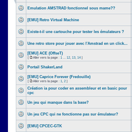
Emulation AMSTRAD fonctionnel sous mame??
[EMU] Retro Virtual Machine
Existe-t-il une cartouche pour tester les émulateurs ?
Une retro store pour jouer avec l'Amstrad en un click...
[EMU] ACE (OffseT)
[
Aller vers la page :
1
...
12
,
13
,
14
]
Portail ShakerLand
[EMU] Caprice Forever (Fredouille)
[
Aller vers la page :
1
,
2
]
Création ia pour coder en assembleur et en basic pour
cpc
Un jeu qui manque dans la base?
Un jeu CPC qui ne fonctionne pas sur émulateur?
[EMU] CPCEC-GTK