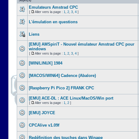
Sujet(s)
Emulateurs Amstrad CPC
[
Aller vers la page :
1
,
2
,
3
,
4
]
L'émulation en questions
Liens
[EMU] AMSpiriT - Nouvel émulateur Amstrad CPC pour
windows
[
Aller vers la page :
1
,
2
,
3
,
4
]
[WIN/LINUX] 1984
[MACOS/WIN64] Cadence (Abalore)
[Raspberry Pi Pico 2] FRANK CPC
[EMU] ACE-DL : ACE Linux/MacOS/Win port
[
Aller vers la page :
1
,
2
]
[EMU] JOYCE
CPCAlive v1.09f
Redéfinition des touches dans Winape