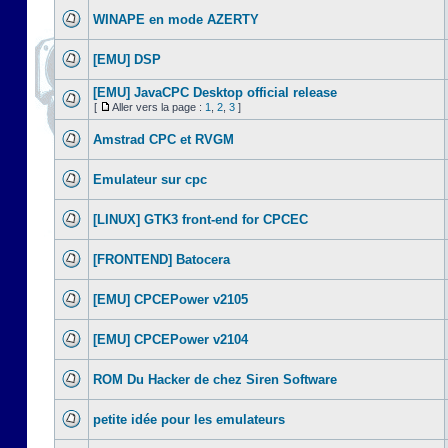
WINAPE en mode AZERTY
[EMU] DSP
[EMU] JavaCPC Desktop official release
[
Aller vers la page :
1
,
2
,
3
]
Amstrad CPC et RVGM
Emulateur sur cpc
[LINUX] GTK3 front-end for CPCEC
[FRONTEND] Batocera
[EMU] CPCEPower v2105
[EMU] CPCEPower v2104
ROM Du Hacker de chez Siren Software
petite idée pour les emulateurs