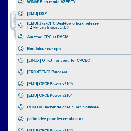
WINAPE en mode AZERTY
[EMU] DSP
[EMU] JavaCPC Desktop official release
[
Aller vers la page :
1
,
2
,
3
]
Amstrad CPC et RVGM
Emulateur sur cpc
[LINUX] GTK3 front-end for CPCEC
[FRONTEND] Batocera
[EMU] CPCEPower v2105
[EMU] CPCEPower v2104
ROM Du Hacker de chez Siren Software
petite idée pour les emulateurs
[EMU] CPCEPower v2103