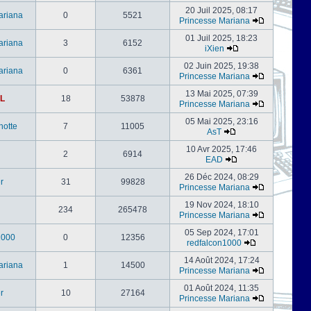
20 Juil 2025, 08:17
ariana
0
5521
Princesse Mariana
01 Juil 2025, 18:23
ariana
3
6152
iXien
02 Juin 2025, 19:38
ariana
0
6361
Princesse Mariana
13 Mai 2025, 07:39
L
18
53878
Princesse Mariana
05 Mai 2025, 23:16
notte
7
11005
AsT
10 Avr 2025, 17:46
2
6914
EAD
26 Déc 2024, 08:29
er
31
99828
Princesse Mariana
19 Nov 2024, 18:10
234
265478
Princesse Mariana
05 Sep 2024, 17:01
1000
0
12356
redfalcon1000
14 Août 2024, 17:24
ariana
1
14500
Princesse Mariana
01 Août 2024, 11:35
er
10
27164
Princesse Mariana