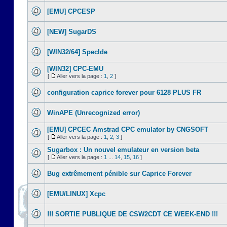
[EMU] CPCESP
[NEW] SugarDS
[WIN32/64] SpecIde
[WIN32] CPC-EMU
[
Aller vers la page :
1
,
2
]
configuration caprice forever pour 6128 PLUS FR
WinAPE (Unrecognized error)
[EMU] CPCEC Amstrad CPC emulator by CNGSOFT
[
Aller vers la page :
1
,
2
,
3
]
Sugarbox : Un nouvel emulateur en version beta
[
Aller vers la page :
1
...
14
,
15
,
16
]
Bug extrêmement pénible sur Caprice Forever
[EMU/LINUX] Xcpc
!!! SORTIE PUBLIQUE DE CSW2CDT CE WEEK-END !!!