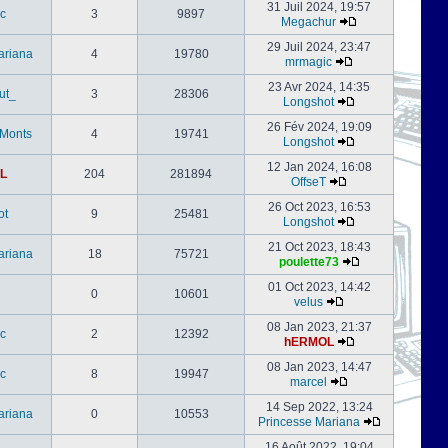
31 Juil 2024, 19:57
c
3
9897
Megachur
29 Juil 2024, 23:47
ariana
4
19780
mrmagic
23 Avr 2024, 14:35
ut_
3
28306
Longshot
26 Fév 2024, 19:09
-Monts
4
19741
Longshot
12 Jan 2024, 16:08
L
204
281894
OffseT
26 Oct 2023, 16:53
ot
9
25481
Longshot
21 Oct 2023, 18:43
ariana
18
75721
poulette73
01 Oct 2023, 14:42
0
10601
velus
08 Jan 2023, 21:37
c
2
12392
hERMOL
08 Jan 2023, 14:47
c
8
19947
marcel
14 Sep 2022, 13:24
ariana
0
10553
Princesse Mariana
16 Août 2022, 19:04