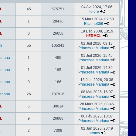
04 Avr 2024, 17:06
L
45
575751
flolore
15 Mars 2024, 07:58
L
1
28436
Elianne359
19 Déc 2008, 13:19
L
0
26658
hERMOL
02 Juil 2026, 09:13
78
55
105341
Princesse Mariana
01 Juil 2026, 15:45
ariana
1
495
Princesse Mariana
01 Juil 2026, 14:39
ariana
1
195
Princesse Mariana
13 Juin 2026, 20:38
ariana
0
186
Princesse Mariana
08 Mai 2026, 16:07
ariana
26
187916
Princesse Mariana
28 Mars 2026, 08:45
L
6
30014
Princesse Mariana
06 Fév 2026, 18:37
L
9
26888
Princesse Mariana
02 Jan 2026, 20:49
s
2
7308
jaemes