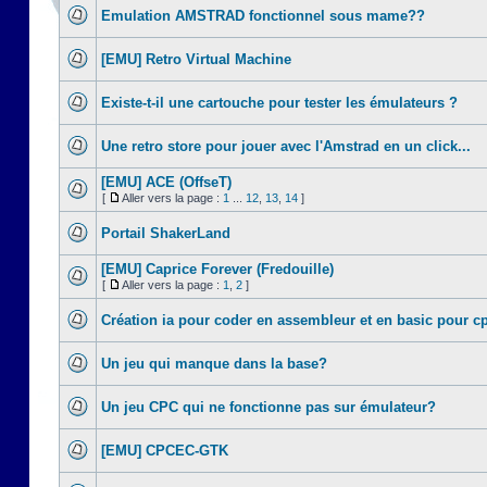
Emulation AMSTRAD fonctionnel sous mame??
[EMU] Retro Virtual Machine
Existe-t-il une cartouche pour tester les émulateurs ?
Une retro store pour jouer avec l'Amstrad en un click...
[EMU] ACE (OffseT)
[
Aller vers la page :
1
...
12
,
13
,
14
]
Portail ShakerLand
[EMU] Caprice Forever (Fredouille)
[
Aller vers la page :
1
,
2
]
Création ia pour coder en assembleur et en basic pour c
Un jeu qui manque dans la base?
Un jeu CPC qui ne fonctionne pas sur émulateur?
[EMU] CPCEC-GTK