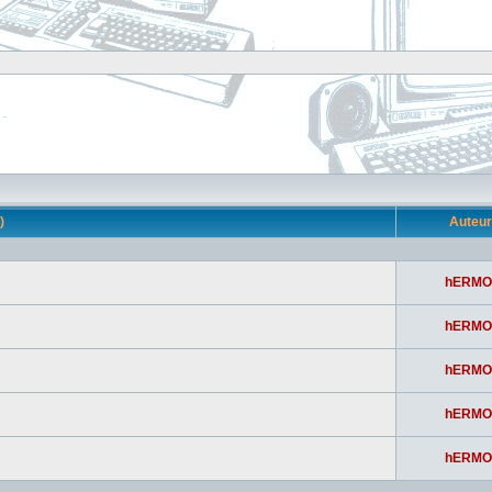
s)
Auteu
hERMO
hERMO
hERMO
hERMO
hERMO