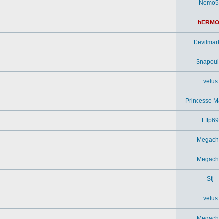
Nemo5
hERMO
Devilmar
Snapouil
velus
Princesse M
Fffp69
Megach
Megach
Stj
velus
Megach