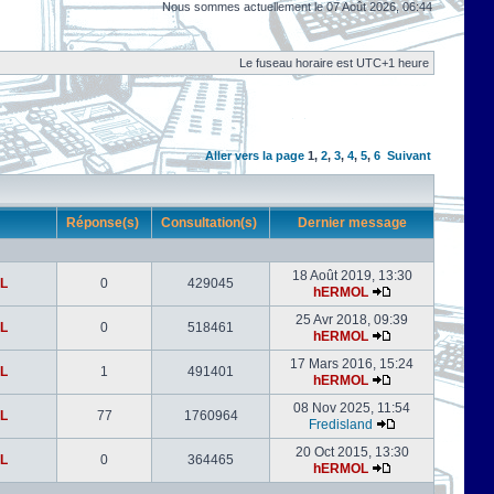
Nous sommes actuellement le 07 Août 2026, 06:44
Le fuseau horaire est UTC+1 heure
Aller vers la page
1
,
2
,
3
,
4
,
5
,
6
Suivant
r
Réponse(s)
Consultation(s)
Dernier message
18 Août 2019, 13:30
L
0
429045
hERMOL
25 Avr 2018, 09:39
L
0
518461
hERMOL
17 Mars 2016, 15:24
L
1
491401
hERMOL
08 Nov 2025, 11:54
L
77
1760964
Fredisland
20 Oct 2015, 13:30
L
0
364465
hERMOL