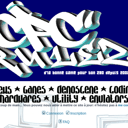
coup de main... Vous pouvez nous aider à mettre ce site à jour: n'hésitez pas à
me con
Connexion
Inscription
FAQ