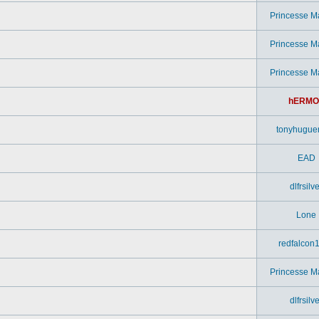
Princesse M
Princesse M
Princesse M
hERMO
tonyhugue
EAD
dlfrsilv
Lone
redfalcon
Princesse M
dlfrsilv