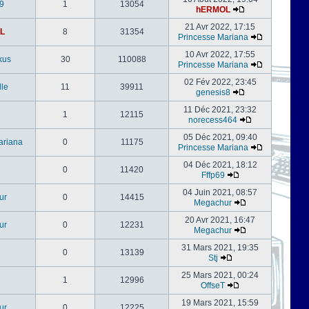
9
1
13054
hERMOL
21 Avr 2022, 17:15
L
8
31354
Princesse Mariana
10 Avr 2022, 17:55
kus
30
110088
Princesse Mariana
02 Fév 2022, 23:45
le
11
39911
genesis8
11 Déc 2021, 23:32
1
12115
norecess464
05 Déc 2021, 09:40
ariana
0
11175
Princesse Mariana
04 Déc 2021, 18:12
0
11420
Fffp69
04 Juin 2021, 08:57
ur
0
14415
Megachur
20 Avr 2021, 16:47
ur
0
12231
Megachur
31 Mars 2021, 19:35
0
13139
Stj
25 Mars 2021, 00:24
1
12996
OffseT
19 Mars 2021, 15:59
ur
0
12225