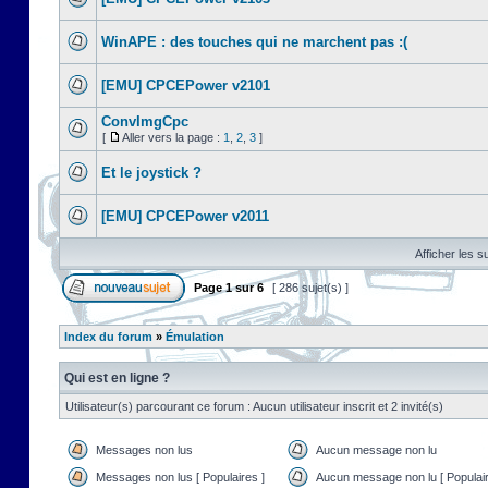
WinAPE : des touches qui ne marchent pas :(
[EMU] CPCEPower v2101
ConvImgCpc
[
Aller vers la page :
1
,
2
,
3
]
Et le joystick ?
[EMU] CPCEPower v2011
Afficher les s
Page
1
sur
6
[ 286 sujet(s) ]
Index du forum
»
Émulation
Qui est en ligne ?
Utilisateur(s) parcourant ce forum : Aucun utilisateur inscrit et 2 invité(s)
Messages non lus
Aucun message non lu
Messages non lus [ Populaires ]
Aucun message non lu [ Populair