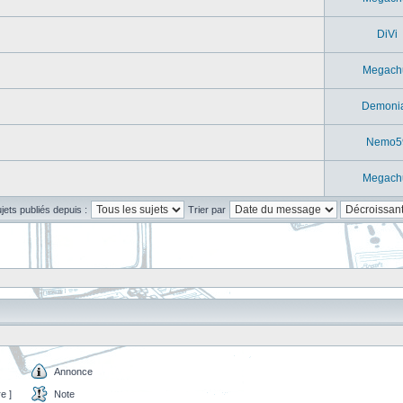
DiVi
Megach
Demoni
Nemo5
Megach
ujets publiés depuis :
Trier par
Annonce
e ]
Note