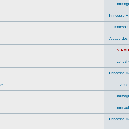
mrmagi
Princesse M
malespia
Arcade-des
hERMO
Longsh
Princesse M
pc
velus
mrmagi
mrmagi
Princesse M