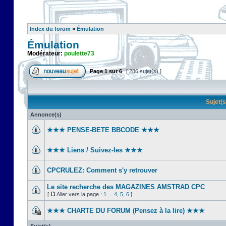
Index du forum
»
Émulation
Émulation
Modérateur:
poulette73
Page
1
sur
6
[ 286 sujet(s) ]
Sujet(
Annonce(s)
★★★ PENSE-BETE BBCODE ★★★
★★★ Liens / Suivez-les ★★★
CPCRULEZ: Comment s'y retrouver‎
Le site recherche des MAGAZINES AMSTRAD CPC
[
Aller vers la page :
1
...
4
,
5
,
6
]
★★★ CHARTE DU FORUM (Pensez à la lire) ★★★