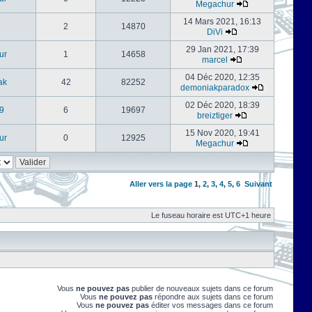
Megachur
14 Mars 2021, 16:13
2
14870
DiVi
29 Jan 2021, 17:39
ur
1
14658
marcel
04 Déc 2020, 12:35
ak
42
82252
demoniakparadox
02 Déc 2020, 18:39
9
6
19697
breiztiger
15 Nov 2020, 19:41
ur
0
12925
Megachur
Aller vers la page
1
,
2
,
3
,
4
,
5
,
6
Suivant
Le fuseau horaire est UTC+1 heure
Vous
ne pouvez pas
publier de nouveaux sujets dans ce forum
Vous
ne pouvez pas
répondre aux sujets dans ce forum
Vous
ne pouvez pas
éditer vos messages dans ce forum