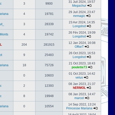
31 Juil 2024, 19:57
c
3
9900
Megachur
29 Juil 2024, 23:47
ariana
4
19781
mrmagic
23 Avr 2024, 14:35
ut_
3
28339
Longshot
26 Fév 2024, 19:09
-Monts
4
19742
Longshot
12 Jan 2024, 16:08
L
204
281915
OffseT
26 Oct 2023, 16:53
ot
9
25483
Longshot
21 Oct 2023, 18:43
ariana
18
75726
poulette73
01 Oct 2023, 14:42
0
10603
velus
08 Jan 2023, 21:37
c
2
12393
hERMOL
08 Jan 2023, 14:47
c
8
19948
marcel
14 Sep 2022, 13:24
ariana
0
10554
Princesse Mariana
16 Août 2022, 19:04