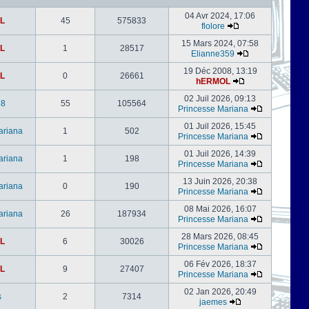
04 Avr 2024, 17:06
L
45
575833
flolore
15 Mars 2024, 07:58
L
1
28517
Elianne359
19 Déc 2008, 13:19
L
0
26661
hERMOL
02 Juil 2026, 09:13
78
55
105564
Princesse Mariana
01 Juil 2026, 15:45
ariana
1
502
Princesse Mariana
01 Juil 2026, 14:39
ariana
1
198
Princesse Mariana
13 Juin 2026, 20:38
ariana
0
190
Princesse Mariana
08 Mai 2026, 16:07
ariana
26
187934
Princesse Mariana
28 Mars 2026, 08:45
L
6
30026
Princesse Mariana
06 Fév 2026, 18:37
L
9
27407
Princesse Mariana
02 Jan 2026, 20:49
s
2
7314
jaemes