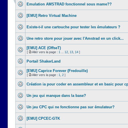
Emulation AMSTRAD fonctionnel sous mame??
[EMU] Retro Virtual Machine
Existe-t-il une cartouche pour tester les émulateurs ?
Une retro store pour jouer avec l'Amstrad en un click...
[EMU] ACE (OffseT)
[
Aller vers la page :
1
...
12
,
13
,
14
]
Portail ShakerLand
[EMU] Caprice Forever (Fredouille)
[
Aller vers la page :
1
,
2
]
Création ia pour coder en assembleur et en basic pour c
Un jeu qui manque dans la base?
Un jeu CPC qui ne fonctionne pas sur émulateur?
[EMU] CPCEC-GTK