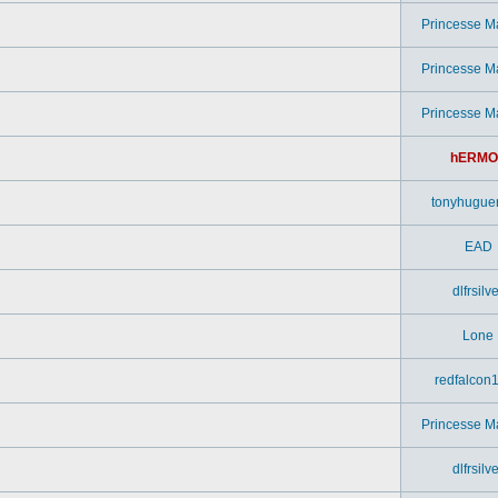
Princesse M
Princesse M
Princesse M
hERMO
tonyhugue
EAD
dlfrsilv
Lone
redfalcon
Princesse M
dlfrsilv