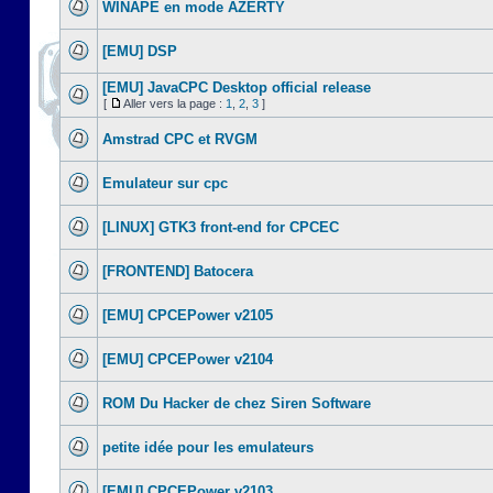
WINAPE en mode AZERTY
[EMU] DSP
[EMU] JavaCPC Desktop official release
[
Aller vers la page :
1
,
2
,
3
]
Amstrad CPC et RVGM
Emulateur sur cpc
[LINUX] GTK3 front-end for CPCEC
[FRONTEND] Batocera
[EMU] CPCEPower v2105
[EMU] CPCEPower v2104
ROM Du Hacker de chez Siren Software
petite idée pour les emulateurs
[EMU] CPCEPower v2103