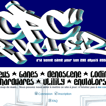
coup de main... Vous pouvez nous aider à mettre ce site à jour: n'hésitez pas à
me con
Connexion
Inscription
FAQ