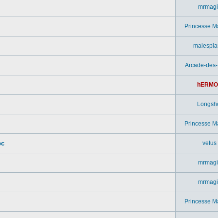
mrmagi
Princesse M
malespia
Arcade-des
hERMO
Longsh
Princesse M
pc
velus
mrmagi
mrmagi
Princesse M