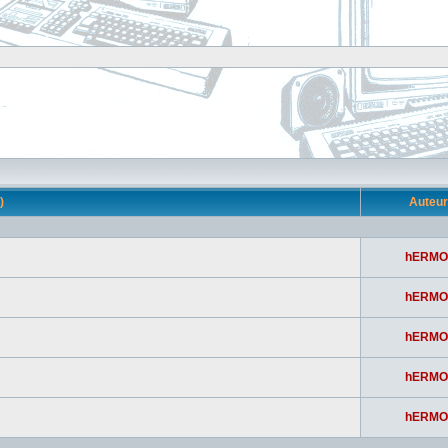
s)
Auteu
hERMO
hERMO
hERMO
hERMO
hERMO