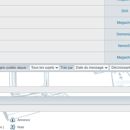
DiVi
Megach
Demoni
Nemo5
Megach
ujets publiés depuis :
Trier par
Annonce
e ]
Note