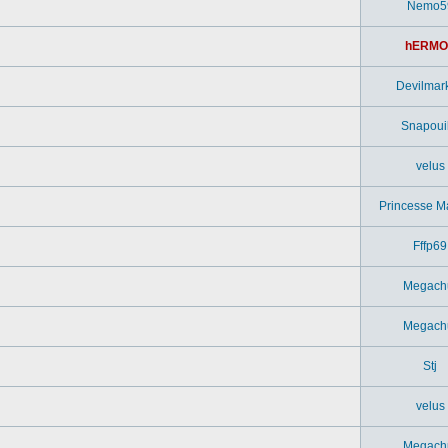
Nemo5
hERMO
Devilmar
Snapouil
velus
Princesse M
Fffp69
Megach
Megach
Stj
velus
Megach