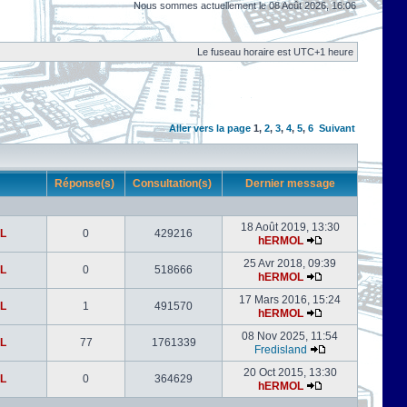
Nous sommes actuellement le 08 Août 2026, 16:06
Le fuseau horaire est UTC+1 heure
Aller vers la page
1
,
2
,
3
,
4
,
5
,
6
Suivant
r
Réponse(s)
Consultation(s)
Dernier message
18 Août 2019, 13:30
L
0
429216
hERMOL
25 Avr 2018, 09:39
L
0
518666
hERMOL
17 Mars 2016, 15:24
L
1
491570
hERMOL
08 Nov 2025, 11:54
L
77
1761339
Fredisland
20 Oct 2015, 13:30
L
0
364629
hERMOL