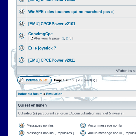
WinAPE : des touches qui ne marchent pas :(
[EMU] CPCEPower v2101
ConvImgCpc
[
Aller vers la page :
1
,
2
,
3
]
Et le joystick ?
[EMU] CPCEPower v2011
Afficher les s
Page
1
sur
6
[ 286 sujet(s) ]
Index du forum
»
Émulation
Qui est en ligne ?
Utilisateur(s) parcourant ce forum : Aucun utilisateur inscrit et 5 invité(s)
Messages non lus
Aucun message non lu
Messages non lus [ Populaires ]
Aucun message non lu [ Populair