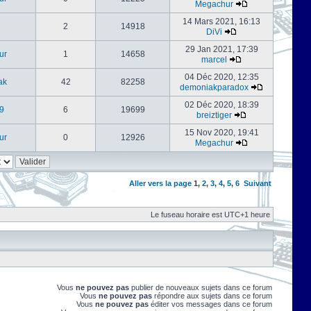
Megachur
14 Mars 2021, 16:13
2
14918
DiVi
29 Jan 2021, 17:39
ur
1
14658
marcel
04 Déc 2020, 12:35
ak
42
82258
demoniakparadox
02 Déc 2020, 18:39
9
6
19699
breiztiger
15 Nov 2020, 19:41
ur
0
12926
Megachur
Aller vers la page
1
,
2
,
3
,
4
,
5
,
6
Suivant
Le fuseau horaire est UTC+1 heure
Vous
ne pouvez pas
publier de nouveaux sujets dans ce forum
Vous
ne pouvez pas
répondre aux sujets dans ce forum
Vous
ne pouvez pas
éditer vos messages dans ce forum