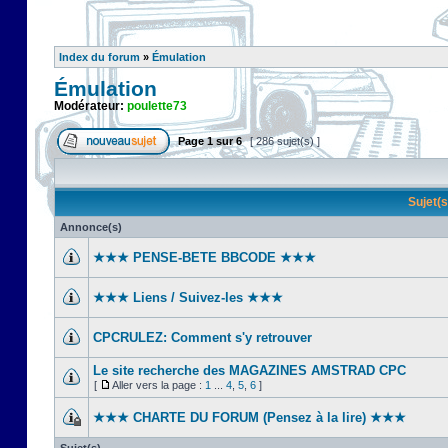
Index du forum
»
Émulation
Émulation
Modérateur:
poulette73
Page
1
sur
6
[ 286 sujet(s) ]
Sujet(
Annonce(s)
★★★ PENSE-BETE BBCODE ★★★
★★★ Liens / Suivez-les ★★★
CPCRULEZ: Comment s'y retrouver‎
Le site recherche des MAGAZINES AMSTRAD CPC
[
Aller vers la page :
1
...
4
,
5
,
6
]
★★★ CHARTE DU FORUM (Pensez à la lire) ★★★