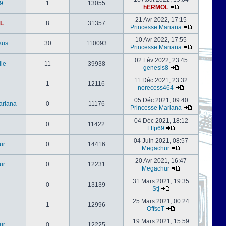
9
1
13055
hERMOL
21 Avr 2022, 17:15
L
8
31357
Princesse Mariana
10 Avr 2022, 17:55
kus
30
110093
Princesse Mariana
02 Fév 2022, 23:45
le
11
39938
genesis8
11 Déc 2021, 23:32
1
12116
norecess464
05 Déc 2021, 09:40
ariana
0
11176
Princesse Mariana
04 Déc 2021, 18:12
0
11422
Fffp69
04 Juin 2021, 08:57
ur
0
14416
Megachur
20 Avr 2021, 16:47
ur
0
12231
Megachur
31 Mars 2021, 19:35
0
13139
Stj
25 Mars 2021, 00:24
1
12996
OffseT
19 Mars 2021, 15:59
ur
0
12225