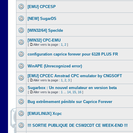
[EMU] CPCESP
[NEW] SugarDS
[WIN32/64] SpecIde
[WIN32] CPC-EMU
[
Aller vers la page :
1
,
2
]
configuration caprice forever pour 6128 PLUS FR
WinAPE (Unrecognized error)
[EMU] CPCEC Amstrad CPC emulator by CNGSOFT
[
Aller vers la page :
1
,
2
,
3
]
Sugarbox : Un nouvel emulateur en version beta
[
Aller vers la page :
1
...
14
,
15
,
16
]
Bug extrêmement pénible sur Caprice Forever
[EMU/LINUX] Xcpc
!!! SORTIE PUBLIQUE DE CSW2CDT CE WEEK-END !!!