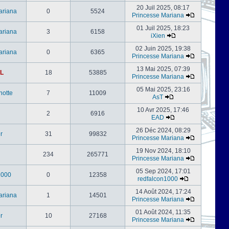
20 Juil 2025, 08:17
ariana
0
5524
Princesse Mariana
01 Juil 2025, 18:23
ariana
3
6158
iXien
02 Juin 2025, 19:38
ariana
0
6365
Princesse Mariana
13 Mai 2025, 07:39
L
18
53885
Princesse Mariana
05 Mai 2025, 23:16
notte
7
11009
AsT
10 Avr 2025, 17:46
2
6916
EAD
26 Déc 2024, 08:29
er
31
99832
Princesse Mariana
19 Nov 2024, 18:10
234
265771
Princesse Mariana
05 Sep 2024, 17:01
1000
0
12358
redfalcon1000
14 Août 2024, 17:24
ariana
1
14501
Princesse Mariana
01 Août 2024, 11:35
er
10
27168
Princesse Mariana