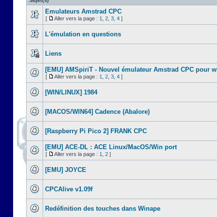
Sujet(s)
Emulateurs Amstrad CPC
[
Aller vers la page :
1
,
2
,
3
,
4
]
L'émulation en questions
Liens
[EMU] AMSpiriT - Nouvel émulateur Amstrad CPC pour 
[
Aller vers la page :
1
,
2
,
3
,
4
]
[WIN/LINUX] 1984
[MACOS/WIN64] Cadence (Abalore)
[Raspberry Pi Pico 2] FRANK CPC
[EMU] ACE-DL : ACE Linux/MacOS/Win port
[
Aller vers la page :
1
,
2
]
[EMU] JOYCE
CPCAlive v1.09f
Redéfinition des touches dans Winape