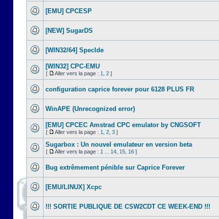
[EMU] CPCESP
[NEW] SugarDS
[WIN32/64] SpecIde
[WIN32] CPC-EMU
[
Aller vers la page :
1
,
2
]
configuration caprice forever pour 6128 PLUS FR
WinAPE (Unrecognized error)
[EMU] CPCEC Amstrad CPC emulator by CNGSOFT
[
Aller vers la page :
1
,
2
,
3
]
Sugarbox : Un nouvel emulateur en version beta
[
Aller vers la page :
1
...
14
,
15
,
16
]
Bug extrêmement pénible sur Caprice Forever
[EMU/LINUX] Xcpc
!!! SORTIE PUBLIQUE DE CSW2CDT CE WEEK-END !!!