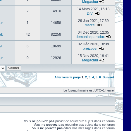
Megachur
14 Mars 2021, 16:13
2
14910
DiVi
29 Jan 2021, 17:39
ur
1
14658
marcel
04 Déc 2020, 12:35
ak
42
82258
demoniakparadox
02 Déc 2020, 18:39
9
6
19699
breiztiger
15 Nov 2020, 19:41
ur
0
12926
Megachur
Aller vers la page
1
,
2
,
3
,
4
,
5
,
6
Suivant
Le fuseau horaire est UTC+1 heure
Vous
ne pouvez pas
publier de nouveaux sujets dans ce forum
Vous
ne pouvez pas
répondre aux sujets dans ce forum
Vous
ne pouvez pas
éditer vos messages dans ce forum