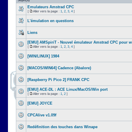
Sujet(s)
Emulateurs Amstrad CPC
[
Aller vers la page :
1
,
2
,
3
,
4
]
L'émulation en questions
Liens
[EMU] AMSpiriT - Nouvel émulateur Amstrad CPC pour 
[
Aller vers la page :
1
,
2
,
3
,
4
]
[WIN/LINUX] 1984
[MACOS/WIN64] Cadence (Abalore)
[Raspberry Pi Pico 2] FRANK CPC
[EMU] ACE-DL : ACE Linux/MacOS/Win port
[
Aller vers la page :
1
,
2
]
[EMU] JOYCE
CPCAlive v1.09f
Redéfinition des touches dans Winape