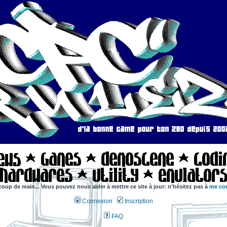
coup de main... Vous pouvez nous aider à mettre ce site à jour: n'hésitez pas à
me con
Connexion
Inscription
FAQ