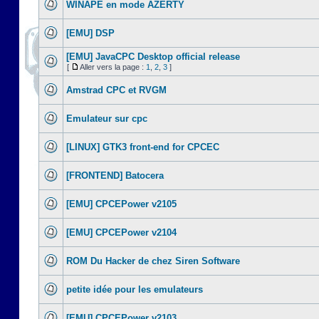
WINAPE en mode AZERTY
[EMU] DSP
[EMU] JavaCPC Desktop official release
[
Aller vers la page :
1
,
2
,
3
]
Amstrad CPC et RVGM
Emulateur sur cpc
[LINUX] GTK3 front-end for CPCEC
[FRONTEND] Batocera
[EMU] CPCEPower v2105
[EMU] CPCEPower v2104
ROM Du Hacker de chez Siren Software
petite idée pour les emulateurs
[EMU] CPCEPower v2103