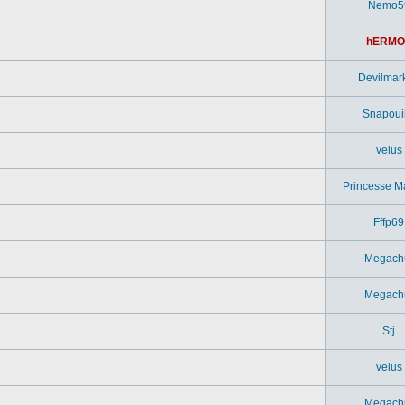
Nemo5
hERMO
Devilmar
Snapouil
velus
Princesse M
Fffp69
Megach
Megach
Stj
velus
Megach