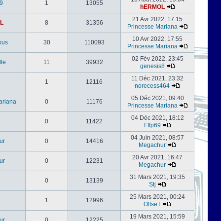
9
1
13055
hERMOL
21 Avr 2022, 17:15
L
8
31356
Princesse Mariana
10 Avr 2022, 17:55
kus
30
110093
Princesse Mariana
02 Fév 2022, 23:45
le
11
39932
genesis8
11 Déc 2021, 23:32
1
12116
norecess464
05 Déc 2021, 09:40
ariana
0
11176
Princesse Mariana
04 Déc 2021, 18:12
0
11422
Fffp69
04 Juin 2021, 08:57
ur
0
14416
Megachur
20 Avr 2021, 16:47
ur
0
12231
Megachur
31 Mars 2021, 19:35
0
13139
Stj
25 Mars 2021, 00:24
1
12996
OffseT
19 Mars 2021, 15:59
ur
0
12225