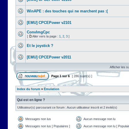
WinAPE : des touches qui ne marchent pas :(
[EMU] CPCEPower v2101
ConvImgCpc
[
Aller vers la page :
1
,
2
,
3
]
Et le joystick ?
[EMU] CPCEPower v2011
Afficher les s
Page
1
sur
6
[ 286 sujet(s) ]
Index du forum
»
Émulation
Qui est en ligne ?
Utilisateur(s) parcourant ce forum : Aucun utilisateur inscrit et 2 invité(s)
Messages non lus
Aucun message non lu
Messages non lus [ Populaires ]
Aucun message non lu [ Populair