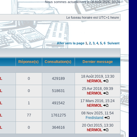
Nous sommes actuellement le 08 Août 2026, 10:24
Le fuseau horaire est UTC+1 heure
Aller vers la page
1
,
2
,
3
,
4
,
5
,
6
Suivant
r
Réponse(s)
Consultation(s)
Dernier message
18 Août 2019, 13:30
L
0
429189
hERMOL
25 Avr 2018, 09:39
L
0
518631
hERMOL
17 Mars 2016, 15:24
L
1
491542
hERMOL
08 Nov 2025, 11:54
L
77
1761275
Fredisland
20 Oct 2015, 13:30
L
0
364616
hERMOL