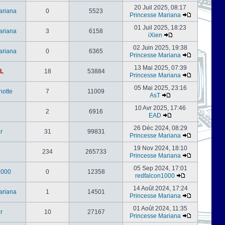
20 Juil 2025, 08:17
ariana
0
5523
Princesse Mariana
01 Juil 2025, 18:23
ariana
3
6158
iXien
02 Juin 2025, 19:38
ariana
0
6365
Princesse Mariana
13 Mai 2025, 07:39
L
18
53884
Princesse Mariana
05 Mai 2025, 23:16
notte
7
11009
AsT
10 Avr 2025, 17:46
2
6916
EAD
26 Déc 2024, 08:29
er
31
99831
Princesse Mariana
19 Nov 2024, 18:10
234
265733
Princesse Mariana
05 Sep 2024, 17:01
1000
0
12358
redfalcon1000
14 Août 2024, 17:24
ariana
1
14501
Princesse Mariana
01 Août 2024, 11:35
er
10
27167
Princesse Mariana