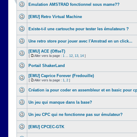
Emulation AMSTRAD fonctionnel sous mame??
[EMU] Retro Virtual Machine
Existe-t-il une cartouche pour tester les émulateurs ?
Une retro store pour jouer avec l'Amstrad en un click...
[EMU] ACE (OffseT)
[
Aller vers la page :
1
...
12
,
13
,
14
]
Portail ShakerLand
[EMU] Caprice Forever (Fredouille)
[
Aller vers la page :
1
,
2
]
Création ia pour coder en assembleur et en basic pour c
Un jeu qui manque dans la base?
Un jeu CPC qui ne fonctionne pas sur émulateur?
[EMU] CPCEC-GTK