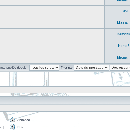
DiVi
Megach
Demoni
Nemo5
Megach
ujets publiés depuis :
Trier par
Annonce
e ]
Note