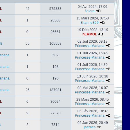
04 Avr 2024, 17:06
L
45
575833
flolore
15 Mars 2024, 07:58
L
1
28508
Elianne359
19 Déc 2008, 13:19
L
0
26661
hERMOL
02 Juil 2026, 09:13
78
55
105558
Princesse Mariana
01 Juil 2026, 15:45
ariana
1
502
Princesse Mariana
01 Juil 2026, 14:39
ariana
1
198
Princesse Mariana
13 Juin 2026, 20:38
ariana
0
190
Princesse Mariana
08 Mai 2026, 16:07
ariana
26
187931
Princesse Mariana
28 Mars 2026, 08:45
L
6
30024
Princesse Mariana
06 Fév 2026, 18:37
L
9
27370
Princesse Mariana
02 Jan 2026, 20:49
s
2
7314
jaemes