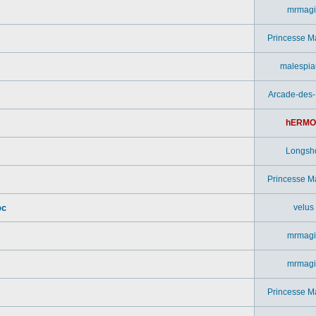
mrmagi
Princesse M
malespia
Arcade-des
hERMO
Longsh
Princesse M
pc
velus
mrmagi
mrmagi
Princesse M