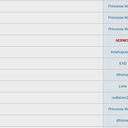
Princesse M
Princesse M
Princesse M
hERMO
tonyhugue
EAD
dlfrsilv
Lone
redfalcon
Princesse M
dlfrsilv