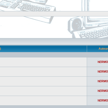
s)
Auteu
hERMO
hERMO
hERMO
hERMO
hERMO