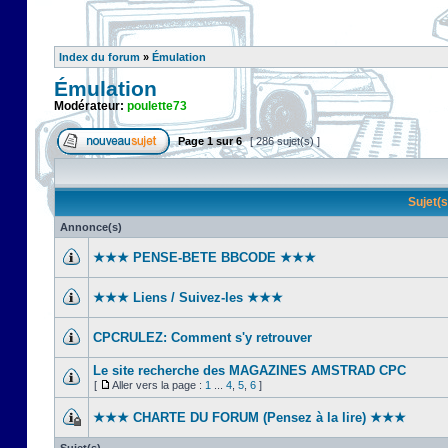
Index du forum
»
Émulation
Émulation
Modérateur:
poulette73
Page
1
sur
6
[ 286 sujet(s) ]
Sujet(
Annonce(s)
★★★ PENSE-BETE BBCODE ★★★
★★★ Liens / Suivez-les ★★★
CPCRULEZ: Comment s'y retrouver‎
Le site recherche des MAGAZINES AMSTRAD CPC
[
Aller vers la page :
1
...
4
,
5
,
6
]
★★★ CHARTE DU FORUM (Pensez à la lire) ★★★