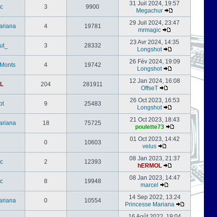
31 Juil 2024, 19:57
c
3
9900
Megachur
29 Juil 2024, 23:47
ariana
4
19781
mrmagic
23 Avr 2024, 14:35
ut_
3
28332
Longshot
26 Fév 2024, 19:09
-Monts
4
19742
Longshot
12 Jan 2024, 16:08
L
204
281911
OffseT
26 Oct 2023, 16:53
ot
9
25483
Longshot
21 Oct 2023, 18:43
ariana
18
75725
poulette73
01 Oct 2023, 14:42
0
10603
velus
08 Jan 2023, 21:37
c
2
12393
hERMOL
08 Jan 2023, 14:47
c
8
19948
marcel
14 Sep 2022, 13:24
ariana
0
10554
Princesse Mariana
16 Août 2022, 19:04