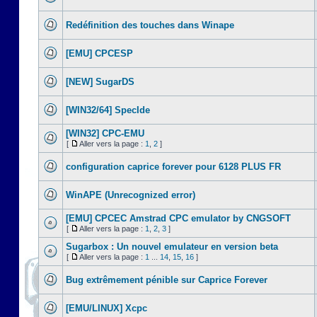
Redéfinition des touches dans Winape
[EMU] CPCESP
[NEW] SugarDS
[WIN32/64] SpecIde
[WIN32] CPC-EMU
[
Aller vers la page :
1
,
2
]
configuration caprice forever pour 6128 PLUS FR
WinAPE (Unrecognized error)
[EMU] CPCEC Amstrad CPC emulator by CNGSOFT
[
Aller vers la page :
1
,
2
,
3
]
Sugarbox : Un nouvel emulateur en version beta
[
Aller vers la page :
1
...
14
,
15
,
16
]
Bug extrêmement pénible sur Caprice Forever
[EMU/LINUX] Xcpc