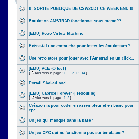
!!! SORTIE PUBLIQUE DE CSW2CDT CE WEEK-END !!!
Emulation AMSTRAD fonctionnel sous mame??
[EMU] Retro Virtual Machine
Existe-t-il une cartouche pour tester les émulateurs ?
Une retro store pour jouer avec l'Amstrad en un click...
[EMU] ACE (OffseT)
[
Aller vers la page :
1
...
12
,
13
,
14
]
Portail ShakerLand
[EMU] Caprice Forever (Fredouille)
[
Aller vers la page :
1
,
2
]
Création ia pour coder en assembleur et en basic pour
cpc
Un jeu qui manque dans la base?
Un jeu CPC qui ne fonctionne pas sur émulateur?