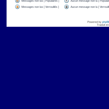
Messages non lus [ Populaires ]
Aucun message non lu [ Populair
Messages non lus [ Verrouillés ]
Aucun message non lu [ Verrouill
Powered by
phpB
Traduit en