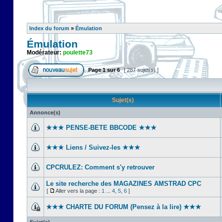
Index du forum
»
Émulation
Émulation
Modérateur:
poulette73
Page
1
sur
6
[ 287 sujet(s) ]
Sujet(s)
Annonce(s)
★★★ PENSE-BETE BBCODE ★★★
★★★ Liens / Suivez-les ★★★
CPCRULEZ: Comment s'y retrouver‎
Le site recherche des MAGAZINES AMSTRAD CPC
[
Aller vers la page :
1
...
4
,
5
,
6
]
★★★ CHARTE DU FORUM (Pensez à la lire) ★★★