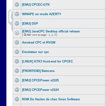
[EMU] CPCEC-GTK
WINAPE en mode AZERTY
[EMU] DSP
[EMU] JavaCPC Desktop official release
[
Aller vers la page :
1
,
2
,
3
]
Amstrad CPC et RVGM
Emulateur sur cpc
[LINUX] GTK3 front-end for CPCEC
[FRONTEND] Batocera
[EMU] CPCEPower v2105
[EMU] CPCEPower v2104
ROM Du Hacker de chez Siren Software