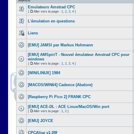
Sujet(s)
Emulateurs Amstrad CPC
[
Aller vers la page :
1
,
2
,
3
,
4
]
L'émulation en questions
Liens
[EMU] JAMSI par Markus Hohmann
[EMU] AMSpiriT - Nouvel émulateur Amstrad CPC pour
windows
[
Aller vers la page :
1
,
2
,
3
,
4
]
[WIN/LINUX] 1984
[MACOS/WIN64] Cadence (Abalore)
[Raspberry Pi Pico 2] FRANK CPC
[EMU] ACE-DL : ACE Linux/MacOS/Win port
[
Aller vers la page :
1
,
2
]
[EMU] JOYCE
CPCAlive v1.09f