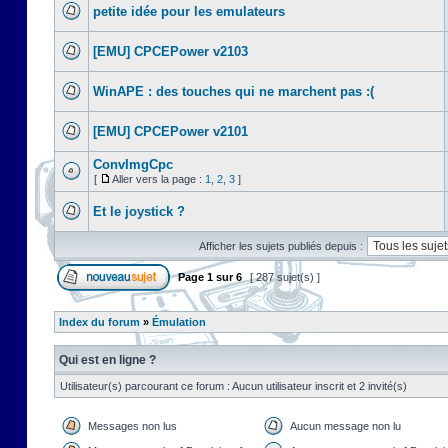
petite idée pour les emulateurs
[EMU] CPCEPower v2103
WinAPE : des touches qui ne marchent pas :(
[EMU] CPCEPower v2101
ConvImgCpc
[
Aller vers la page :
1
,
2
,
3
]
Et le joystick ?
Afficher les sujets publiés depuis :
Page
1
sur
6
[ 287 sujet(s) ]
Index du forum
»
Émulation
Qui est en ligne ?
Utilisateur(s) parcourant ce forum : Aucun utilisateur inscrit et 2 invité(s)
Messages non lus
Aucun message non lu