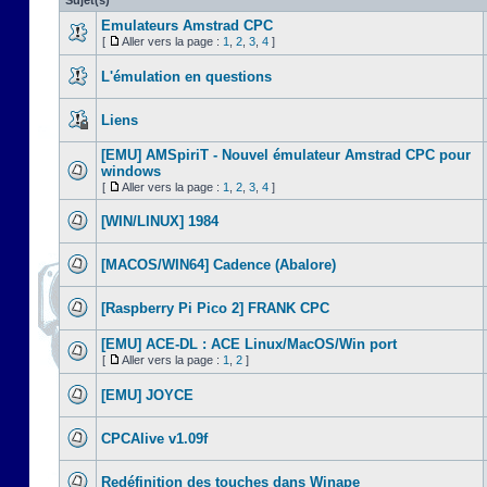
Sujet(s)
Emulateurs Amstrad CPC
[
Aller vers la page :
1
,
2
,
3
,
4
]
L'émulation en questions
Liens
[EMU] AMSpiriT - Nouvel émulateur Amstrad CPC pour
windows
[
Aller vers la page :
1
,
2
,
3
,
4
]
[WIN/LINUX] 1984
[MACOS/WIN64] Cadence (Abalore)
[Raspberry Pi Pico 2] FRANK CPC
[EMU] ACE-DL : ACE Linux/MacOS/Win port
[
Aller vers la page :
1
,
2
]
[EMU] JOYCE
CPCAlive v1.09f
Redéfinition des touches dans Winape