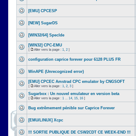
[EMU] CPCESP
[NEW] SugarDS
[WIN32/64] SpecIde
[WIN32] CPC-EMU
[
Aller vers la page :
1
,
2
]
configuration caprice forever pour 6128 PLUS FR
WinAPE (Unrecognized error)
[EMU] CPCEC Amstrad CPC emulator by CNGSOFT
[
Aller vers la page :
1
,
2
,
3
]
Sugarbox : Un nouvel emulateur en version beta
[
Aller vers la page :
1
...
14
,
15
,
16
]
Bug extrêmement pénible sur Caprice Forever
[EMU/LINUX] Xcpc
!!! SORTIE PUBLIQUE DE CSW2CDT CE WEEK-END !!!