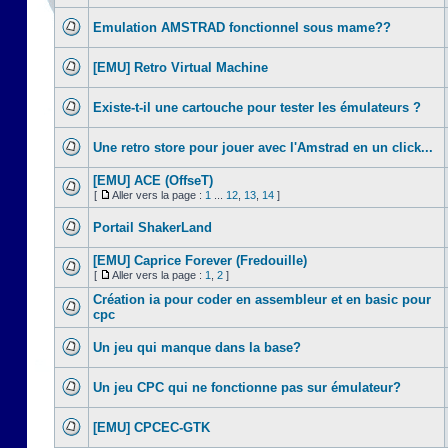
Emulation AMSTRAD fonctionnel sous mame??
[EMU] Retro Virtual Machine
Existe-t-il une cartouche pour tester les émulateurs ?
Une retro store pour jouer avec l'Amstrad en un click...
[EMU] ACE (OffseT)
[
Aller vers la page :
1
...
12
,
13
,
14
]
Portail ShakerLand
[EMU] Caprice Forever (Fredouille)
[
Aller vers la page :
1
,
2
]
Création ia pour coder en assembleur et en basic pour
cpc
Un jeu qui manque dans la base?
Un jeu CPC qui ne fonctionne pas sur émulateur?
[EMU] CPCEC-GTK