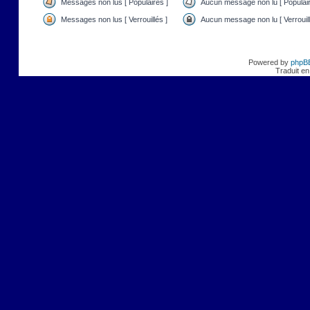
Messages non lus [ Populaires ]
Aucun message non lu [ Populair
Messages non lus [ Verrouillés ]
Aucun message non lu [ Verrouill
Powered by
phpB
Traduit en