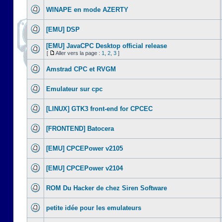
WINAPE en mode AZERTY
[EMU] DSP
[EMU] JavaCPC Desktop official release
[
Aller vers la page :
1
,
2
,
3
]
Amstrad CPC et RVGM
Emulateur sur cpc
[LINUX] GTK3 front-end for CPCEC
[FRONTEND] Batocera
[EMU] CPCEPower v2105
[EMU] CPCEPower v2104
ROM Du Hacker de chez Siren Software
petite idée pour les emulateurs