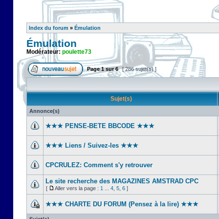
Index du forum
»
Émulation
Émulation
Modérateur:
poulette73
Page
1
sur
6
[ 286 sujet(s) ]
Sujet(s)
Annonce(s)
★★★ PENSE-BETE BBCODE ★★★
★★★ Liens / Suivez-les ★★★
CPCRULEZ: Comment s'y retrouver‎
Le site recherche des MAGAZINES AMSTRAD CPC
[
Aller vers la page :
1
...
4
,
5
,
6
]
★★★ CHARTE DU FORUM (Pensez à la lire) ★★★