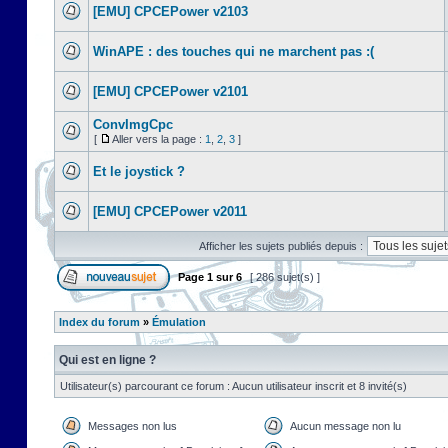
[EMU] CPCEPower v2103
WinAPE : des touches qui ne marchent pas :(
[EMU] CPCEPower v2101
ConvImgCpc
[
Aller vers la page :
1
,
2
,
3
]
Et le joystick ?
[EMU] CPCEPower v2011
Afficher les sujets publiés depuis :
Page
1
sur
6
[ 286 sujet(s) ]
Index du forum
»
Émulation
Qui est en ligne ?
Utilisateur(s) parcourant ce forum : Aucun utilisateur inscrit et 8 invité(s)
Messages non lus
Aucun message non lu