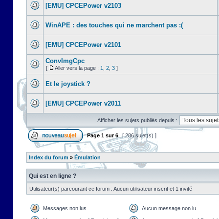
[EMU] CPCEPower v2103
WinAPE : des touches qui ne marchent pas :(
[EMU] CPCEPower v2101
ConvImgCpc
[
Aller vers la page :
1
,
2
,
3
]
Et le joystick ?
[EMU] CPCEPower v2011
Afficher les sujets publiés depuis :
Page
1
sur
6
[ 286 sujet(s) ]
Index du forum
»
Émulation
Qui est en ligne ?
Utilisateur(s) parcourant ce forum : Aucun utilisateur inscrit et 1 invité
Messages non lus
Aucun message non lu