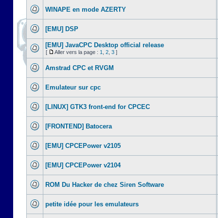
WINAPE en mode AZERTY
[EMU] DSP
[EMU] JavaCPC Desktop official release
[
Aller vers la page :
1
,
2
,
3
]
Amstrad CPC et RVGM
Emulateur sur cpc
[LINUX] GTK3 front-end for CPCEC
[FRONTEND] Batocera
[EMU] CPCEPower v2105
[EMU] CPCEPower v2104
ROM Du Hacker de chez Siren Software
petite idée pour les emulateurs