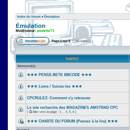
Index du forum
»
Émulation
Émulation
Modérateur:
poulette73
Page
1
sur
6
[ 286 sujet(s) ]
Sujet(s)
Annonce(s)
★★★ PENSE-BETE BBCODE ★★★
★★★ Liens / Suivez-les ★★★
CPCRULEZ: Comment s'y retrouver‎
Le site recherche des MAGAZINES AMSTRAD CPC
[
Aller vers la page :
1
...
4
,
5
,
6
]
★★★ CHARTE DU FORUM (Pensez à la lire) ★★★