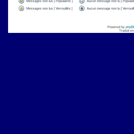
Messages non lus [ Populaires ]
Aucun message non lu [ Populair
Messages non lus [ Verrouillés ]
Aucun message non lu [ Verrouill
Powered by
phpB
Traduit en