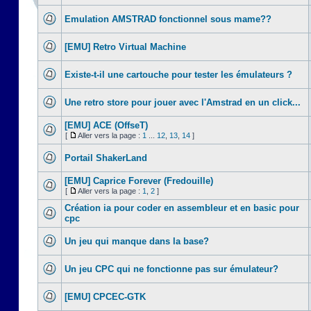
Emulation AMSTRAD fonctionnel sous mame??
[EMU] Retro Virtual Machine
Existe-t-il une cartouche pour tester les émulateurs ?
Une retro store pour jouer avec l'Amstrad en un click...
[EMU] ACE (OffseT)
[
Aller vers la page :
1
...
12
,
13
,
14
]
Portail ShakerLand
[EMU] Caprice Forever (Fredouille)
[
Aller vers la page :
1
,
2
]
Création ia pour coder en assembleur et en basic pour
cpc
Un jeu qui manque dans la base?
Un jeu CPC qui ne fonctionne pas sur émulateur?
[EMU] CPCEC-GTK