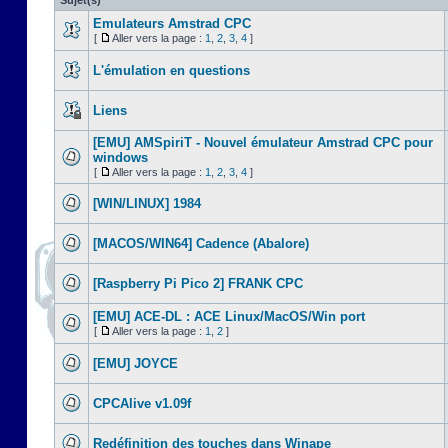
Sujet(s)
Emulateurs Amstrad CPC
[
Aller vers la page :
1
,
2
,
3
,
4
]
L'émulation en questions
Liens
[EMU] AMSpiriT - Nouvel émulateur Amstrad CPC pour
windows
[
Aller vers la page :
1
,
2
,
3
,
4
]
[WIN/LINUX] 1984
[MACOS/WIN64] Cadence (Abalore)
[Raspberry Pi Pico 2] FRANK CPC
[EMU] ACE-DL : ACE Linux/MacOS/Win port
[
Aller vers la page :
1
,
2
]
[EMU] JOYCE
CPCAlive v1.09f
Redéfinition des touches dans Winape