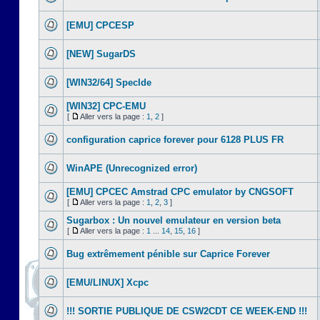
[EMU] CPCESP
[NEW] SugarDS
[WIN32/64] SpecIde
[WIN32] CPC-EMU
[
Aller vers la page :
1
,
2
]
configuration caprice forever pour 6128 PLUS FR
WinAPE (Unrecognized error)
[EMU] CPCEC Amstrad CPC emulator by CNGSOFT
[
Aller vers la page :
1
,
2
,
3
]
Sugarbox : Un nouvel emulateur en version beta
[
Aller vers la page :
1
...
14
,
15
,
16
]
Bug extrêmement pénible sur Caprice Forever
[EMU/LINUX] Xcpc
!!! SORTIE PUBLIQUE DE CSW2CDT CE WEEK-END !!!