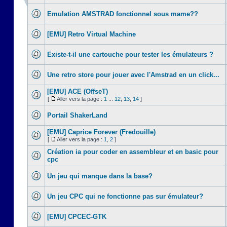
Emulation AMSTRAD fonctionnel sous mame??
[EMU] Retro Virtual Machine
Existe-t-il une cartouche pour tester les émulateurs ?
Une retro store pour jouer avec l'Amstrad en un click...
[EMU] ACE (OffseT)
[
Aller vers la page :
1
...
12
,
13
,
14
]
Portail ShakerLand
[EMU] Caprice Forever (Fredouille)
[
Aller vers la page :
1
,
2
]
Création ia pour coder en assembleur et en basic pour
cpc
Un jeu qui manque dans la base?
Un jeu CPC qui ne fonctionne pas sur émulateur?
[EMU] CPCEC-GTK