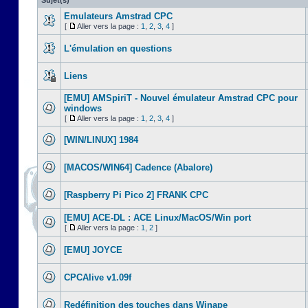
Sujet(s)
Emulateurs Amstrad CPC
[
Aller vers la page :
1
,
2
,
3
,
4
]
L'émulation en questions
Liens
[EMU] AMSpiriT - Nouvel émulateur Amstrad CPC pour
windows
[
Aller vers la page :
1
,
2
,
3
,
4
]
[WIN/LINUX] 1984
[MACOS/WIN64] Cadence (Abalore)
[Raspberry Pi Pico 2] FRANK CPC
[EMU] ACE-DL : ACE Linux/MacOS/Win port
[
Aller vers la page :
1
,
2
]
[EMU] JOYCE
CPCAlive v1.09f
Redéfinition des touches dans Winape