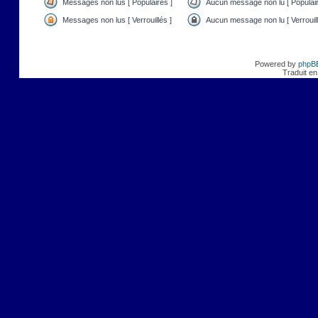
Messages non lus [ Populaires ]
Aucun message non lu [ Populair
Messages non lus [ Verrouillés ]
Aucun message non lu [ Verrouill
Powered by
phpB
Traduit en