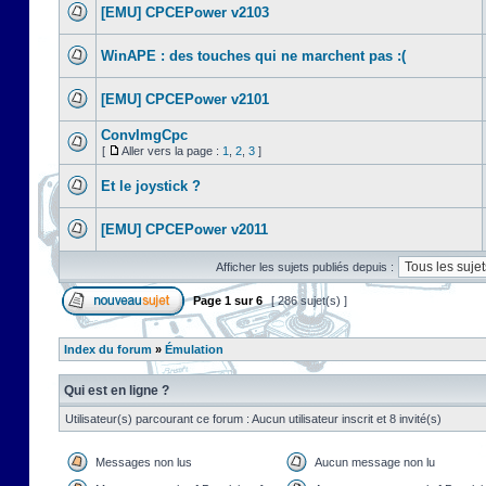
[EMU] CPCEPower v2103
WinAPE : des touches qui ne marchent pas :(
[EMU] CPCEPower v2101
ConvImgCpc
[
Aller vers la page :
1
,
2
,
3
]
Et le joystick ?
[EMU] CPCEPower v2011
Afficher les sujets publiés depuis :
Page
1
sur
6
[ 286 sujet(s) ]
Index du forum
»
Émulation
Qui est en ligne ?
Utilisateur(s) parcourant ce forum : Aucun utilisateur inscrit et 8 invité(s)
Messages non lus
Aucun message non lu