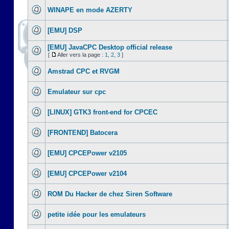
WINAPE en mode AZERTY
[EMU] DSP
[EMU] JavaCPC Desktop official release
[
Aller vers la page :
1
,
2
,
3
]
Amstrad CPC et RVGM
Emulateur sur cpc
[LINUX] GTK3 front-end for CPCEC
[FRONTEND] Batocera
[EMU] CPCEPower v2105
[EMU] CPCEPower v2104
ROM Du Hacker de chez Siren Software
petite idée pour les emulateurs