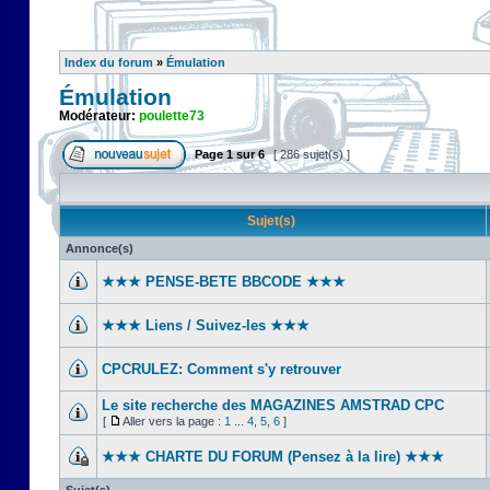
Index du forum
»
Émulation
Émulation
Modérateur:
poulette73
Page
1
sur
6
[ 286 sujet(s) ]
Sujet(s)
Annonce(s)
★★★ PENSE-BETE BBCODE ★★★
★★★ Liens / Suivez-les ★★★
CPCRULEZ: Comment s'y retrouver‎
Le site recherche des MAGAZINES AMSTRAD CPC
[
Aller vers la page :
1
...
4
,
5
,
6
]
★★★ CHARTE DU FORUM (Pensez à la lire) ★★★