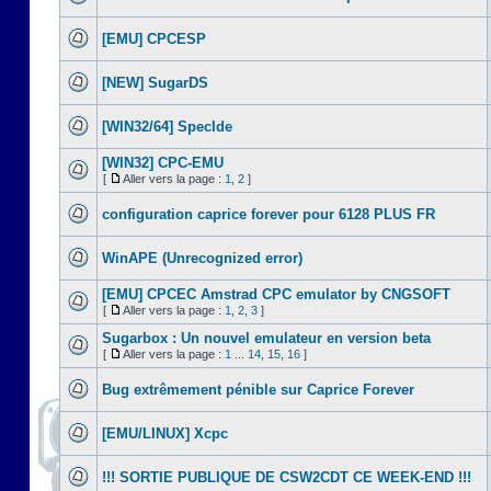
[EMU] CPCESP
[NEW] SugarDS
[WIN32/64] SpecIde
[WIN32] CPC-EMU
[
Aller vers la page :
1
,
2
]
configuration caprice forever pour 6128 PLUS FR
WinAPE (Unrecognized error)
[EMU] CPCEC Amstrad CPC emulator by CNGSOFT
[
Aller vers la page :
1
,
2
,
3
]
Sugarbox : Un nouvel emulateur en version beta
[
Aller vers la page :
1
...
14
,
15
,
16
]
Bug extrêmement pénible sur Caprice Forever
[EMU/LINUX] Xcpc
!!! SORTIE PUBLIQUE DE CSW2CDT CE WEEK-END !!!