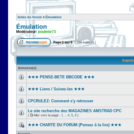
Index du forum
»
Émulation
Émulation
Modérateur:
poulette73
Page
1
sur
6
[ 286 sujet(s) ]
Sujet(
Annonce(s)
★★★ PENSE-BETE BBCODE ★★★
★★★ Liens / Suivez-les ★★★
CPCRULEZ: Comment s'y retrouver‎
Le site recherche des MAGAZINES AMSTRAD CPC
[
Aller vers la page :
1
...
4
,
5
,
6
]
★★★ CHARTE DU FORUM (Pensez à la lire) ★★★