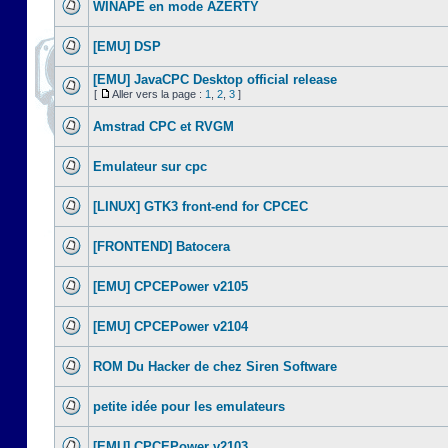
WINAPE en mode AZERTY
[EMU] DSP
[EMU] JavaCPC Desktop official release
[
Aller vers la page :
1
,
2
,
3
]
Amstrad CPC et RVGM
Emulateur sur cpc
[LINUX] GTK3 front-end for CPCEC
[FRONTEND] Batocera
[EMU] CPCEPower v2105
[EMU] CPCEPower v2104
ROM Du Hacker de chez Siren Software
petite idée pour les emulateurs
[EMU] CPCEPower v2103