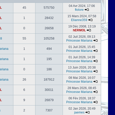
04 Avr 2024, 17:06
L
45
575750
flolore
15 Mars 2024, 07:58
L
1
28432
Elianne359
19 Déc 2008, 13:19
L
0
26658
hERMOL
02 Juil 2026, 09:13
78
55
105258
Princesse Mariana
01 Juil 2026, 15:45
ariana
1
494
Princesse Mariana
01 Juil 2026, 14:39
ariana
1
195
Princesse Mariana
13 Juin 2026, 20:38
ariana
0
186
Princesse Mariana
08 Mai 2026, 16:07
ariana
26
187912
Princesse Mariana
28 Mars 2026, 08:45
L
6
30011
Princesse Mariana
06 Fév 2026, 18:37
L
9
26879
Princesse Mariana
02 Jan 2026, 20:49
s
2
7307
jaemes