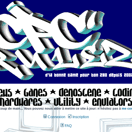
coup de main... Vous pouvez nous aider à mettre ce site à jour: n'hésitez pas à
me con
Connexion
Inscription
FAQ