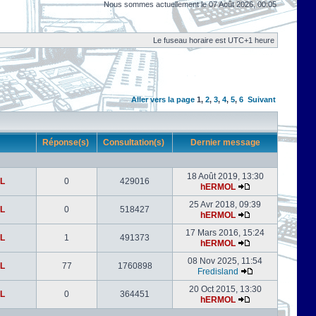
Nous sommes actuellement le 07 Août 2026, 00:05
Le fuseau horaire est UTC+1 heure
Aller vers la page
1
,
2
,
3
,
4
,
5
,
6
Suivant
r
Réponse(s)
Consultation(s)
Dernier message
18 Août 2019, 13:30
L
0
429016
hERMOL
25 Avr 2018, 09:39
L
0
518427
hERMOL
17 Mars 2016, 15:24
L
1
491373
hERMOL
08 Nov 2025, 11:54
L
77
1760898
Fredisland
20 Oct 2015, 13:30
L
0
364451
hERMOL