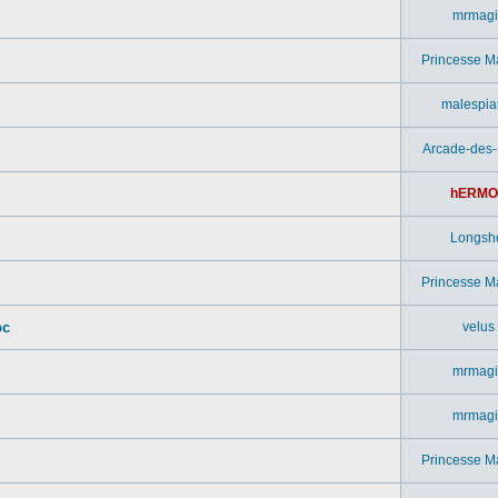
mrmagi
Princesse M
malespia
Arcade-des
hERMO
Longsh
Princesse M
pc
velus
mrmagi
mrmagi
Princesse M