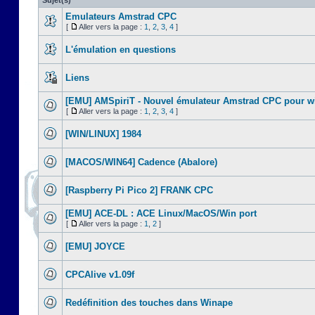
Sujet(s)
Emulateurs Amstrad CPC
[
Aller vers la page :
1
,
2
,
3
,
4
]
L'émulation en questions
Liens
[EMU] AMSpiriT - Nouvel émulateur Amstrad CPC pour 
[
Aller vers la page :
1
,
2
,
3
,
4
]
[WIN/LINUX] 1984
[MACOS/WIN64] Cadence (Abalore)
[Raspberry Pi Pico 2] FRANK CPC
[EMU] ACE-DL : ACE Linux/MacOS/Win port
[
Aller vers la page :
1
,
2
]
[EMU] JOYCE
CPCAlive v1.09f
Redéfinition des touches dans Winape