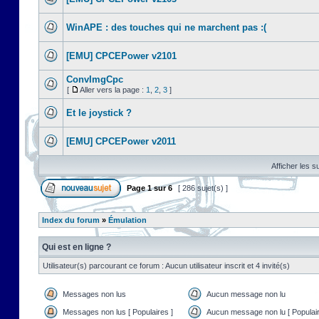
WinAPE : des touches qui ne marchent pas :(
[EMU] CPCEPower v2101
ConvImgCpc
[
Aller vers la page :
1
,
2
,
3
]
Et le joystick ?
[EMU] CPCEPower v2011
Afficher les s
Page
1
sur
6
[ 286 sujet(s) ]
Index du forum
»
Émulation
Qui est en ligne ?
Utilisateur(s) parcourant ce forum : Aucun utilisateur inscrit et 4 invité(s)
Messages non lus
Aucun message non lu
Messages non lus [ Populaires ]
Aucun message non lu [ Populair