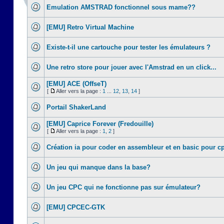
Emulation AMSTRAD fonctionnel sous mame??
[EMU] Retro Virtual Machine
Existe-t-il une cartouche pour tester les émulateurs ?
Une retro store pour jouer avec l'Amstrad en un click...
[EMU] ACE (OffseT)
[
Aller vers la page :
1
...
12
,
13
,
14
]
Portail ShakerLand
[EMU] Caprice Forever (Fredouille)
[
Aller vers la page :
1
,
2
]
Création ia pour coder en assembleur et en basic pour c
Un jeu qui manque dans la base?
Un jeu CPC qui ne fonctionne pas sur émulateur?
[EMU] CPCEC-GTK