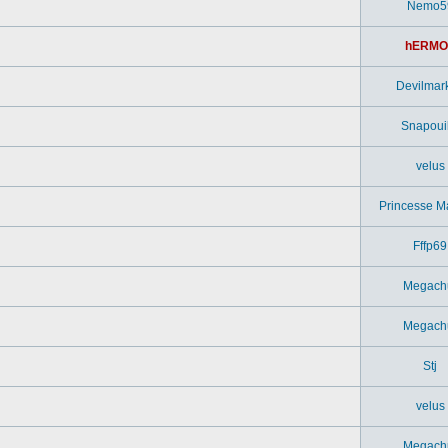
Nemo5
hERMO
Devilmar
Snapouil
velus
Princesse M
Fffp69
Megach
Megach
Stj
velus
Megach