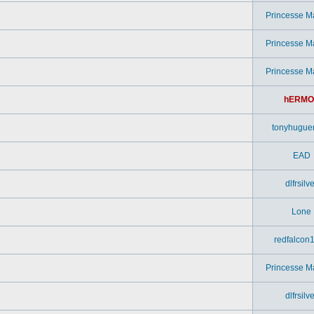
Princesse M
Princesse M
Princesse M
hERMO
tonyhugue
EAD
dlfrsilv
Lone
redfalcon
Princesse M
dlfrsilv