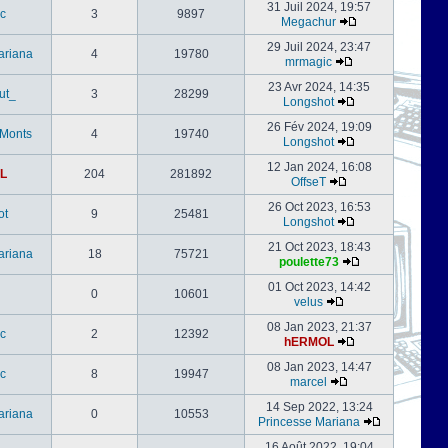
31 Juil 2024, 19:57
c
3
9897
Megachur
29 Juil 2024, 23:47
ariana
4
19780
mrmagic
23 Avr 2024, 14:35
ut_
3
28299
Longshot
26 Fév 2024, 19:09
-Monts
4
19740
Longshot
12 Jan 2024, 16:08
L
204
281892
OffseT
26 Oct 2023, 16:53
ot
9
25481
Longshot
21 Oct 2023, 18:43
ariana
18
75721
poulette73
01 Oct 2023, 14:42
0
10601
velus
08 Jan 2023, 21:37
c
2
12392
hERMOL
08 Jan 2023, 14:47
c
8
19947
marcel
14 Sep 2022, 13:24
ariana
0
10553
Princesse Mariana
16 Août 2022, 19:04