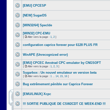
[EMU] CPCESP
[NEW] SugarDS
[WIN32/64] SpecIde
[WIN32] CPC-EMU
[
Aller vers la page :
1
,
2
]
configuration caprice forever pour 6128 PLUS FR
WinAPE (Unrecognized error)
[EMU] CPCEC Amstrad CPC emulator by CNGSOFT
[
Aller vers la page :
1
,
2
,
3
]
Sugarbox : Un nouvel emulateur en version beta
[
Aller vers la page :
1
...
14
,
15
,
16
]
Bug extrêmement pénible sur Caprice Forever
[EMU/LINUX] Xcpc
!!! SORTIE PUBLIQUE DE CSW2CDT CE WEEK-END !!!