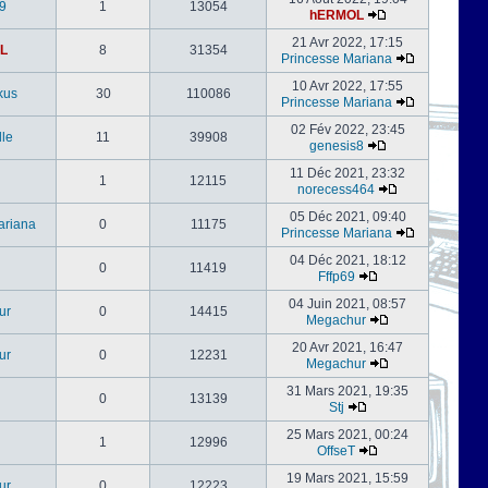
9
1
13054
hERMOL
21 Avr 2022, 17:15
L
8
31354
Princesse Mariana
10 Avr 2022, 17:55
kus
30
110086
Princesse Mariana
02 Fév 2022, 23:45
le
11
39908
genesis8
11 Déc 2021, 23:32
1
12115
norecess464
05 Déc 2021, 09:40
ariana
0
11175
Princesse Mariana
04 Déc 2021, 18:12
0
11419
Fffp69
04 Juin 2021, 08:57
ur
0
14415
Megachur
20 Avr 2021, 16:47
ur
0
12231
Megachur
31 Mars 2021, 19:35
0
13139
Stj
25 Mars 2021, 00:24
1
12996
OffseT
19 Mars 2021, 15:59
ur
0
12223