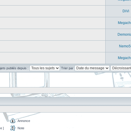
DiVi
Megach
Demoni
Nemo5
Megach
ujets publiés depuis :
Trier par
Annonce
e ]
Note