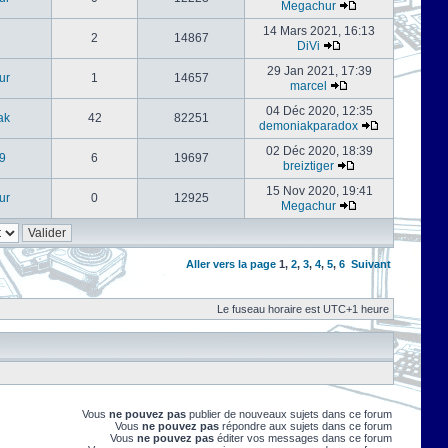
Megachur
14 Mars 2021, 16:13
2
14867
DiVi
29 Jan 2021, 17:39
ur
1
14657
marcel
04 Déc 2020, 12:35
ak
42
82251
demoniakparadox
02 Déc 2020, 18:39
9
6
19697
breiztiger
15 Nov 2020, 19:41
ur
0
12925
Megachur
Aller vers la page
1
,
2
,
3
,
4
,
5
,
6
Suivant
Le fuseau horaire est UTC+1 heure
Vous
ne pouvez pas
publier de nouveaux sujets dans ce forum
Vous
ne pouvez pas
répondre aux sujets dans ce forum
Vous
ne pouvez pas
éditer vos messages dans ce forum