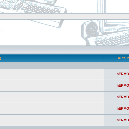
s)
Auteu
hERMO
hERMO
hERMO
hERMO
hERMO