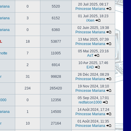
20 Juil 2025, 08:17
ariana
0
5520
Princesse Mariana
01 Juil 2025, 18:23
ariana
3
6152
iXien
02 Juin 2025, 19:38
ariana
0
6360
Princesse Mariana
13 Mai 2025, 07:39
L
18
53877
Princesse Mariana
05 Mai 2025, 23:16
notte
7
11005
AsT
10 Avr 2025, 17:46
2
6914
EAD
26 Déc 2024, 08:29
er
31
99828
Princesse Mariana
19 Nov 2024, 18:10
234
265420
Princesse Mariana
05 Sep 2024, 17:01
1000
0
12356
redfalcon1000
14 Août 2024, 17:24
ariana
1
14500
Princesse Mariana
01 Août 2024, 11:35
er
10
27164
Princesse Mariana