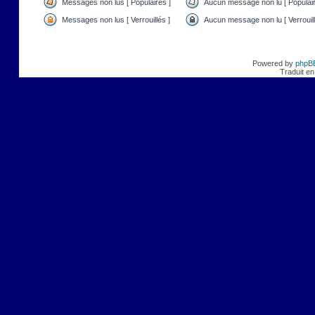
Messages non lus [ Populaires ]
Aucun message non lu [ Populair
Messages non lus [ Verrouillés ]
Aucun message non lu [ Verrouill
Powered by
phpB
Traduit en