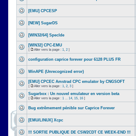
[EMU] CPCESP
[NEW] SugarDS
[WIN32/64] SpecIde
[WIN32] CPC-EMU
[
Aller vers la page :
1
,
2
]
configuration caprice forever pour 6128 PLUS FR
WinAPE (Unrecognized error)
[EMU] CPCEC Amstrad CPC emulator by CNGSOFT
[
Aller vers la page :
1
,
2
,
3
]
Sugarbox : Un nouvel emulateur en version beta
[
Aller vers la page :
1
...
14
,
15
,
16
]
Bug extrêmement pénible sur Caprice Forever
[EMU/LINUX] Xcpc
!!! SORTIE PUBLIQUE DE CSW2CDT CE WEEK-END !!!