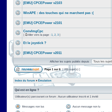
[EMU] CPCEPower v2103
WinAPE : des touches qui ne marchent pas :(
[EMU] CPCEPower v2101
ConvImgCpc
[
Aller vers la page :
1
,
2
,
3
]
Et le joystick ?
[EMU] CPCEPower v2011
Afficher les sujets publiés depuis :
Page
1
sur
6
[ 286 sujet(s) ]
Index du forum
»
Émulation
Qui est en ligne ?
Utilisateur(s) parcourant ce forum : Aucun utilisateur inscrit et 1 invité
Messages non lus
Aucun message non lu