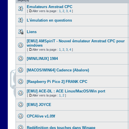
Sujet(s)
Emulateurs Amstrad CPC
[
Aller vers la page :
1
,
2
,
3
,
4
]
L'émulation en questions
Liens
[EMU] AMSpiriT - Nouvel émulateur Amstrad CPC pour
windows
[
Aller vers la page :
1
,
2
,
3
,
4
]
[WIN/LINUX] 1984
[MACOS/WIN64] Cadence (Abalore)
[Raspberry Pi Pico 2] FRANK CPC
[EMU] ACE-DL : ACE Linux/MacOS/Win port
[
Aller vers la page :
1
,
2
]
[EMU] JOYCE
CPCAlive v1.09f
Redéfinition des touches dans Winape