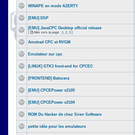
WINAPE en mode AZERTY
[EMU] DSP
[EMU] JavaCPC Desktop official release
[
Aller vers la page :
1
,
2
,
3
]
Amstrad CPC et RVGM
Emulateur sur cpc
[LINUX] GTK3 front-end for CPCEC
[FRONTEND] Batocera
[EMU] CPCEPower v2105
[EMU] CPCEPower v2104
ROM Du Hacker de chez Siren Software
petite idée pour les emulateurs