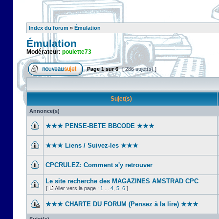
Index du forum
»
Émulation
Émulation
Modérateur:
poulette73
Page
1
sur
6
[ 286 sujet(s) ]
Sujet(s)
Annonce(s)
★★★ PENSE-BETE BBCODE ★★★
★★★ Liens / Suivez-les ★★★
CPCRULEZ: Comment s'y retrouver‎
Le site recherche des MAGAZINES AMSTRAD CPC
[
Aller vers la page :
1
...
4
,
5
,
6
]
★★★ CHARTE DU FORUM (Pensez à la lire) ★★★