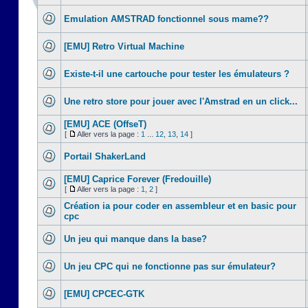
Emulation AMSTRAD fonctionnel sous mame??
[EMU] Retro Virtual Machine
Existe-t-il une cartouche pour tester les émulateurs ?
Une retro store pour jouer avec l'Amstrad en un click...
[EMU] ACE (OffseT)
[
Aller vers la page :
1
...
12
,
13
,
14
]
Portail ShakerLand
[EMU] Caprice Forever (Fredouille)
[
Aller vers la page :
1
,
2
]
Création ia pour coder en assembleur et en basic pour
cpc
Un jeu qui manque dans la base?
Un jeu CPC qui ne fonctionne pas sur émulateur?
[EMU] CPCEC-GTK