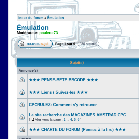
Index du forum
»
Émulation
Émulation
Modérateur:
poulette73
Page
1
sur
6
[ 286 sujet(s) ]
Sujet(s)
Annonce(s)
★★★ PENSE-BETE BBCODE ★★★
★★★ Liens / Suivez-les ★★★
CPCRULEZ: Comment s'y retrouver‎
Le site recherche des MAGAZINES AMSTRAD CPC
[
Aller vers la page :
1
...
4
,
5
,
6
]
★★★ CHARTE DU FORUM (Pensez à la lire) ★★★