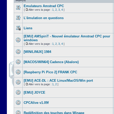
Sujet(s)
Emulateurs Amstrad CPC
[
Aller vers la page :
1
,
2
,
3
,
4
]
L'émulation en questions
Liens
[EMU] AMSpiriT - Nouvel émulateur Amstrad CPC pour
windows
[
Aller vers la page :
1
,
2
,
3
,
4
]
[WIN/LINUX] 1984
[MACOS/WIN64] Cadence (Abalore)
[Raspberry Pi Pico 2] FRANK CPC
[EMU] ACE-DL : ACE Linux/MacOS/Win port
[
Aller vers la page :
1
,
2
]
[EMU] JOYCE
CPCAlive v1.09f
Redéfinition des touches dans Winape