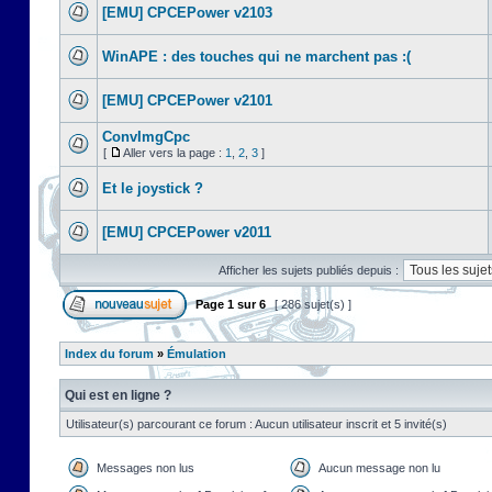
[EMU] CPCEPower v2103
WinAPE : des touches qui ne marchent pas :(
[EMU] CPCEPower v2101
ConvImgCpc
[
Aller vers la page :
1
,
2
,
3
]
Et le joystick ?
[EMU] CPCEPower v2011
Afficher les sujets publiés depuis :
Page
1
sur
6
[ 286 sujet(s) ]
Index du forum
»
Émulation
Qui est en ligne ?
Utilisateur(s) parcourant ce forum : Aucun utilisateur inscrit et 5 invité(s)
Messages non lus
Aucun message non lu