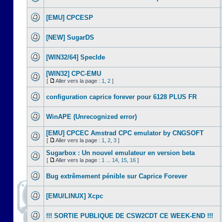
[EMU] CPCESP
[NEW] SugarDS
[WIN32/64] SpecIde
[WIN32] CPC-EMU
[
Aller vers la page :
1
,
2
]
configuration caprice forever pour 6128 PLUS FR
WinAPE (Unrecognized error)
[EMU] CPCEC Amstrad CPC emulator by CNGSOFT
[
Aller vers la page :
1
,
2
,
3
]
Sugarbox : Un nouvel emulateur en version beta
[
Aller vers la page :
1
...
14
,
15
,
16
]
Bug extrêmement pénible sur Caprice Forever
[EMU/LINUX] Xcpc
!!! SORTIE PUBLIQUE DE CSW2CDT CE WEEK-END !!!