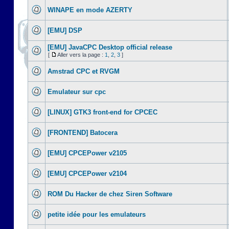
WINAPE en mode AZERTY
[EMU] DSP
[EMU] JavaCPC Desktop official release
[
Aller vers la page :
1
,
2
,
3
]
Amstrad CPC et RVGM
Emulateur sur cpc
[LINUX] GTK3 front-end for CPCEC
[FRONTEND] Batocera
[EMU] CPCEPower v2105
[EMU] CPCEPower v2104
ROM Du Hacker de chez Siren Software
petite idée pour les emulateurs