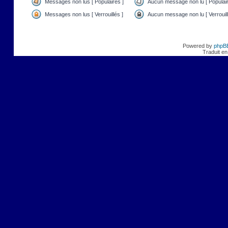
Messages non lus [ Populaires ]
Aucun message non lu [ Populair
Messages non lus [ Verrouillés ]
Aucun message non lu [ Verrouill
Powered by
phpB
Traduit en