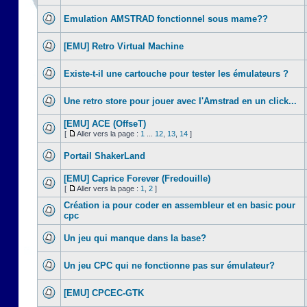
Emulation AMSTRAD fonctionnel sous mame??
[EMU] Retro Virtual Machine
Existe-t-il une cartouche pour tester les émulateurs ?
Une retro store pour jouer avec l'Amstrad en un click...
[EMU] ACE (OffseT)
[
Aller vers la page :
1
...
12
,
13
,
14
]
Portail ShakerLand
[EMU] Caprice Forever (Fredouille)
[
Aller vers la page :
1
,
2
]
Création ia pour coder en assembleur et en basic pour
cpc
Un jeu qui manque dans la base?
Un jeu CPC qui ne fonctionne pas sur émulateur?
[EMU] CPCEC-GTK