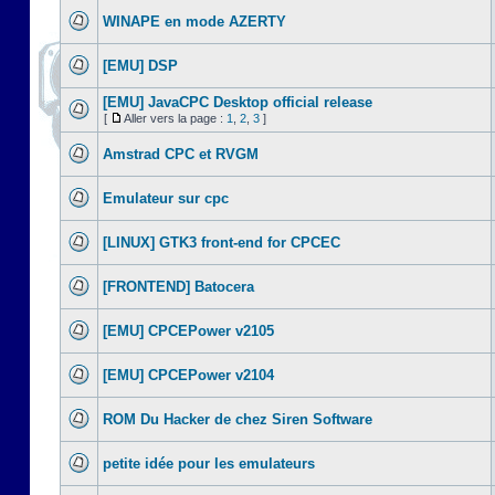
WINAPE en mode AZERTY
[EMU] DSP
[EMU] JavaCPC Desktop official release
[
Aller vers la page :
1
,
2
,
3
]
Amstrad CPC et RVGM
Emulateur sur cpc
[LINUX] GTK3 front-end for CPCEC
[FRONTEND] Batocera
[EMU] CPCEPower v2105
[EMU] CPCEPower v2104
ROM Du Hacker de chez Siren Software
petite idée pour les emulateurs