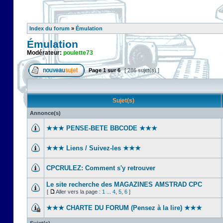
Index du forum
»
Émulation
Émulation
Modérateur:
poulette73
Page
1
sur
6
[ 286 sujet(s) ]
Sujet(s)
Annonce(s)
★★★ PENSE-BETE BBCODE ★★★
★★★ Liens / Suivez-les ★★★
CPCRULEZ: Comment s'y retrouver‎
Le site recherche des MAGAZINES AMSTRAD CPC
[
Aller vers la page :
1
...
4
,
5
,
6
]
★★★ CHARTE DU FORUM (Pensez à la lire) ★★★