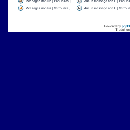
Messages non lus [ Populaires ]
Aucun message non lu [ Populair
Messages non lus [ Verrouillés ]
Aucun message non lu [ Verrouill
Powered by
phpB
Traduit en