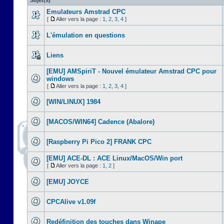
Sujet(s)
Emulateurs Amstrad CPC
[
Aller vers la page :
1
,
2
,
3
,
4
]
L'émulation en questions
Liens
[EMU] AMSpiriT - Nouvel émulateur Amstrad CPC pour
windows
[
Aller vers la page :
1
,
2
,
3
,
4
]
[WIN/LINUX] 1984
[MACOS/WIN64] Cadence (Abalore)
[Raspberry Pi Pico 2] FRANK CPC
[EMU] ACE-DL : ACE Linux/MacOS/Win port
[
Aller vers la page :
1
,
2
]
[EMU] JOYCE
CPCAlive v1.09f
Redéfinition des touches dans Winape