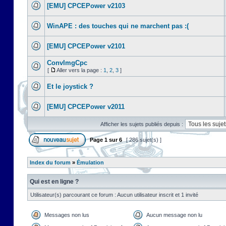
[EMU] CPCEPower v2103
WinAPE : des touches qui ne marchent pas :(
[EMU] CPCEPower v2101
ConvImgCpc
[
Aller vers la page :
1
,
2
,
3
]
Et le joystick ?
[EMU] CPCEPower v2011
Afficher les sujets publiés depuis :
Page
1
sur
6
[ 286 sujet(s) ]
Index du forum
»
Émulation
Qui est en ligne ?
Utilisateur(s) parcourant ce forum : Aucun utilisateur inscrit et 1 invité
Messages non lus
Aucun message non lu