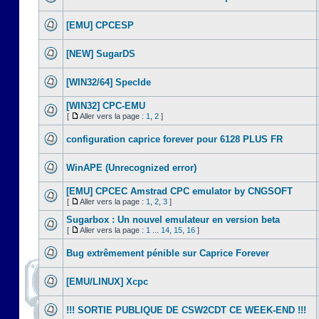
[EMU] CPCESP
[NEW] SugarDS
[WIN32/64] SpecIde
[WIN32] CPC-EMU
[
Aller vers la page :
1
,
2
]
configuration caprice forever pour 6128 PLUS FR
WinAPE (Unrecognized error)
[EMU] CPCEC Amstrad CPC emulator by CNGSOFT
[
Aller vers la page :
1
,
2
,
3
]
Sugarbox : Un nouvel emulateur en version beta
[
Aller vers la page :
1
...
14
,
15
,
16
]
Bug extrêmement pénible sur Caprice Forever
[EMU/LINUX] Xcpc
!!! SORTIE PUBLIQUE DE CSW2CDT CE WEEK-END !!!