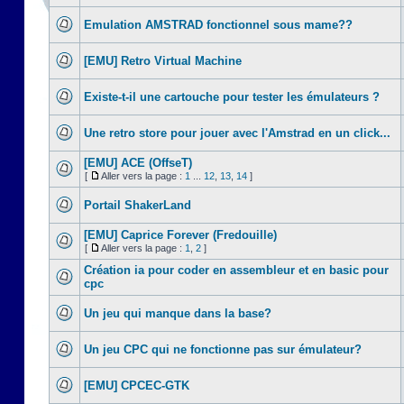
Emulation AMSTRAD fonctionnel sous mame??
[EMU] Retro Virtual Machine
Existe-t-il une cartouche pour tester les émulateurs ?
Une retro store pour jouer avec l'Amstrad en un click...
[EMU] ACE (OffseT)
[
Aller vers la page :
1
...
12
,
13
,
14
]
Portail ShakerLand
[EMU] Caprice Forever (Fredouille)
[
Aller vers la page :
1
,
2
]
Création ia pour coder en assembleur et en basic pour
cpc
Un jeu qui manque dans la base?
Un jeu CPC qui ne fonctionne pas sur émulateur?
[EMU] CPCEC-GTK