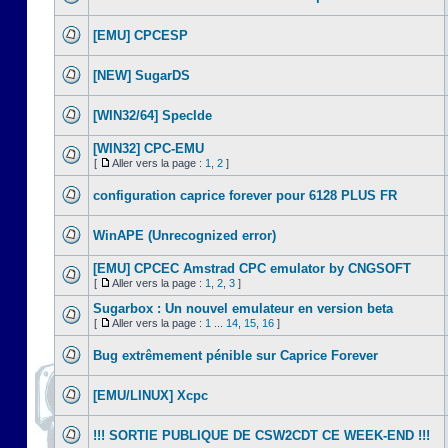
[EMU] CPCESP
[NEW] SugarDS
[WIN32/64] SpecIde
[WIN32] CPC-EMU
[
Aller vers la page :
1
,
2
]
configuration caprice forever pour 6128 PLUS FR
WinAPE (Unrecognized error)
[EMU] CPCEC Amstrad CPC emulator by CNGSOFT
[
Aller vers la page :
1
,
2
,
3
]
Sugarbox : Un nouvel emulateur en version beta
[
Aller vers la page :
1
...
14
,
15
,
16
]
Bug extrêmement pénible sur Caprice Forever
[EMU/LINUX] Xcpc
!!! SORTIE PUBLIQUE DE CSW2CDT CE WEEK-END !!!