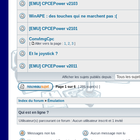
[EMU] CPCEPower v2103
WinAPE : des touches qui ne marchent pas :(
[EMU] CPCEPower v2101
ConvImgCpc
[
Aller vers la page :
1
,
2
,
3
]
Et le joystick ?
[EMU] CPCEPower v2011
Afficher les sujets publiés depuis :
Page
1
sur
6
[ 286 sujet(s) ]
Index du forum
»
Émulation
Qui est en ligne ?
Utilisateur(s) parcourant ce forum : Aucun utilisateur inscrit et 1 invité
Messages non lus
Aucun message non lu