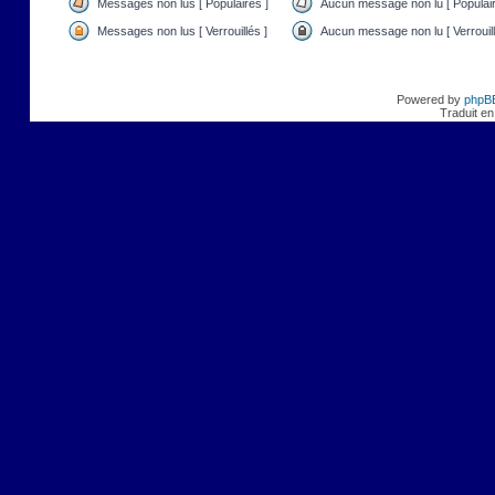
Messages non lus [ Populaires ]
Aucun message non lu [ Populair
Messages non lus [ Verrouillés ]
Aucun message non lu [ Verrouill
Powered by
phpB
Traduit en