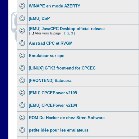
WINAPE en mode AZERTY
[EMU] DSP
[EMU] JavaCPC Desktop official release
[
Aller vers la page :
1
,
2
,
3
]
Amstrad CPC et RVGM
Emulateur sur cpc
[LINUX] GTK3 front-end for CPCEC
[FRONTEND] Batocera
[EMU] CPCEPower v2105
[EMU] CPCEPower v2104
ROM Du Hacker de chez Siren Software
petite idée pour les emulateurs