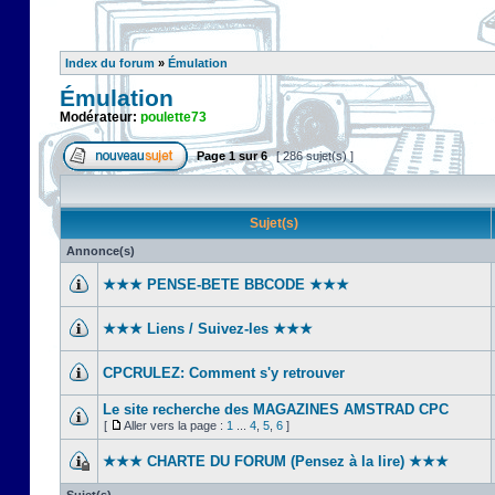
Index du forum
»
Émulation
Émulation
Modérateur:
poulette73
Page
1
sur
6
[ 286 sujet(s) ]
Sujet(s)
Annonce(s)
★★★ PENSE-BETE BBCODE ★★★
★★★ Liens / Suivez-les ★★★
CPCRULEZ: Comment s'y retrouver‎
Le site recherche des MAGAZINES AMSTRAD CPC
[
Aller vers la page :
1
...
4
,
5
,
6
]
★★★ CHARTE DU FORUM (Pensez à la lire) ★★★