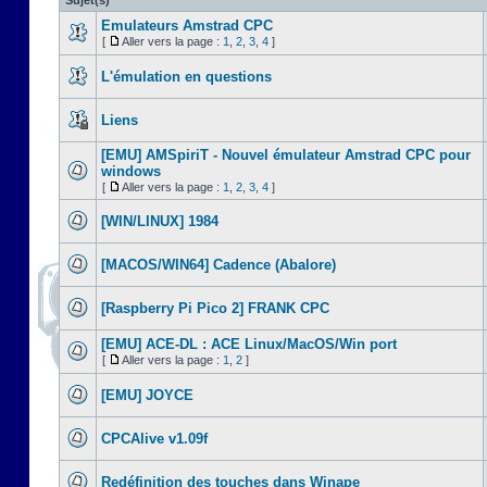
Sujet(s)
Emulateurs Amstrad CPC
[
Aller vers la page :
1
,
2
,
3
,
4
]
L'émulation en questions
Liens
[EMU] AMSpiriT - Nouvel émulateur Amstrad CPC pour
windows
[
Aller vers la page :
1
,
2
,
3
,
4
]
[WIN/LINUX] 1984
[MACOS/WIN64] Cadence (Abalore)
[Raspberry Pi Pico 2] FRANK CPC
[EMU] ACE-DL : ACE Linux/MacOS/Win port
[
Aller vers la page :
1
,
2
]
[EMU] JOYCE
CPCAlive v1.09f
Redéfinition des touches dans Winape