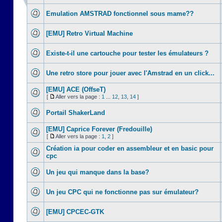
Emulation AMSTRAD fonctionnel sous mame??
[EMU] Retro Virtual Machine
Existe-t-il une cartouche pour tester les émulateurs ?
Une retro store pour jouer avec l'Amstrad en un click...
[EMU] ACE (OffseT)
[
Aller vers la page :
1
...
12
,
13
,
14
]
Portail ShakerLand
[EMU] Caprice Forever (Fredouille)
[
Aller vers la page :
1
,
2
]
Création ia pour coder en assembleur et en basic pour
cpc
Un jeu qui manque dans la base?
Un jeu CPC qui ne fonctionne pas sur émulateur?
[EMU] CPCEC-GTK