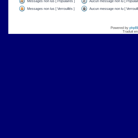
Messages non lus [ Populaires ]
Aucun message non lu [ Populair
Messages non lus [ Verrouillés ]
Aucun message non lu [ Verrouill
Powered by
phpB
Traduit en