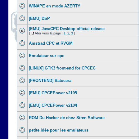
WINAPE en mode AZERTY
[EMU] DSP
[EMU] JavaCPC Desktop official release
[
Aller vers la page :
1
,
2
,
3
]
Amstrad CPC et RVGM
Emulateur sur cpc
[LINUX] GTK3 front-end for CPCEC
[FRONTEND] Batocera
[EMU] CPCEPower v2105
[EMU] CPCEPower v2104
ROM Du Hacker de chez Siren Software
petite idée pour les emulateurs