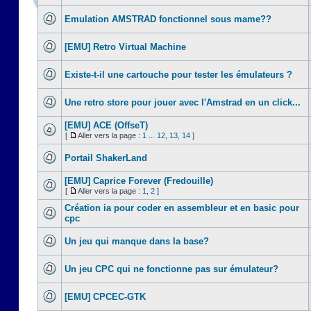
Emulation AMSTRAD fonctionnel sous mame??
[EMU] Retro Virtual Machine
Existe-t-il une cartouche pour tester les émulateurs ?
Une retro store pour jouer avec l'Amstrad en un click...
[EMU] ACE (OffseT)
[
Aller vers la page :
1
...
12
,
13
,
14
]
Portail ShakerLand
[EMU] Caprice Forever (Fredouille)
[
Aller vers la page :
1
,
2
]
Création ia pour coder en assembleur et en basic pour
cpc
Un jeu qui manque dans la base?
Un jeu CPC qui ne fonctionne pas sur émulateur?
[EMU] CPCEC-GTK