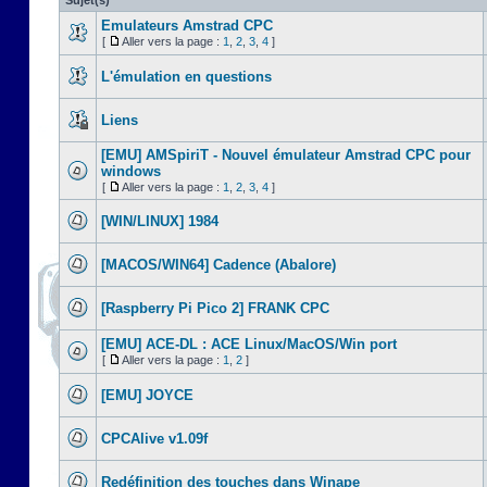
Sujet(s)
Emulateurs Amstrad CPC
[
Aller vers la page :
1
,
2
,
3
,
4
]
L'émulation en questions
Liens
[EMU] AMSpiriT - Nouvel émulateur Amstrad CPC pour
windows
[
Aller vers la page :
1
,
2
,
3
,
4
]
[WIN/LINUX] 1984
[MACOS/WIN64] Cadence (Abalore)
[Raspberry Pi Pico 2] FRANK CPC
[EMU] ACE-DL : ACE Linux/MacOS/Win port
[
Aller vers la page :
1
,
2
]
[EMU] JOYCE
CPCAlive v1.09f
Redéfinition des touches dans Winape