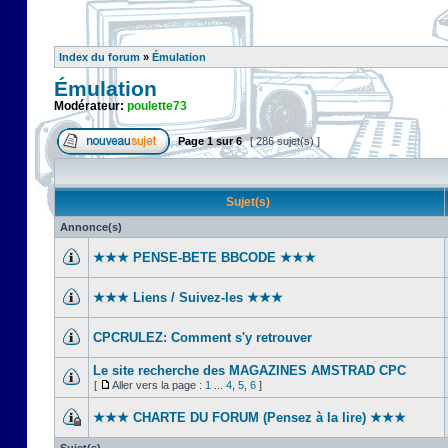
Index du forum
»
Émulation
Émulation
Modérateur:
poulette73
Page
1
sur
6
[ 286 sujet(s) ]
Sujet(s)
Annonce(s)
★★★ PENSE-BETE BBCODE ★★★
★★★ Liens / Suivez-les ★★★
CPCRULEZ: Comment s'y retrouver‎
Le site recherche des MAGAZINES AMSTRAD CPC
[
Aller vers la page :
1
...
4
,
5
,
6
]
★★★ CHARTE DU FORUM (Pensez à la lire) ★★★