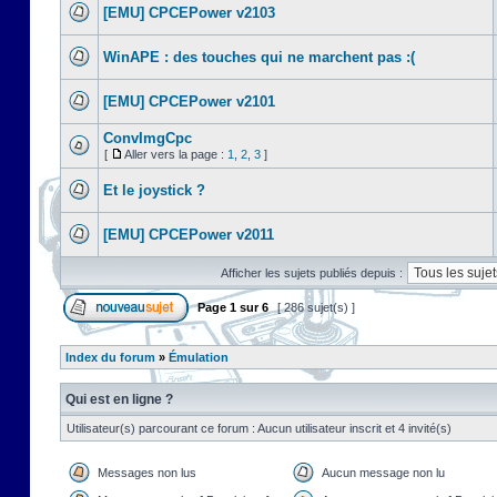
[EMU] CPCEPower v2103
WinAPE : des touches qui ne marchent pas :(
[EMU] CPCEPower v2101
ConvImgCpc
[
Aller vers la page :
1
,
2
,
3
]
Et le joystick ?
[EMU] CPCEPower v2011
Afficher les sujets publiés depuis :
Page
1
sur
6
[ 286 sujet(s) ]
Index du forum
»
Émulation
Qui est en ligne ?
Utilisateur(s) parcourant ce forum : Aucun utilisateur inscrit et 4 invité(s)
Messages non lus
Aucun message non lu