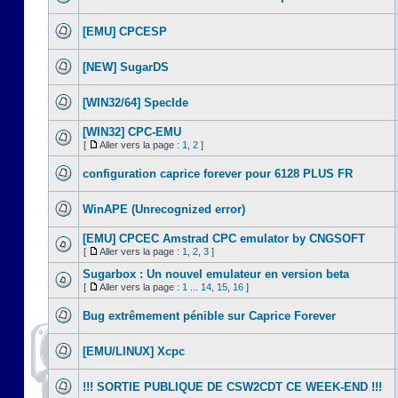
[EMU] CPCESP
[NEW] SugarDS
[WIN32/64] SpecIde
[WIN32] CPC-EMU
[
Aller vers la page :
1
,
2
]
configuration caprice forever pour 6128 PLUS FR
WinAPE (Unrecognized error)
[EMU] CPCEC Amstrad CPC emulator by CNGSOFT
[
Aller vers la page :
1
,
2
,
3
]
Sugarbox : Un nouvel emulateur en version beta
[
Aller vers la page :
1
...
14
,
15
,
16
]
Bug extrêmement pénible sur Caprice Forever
[EMU/LINUX] Xcpc
!!! SORTIE PUBLIQUE DE CSW2CDT CE WEEK-END !!!