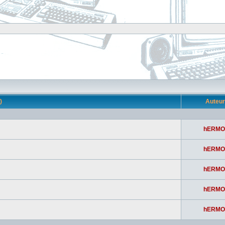
s)
Auteu
hERMO
hERMO
hERMO
hERMO
hERMO