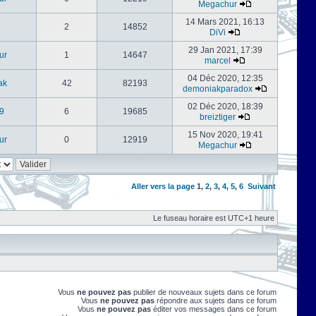
Megachur
14 Mars 2021, 16:13
2
14852
DiVi
29 Jan 2021, 17:39
ur
1
14647
marcel
04 Déc 2020, 12:35
ak
42
82193
demoniakparadox
02 Déc 2020, 18:39
9
6
19685
breiztiger
15 Nov 2020, 19:41
ur
0
12919
Megachur
Aller vers la page
1
,
2
,
3
,
4
,
5
,
6
Suivant
Le fuseau horaire est UTC+1 heure
Vous
ne pouvez pas
publier de nouveaux sujets dans ce forum
Vous
ne pouvez pas
répondre aux sujets dans ce forum
Vous
ne pouvez pas
éditer vos messages dans ce forum