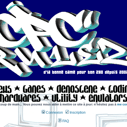
coup de main... Vous pouvez nous aider à mettre ce site à jour: n'hésitez pas à
me con
Connexion
Inscription
FAQ