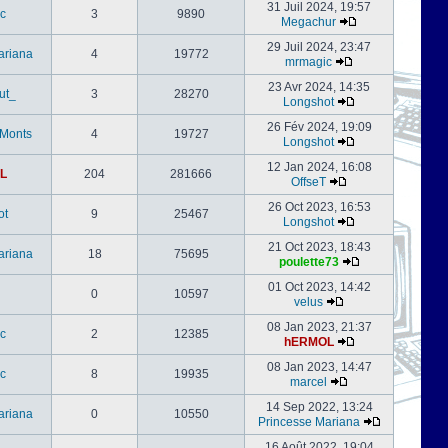
31 Juil 2024, 19:57
c
3
9890
Megachur
29 Juil 2024, 23:47
ariana
4
19772
mrmagic
23 Avr 2024, 14:35
ut_
3
28270
Longshot
26 Fév 2024, 19:09
-Monts
4
19727
Longshot
12 Jan 2024, 16:08
L
204
281666
OffseT
26 Oct 2023, 16:53
ot
9
25467
Longshot
21 Oct 2023, 18:43
ariana
18
75695
poulette73
01 Oct 2023, 14:42
0
10597
velus
08 Jan 2023, 21:37
c
2
12385
hERMOL
08 Jan 2023, 14:47
c
8
19935
marcel
14 Sep 2022, 13:24
ariana
0
10550
Princesse Mariana
16 Août 2022, 19:04