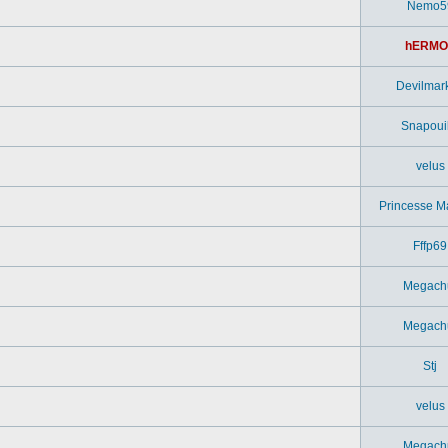
Nemo5
hERMO
Devilmar
Snapouil
velus
Princesse M
Fffp69
Megach
Megach
Stj
velus
Megach