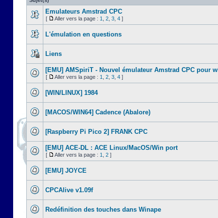
Sujet(s)
Emulateurs Amstrad CPC
[
Aller vers la page :
1
,
2
,
3
,
4
]
L'émulation en questions
Liens
[EMU] AMSpiriT - Nouvel émulateur Amstrad CPC pour 
[
Aller vers la page :
1
,
2
,
3
,
4
]
[WIN/LINUX] 1984
[MACOS/WIN64] Cadence (Abalore)
[Raspberry Pi Pico 2] FRANK CPC
[EMU] ACE-DL : ACE Linux/MacOS/Win port
[
Aller vers la page :
1
,
2
]
[EMU] JOYCE
CPCAlive v1.09f
Redéfinition des touches dans Winape