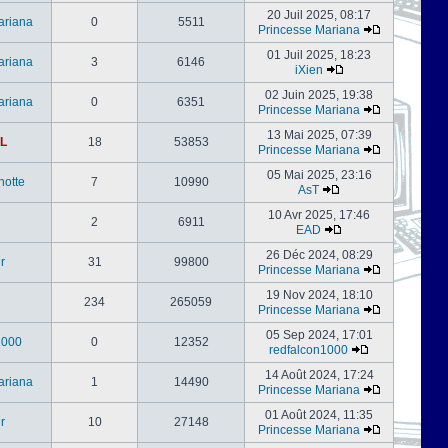
20 Juil 2025, 08:17
ariana
0
5511
Princesse Mariana
01 Juil 2025, 18:23
ariana
3
6146
iXien
02 Juin 2025, 19:38
ariana
0
6351
Princesse Mariana
13 Mai 2025, 07:39
L
18
53853
Princesse Mariana
05 Mai 2025, 23:16
notte
7
10990
AsT
10 Avr 2025, 17:46
2
6911
EAD
26 Déc 2024, 08:29
er
31
99800
Princesse Mariana
19 Nov 2024, 18:10
234
265059
Princesse Mariana
05 Sep 2024, 17:01
1000
0
12352
redfalcon1000
14 Août 2024, 17:24
ariana
1
14490
Princesse Mariana
01 Août 2024, 11:35
er
10
27148
Princesse Mariana