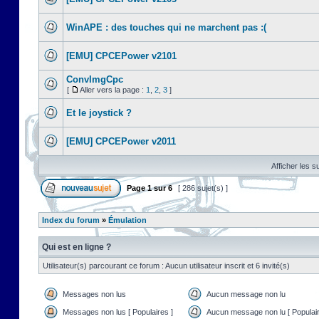
WinAPE : des touches qui ne marchent pas :(
[EMU] CPCEPower v2101
ConvImgCpc
[
Aller vers la page :
1
,
2
,
3
]
Et le joystick ?
[EMU] CPCEPower v2011
Afficher les s
Page
1
sur
6
[ 286 sujet(s) ]
Index du forum
»
Émulation
Qui est en ligne ?
Utilisateur(s) parcourant ce forum : Aucun utilisateur inscrit et 6 invité(s)
Messages non lus
Aucun message non lu
Messages non lus [ Populaires ]
Aucun message non lu [ Populair