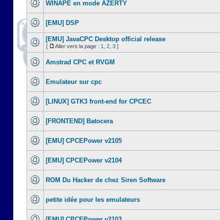
WINAPE en mode AZERTY
[EMU] DSP
[EMU] JavaCPC Desktop official release
[
Aller vers la page :
1
,
2
,
3
]
Amstrad CPC et RVGM
Emulateur sur cpc
[LINUX] GTK3 front-end for CPCEC
[FRONTEND] Batocera
[EMU] CPCEPower v2105
[EMU] CPCEPower v2104
ROM Du Hacker de chez Siren Software
petite idée pour les emulateurs
[EMU] CPCEPower v2103