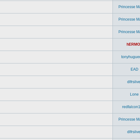
Princesse M
Princesse M
Princesse M
hERMO
tonyhugue
EAD
dlfrsilv
Lone
redfalcon
Princesse M
dlfrsilv