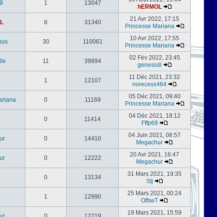
9
1
13047
hERMOL
21 Avr 2022, 17:15
L
8
31340
Princesse Mariana
10 Avr 2022, 17:55
kus
30
110061
Princesse Mariana
02 Fév 2022, 23:45
le
11
39894
genesis8
11 Déc 2021, 23:32
1
12107
norecess464
05 Déc 2021, 09:40
ariana
0
11169
Princesse Mariana
04 Déc 2021, 18:12
0
11414
Fffp69
04 Juin 2021, 08:57
ur
0
14410
Megachur
20 Avr 2021, 16:47
ur
0
12222
Megachur
31 Mars 2021, 19:35
0
13134
Stj
25 Mars 2021, 00:24
1
12990
OffseT
19 Mars 2021, 15:59
ur
0
12219