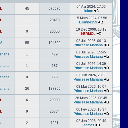
04 Avr 2024, 17:06
L
45
575676
flolore
15 Mars 2024, 07:58
L
1
28418
Elianne359
19 Déc 2008, 13:19
L
0
26650
hERMOL
02 Juil 2026, 09:13
78
55
104639
Princesse Mariana
01 Juil 2026, 15:45
ariana
1
479
Princesse Mariana
01 Juil 2026, 14:39
ariana
1
187
Princesse Mariana
13 Juin 2026, 20:38
ariana
0
179
Princesse Mariana
08 Mai 2026, 16:07
ariana
26
187866
Princesse Mariana
28 Mars 2026, 08:45
L
6
29989
Princesse Mariana
06 Fév 2026, 18:37
L
9
26764
Princesse Mariana
02 Jan 2026, 20:49
s
2
7281
jaemes