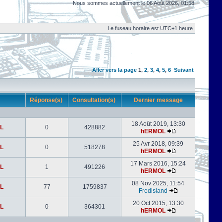
Nous sommes actuellement le 06 Août 2026, 01:58
Le fuseau horaire est UTC+1 heure
Aller vers la page
1
,
2
,
3
,
4
,
5
,
6
Suivant
r
Réponse(s)
Consultation(s)
Dernier message
18 Août 2019, 13:30
L
0
428882
hERMOL
25 Avr 2018, 09:39
L
0
518278
hERMOL
17 Mars 2016, 15:24
L
1
491226
hERMOL
08 Nov 2025, 11:54
L
77
1759837
Fredisland
20 Oct 2015, 13:30
L
0
364301
hERMOL