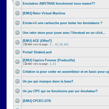
Emulation AMSTRAD fonctionnel sous mame??
[EMU] Retro Virtual Machine
Existe-t-il une cartouche pour tester les émulateurs ?
Une retro store pour jouer avec l'Amstrad en un click...
[EMU] ACE (OffseT)
[
Aller vers la page :
1
...
12
,
13
,
14
]
Portail ShakerLand
[EMU] Caprice Forever (Fredouille)
[
Aller vers la page :
1
,
2
]
Création ia pour coder en assembleur et en basic pour c
Un jeu qui manque dans la base?
Un jeu CPC qui ne fonctionne pas sur émulateur?
[EMU] CPCEC-GTK