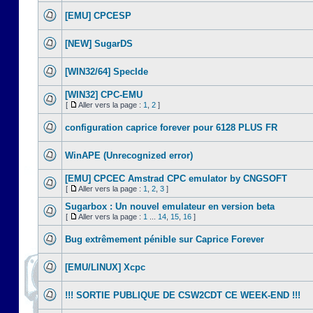
[EMU] CPCESP
[NEW] SugarDS
[WIN32/64] SpecIde
[WIN32] CPC-EMU
[
Aller vers la page :
1
,
2
]
configuration caprice forever pour 6128 PLUS FR
WinAPE (Unrecognized error)
[EMU] CPCEC Amstrad CPC emulator by CNGSOFT
[
Aller vers la page :
1
,
2
,
3
]
Sugarbox : Un nouvel emulateur en version beta
[
Aller vers la page :
1
...
14
,
15
,
16
]
Bug extrêmement pénible sur Caprice Forever
[EMU/LINUX] Xcpc
!!! SORTIE PUBLIQUE DE CSW2CDT CE WEEK-END !!!