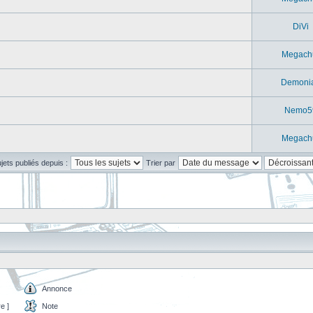
DiVi
Megach
Demoni
Nemo5
Megach
ujets publiés depuis :
Trier par
Annonce
e ]
Note