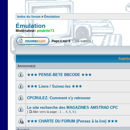
Index du forum
»
Émulation
Émulation
Modérateur:
poulette73
Page
1
sur
6
[ 286 sujet(s) ]
Sujet(
Annonce(s)
★★★ PENSE-BETE BBCODE ★★★
★★★ Liens / Suivez-les ★★★
CPCRULEZ: Comment s'y retrouver‎
Le site recherche des MAGAZINES AMSTRAD CPC
[
Aller vers la page :
1
...
4
,
5
,
6
]
★★★ CHARTE DU FORUM (Pensez à la lire) ★★★