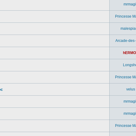
mrmagi
Princesse M
malespia
Arcade-des
hERMO
Longsh
Princesse M
pc
velus
mrmagi
mrmagi
Princesse M