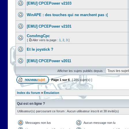
[EMU] CPCEPower v2103
WinAPE : des touches qui ne marchent pas :(
[EMU] CPCEPower v2101
ConvImgCpc
[
Aller vers la page :
1
,
2
,
3
]
Et le joystick ?
[EMU] CPCEPower v2011
Afficher les sujets publiés depuis :
Page
1
sur
6
[ 286 sujet(s) ]
Index du forum
»
Émulation
Qui est en ligne ?
Utilisateur(s) parcourant ce forum : Aucun utilisateur inscrit et 38 invité(s)
Messages non lus
Aucun message non lu