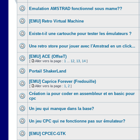
Emulation AMSTRAD fonctionnel sous mame??
[EMU] Retro Virtual Machine
Existe-t-il une cartouche pour tester les émulateurs ?
Une retro store pour jouer avec l'Amstrad en un click...
[EMU] ACE (OffseT)
[
Aller vers la page :
1
...
12
,
13
,
14
]
Portail ShakerLand
[EMU] Caprice Forever (Fredouille)
[
Aller vers la page :
1
,
2
]
Création ia pour coder en assembleur et en basic pour
cpc
Un jeu qui manque dans la base?
Un jeu CPC qui ne fonctionne pas sur émulateur?
[EMU] CPCEC-GTK