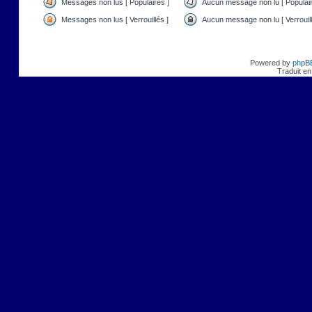
Messages non lus [ Populaires ]
Aucun message non lu [ Populair
Messages non lus [ Verrouillés ]
Aucun message non lu [ Verrouill
Powered by
phpB
Traduit en