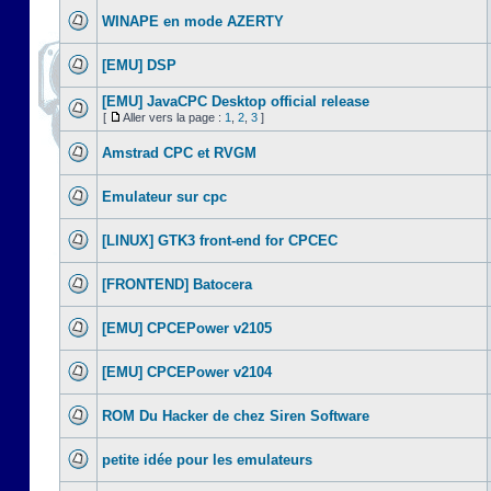
WINAPE en mode AZERTY
[EMU] DSP
[EMU] JavaCPC Desktop official release
[
Aller vers la page :
1
,
2
,
3
]
Amstrad CPC et RVGM
Emulateur sur cpc
[LINUX] GTK3 front-end for CPCEC
[FRONTEND] Batocera
[EMU] CPCEPower v2105
[EMU] CPCEPower v2104
ROM Du Hacker de chez Siren Software
petite idée pour les emulateurs