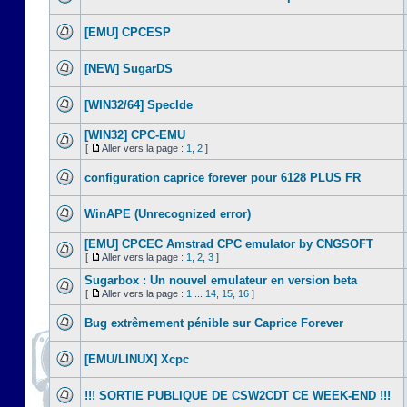
[EMU] CPCESP
[NEW] SugarDS
[WIN32/64] SpecIde
[WIN32] CPC-EMU
[
Aller vers la page :
1
,
2
]
configuration caprice forever pour 6128 PLUS FR
WinAPE (Unrecognized error)
[EMU] CPCEC Amstrad CPC emulator by CNGSOFT
[
Aller vers la page :
1
,
2
,
3
]
Sugarbox : Un nouvel emulateur en version beta
[
Aller vers la page :
1
...
14
,
15
,
16
]
Bug extrêmement pénible sur Caprice Forever
[EMU/LINUX] Xcpc
!!! SORTIE PUBLIQUE DE CSW2CDT CE WEEK-END !!!