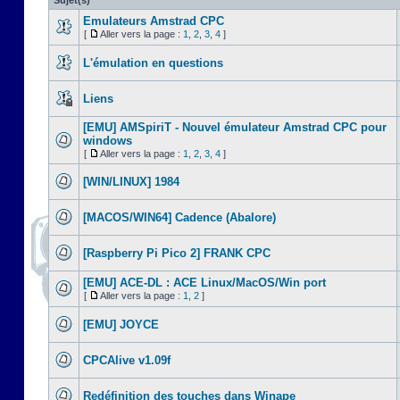
Sujet(s)
Emulateurs Amstrad CPC
[
Aller vers la page :
1
,
2
,
3
,
4
]
L'émulation en questions
Liens
[EMU] AMSpiriT - Nouvel émulateur Amstrad CPC pour
windows
[
Aller vers la page :
1
,
2
,
3
,
4
]
[WIN/LINUX] 1984
[MACOS/WIN64] Cadence (Abalore)
[Raspberry Pi Pico 2] FRANK CPC
[EMU] ACE-DL : ACE Linux/MacOS/Win port
[
Aller vers la page :
1
,
2
]
[EMU] JOYCE
CPCAlive v1.09f
Redéfinition des touches dans Winape