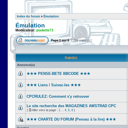
Index du forum
»
Émulation
Émulation
Modérateur:
poulette73
Page
1
sur
6
[ 286 sujet(s) ]
Sujet(s)
Annonce(s)
★★★ PENSE-BETE BBCODE ★★★
★★★ Liens / Suivez-les ★★★
CPCRULEZ: Comment s'y retrouver‎
Le site recherche des MAGAZINES AMSTRAD CPC
[
Aller vers la page :
1
...
4
,
5
,
6
]
★★★ CHARTE DU FORUM (Pensez à la lire) ★★★