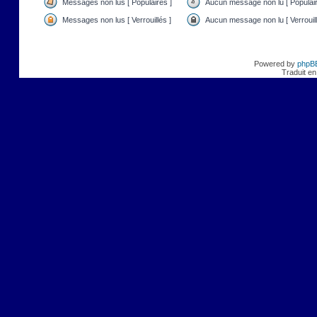
Messages non lus [ Populaires ]
Aucun message non lu [ Populair
Messages non lus [ Verrouillés ]
Aucun message non lu [ Verrouill
Powered by
phpB
Traduit en