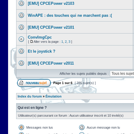
[EMU] CPCEPower v2103
WinAPE : des touches qui ne marchent pas :(
[EMU] CPCEPower v2101
ConvImgCpc
[
Aller vers la page :
1
,
2
,
3
]
Et le joystick ?
[EMU] CPCEPower v2011
Afficher les sujets publiés depuis :
Page
1
sur
6
[ 286 sujet(s) ]
Index du forum
»
Émulation
Qui est en ligne ?
Utilisateur(s) parcourant ce forum : Aucun utilisateur inscrit et 10 invité(s)
Messages non lus
Aucun message non lu