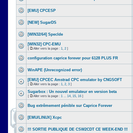
[EMU] CPCESP
[NEW] SugarDS
[WIN32/64] SpecIde
[WIN32] CPC-EMU
[
Aller vers la page :
1
,
2
]
configuration caprice forever pour 6128 PLUS FR
WinAPE (Unrecognized error)
[EMU] CPCEC Amstrad CPC emulator by CNGSOFT
[
Aller vers la page :
1
,
2
,
3
]
Sugarbox : Un nouvel emulateur en version beta
[
Aller vers la page :
1
...
14
,
15
,
16
]
Bug extrêmement pénible sur Caprice Forever
[EMU/LINUX] Xcpc
!!! SORTIE PUBLIQUE DE CSW2CDT CE WEEK-END !!!