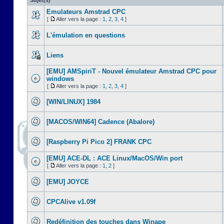
Sujet(s)
Emulateurs Amstrad CPC
[
Aller vers la page :
1
,
2
,
3
,
4
]
L'émulation en questions
Liens
[EMU] AMSpiriT - Nouvel émulateur Amstrad CPC pour
windows
[
Aller vers la page :
1
,
2
,
3
,
4
]
[WIN/LINUX] 1984
[MACOS/WIN64] Cadence (Abalore)
[Raspberry Pi Pico 2] FRANK CPC
[EMU] ACE-DL : ACE Linux/MacOS/Win port
[
Aller vers la page :
1
,
2
]
[EMU] JOYCE
CPCAlive v1.09f
Redéfinition des touches dans Winape