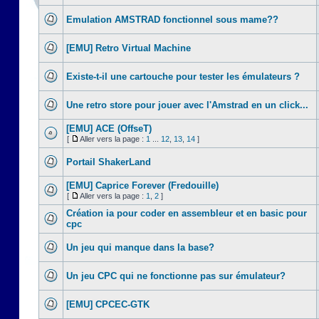
Emulation AMSTRAD fonctionnel sous mame??
[EMU] Retro Virtual Machine
Existe-t-il une cartouche pour tester les émulateurs ?
Une retro store pour jouer avec l'Amstrad en un click...
[EMU] ACE (OffseT)
[
Aller vers la page :
1
...
12
,
13
,
14
]
Portail ShakerLand
[EMU] Caprice Forever (Fredouille)
[
Aller vers la page :
1
,
2
]
Création ia pour coder en assembleur et en basic pour
cpc
Un jeu qui manque dans la base?
Un jeu CPC qui ne fonctionne pas sur émulateur?
[EMU] CPCEC-GTK