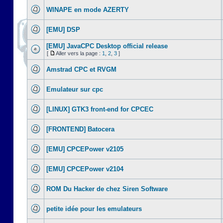
WINAPE en mode AZERTY
[EMU] DSP
[EMU] JavaCPC Desktop official release
[
Aller vers la page :
1
,
2
,
3
]
Amstrad CPC et RVGM
Emulateur sur cpc
[LINUX] GTK3 front-end for CPCEC
[FRONTEND] Batocera
[EMU] CPCEPower v2105
[EMU] CPCEPower v2104
ROM Du Hacker de chez Siren Software
petite idée pour les emulateurs