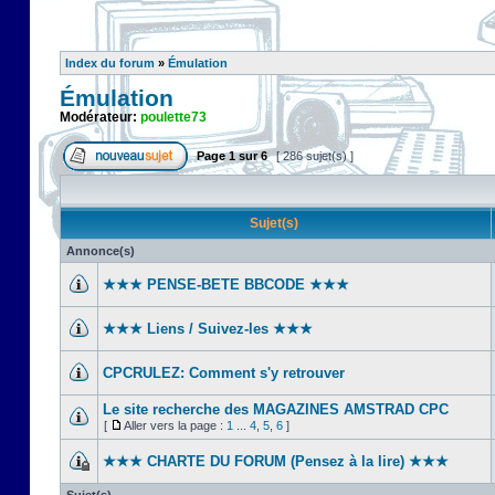
Index du forum
»
Émulation
Émulation
Modérateur:
poulette73
Page
1
sur
6
[ 286 sujet(s) ]
Sujet(s)
Annonce(s)
★★★ PENSE-BETE BBCODE ★★★
★★★ Liens / Suivez-les ★★★
CPCRULEZ: Comment s'y retrouver‎
Le site recherche des MAGAZINES AMSTRAD CPC
[
Aller vers la page :
1
...
4
,
5
,
6
]
★★★ CHARTE DU FORUM (Pensez à la lire) ★★★