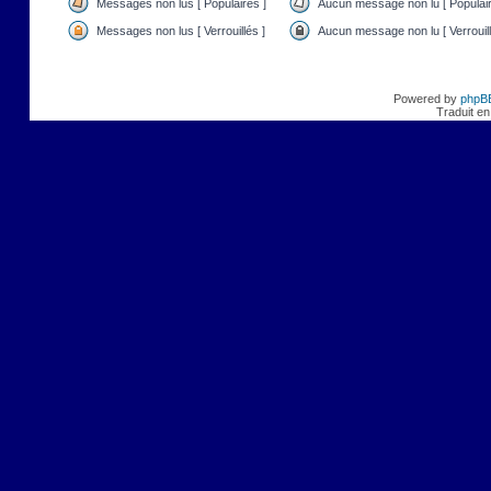
Messages non lus [ Populaires ]
Aucun message non lu [ Populair
Messages non lus [ Verrouillés ]
Aucun message non lu [ Verrouill
Powered by
phpB
Traduit en