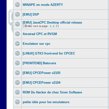
WINAPE en mode AZERTY
[EMU] DSP
[EMU] JavaCPC Desktop official release
[
Aller vers la page :
1
,
2
,
3
]
Amstrad CPC et RVGM
Emulateur sur cpc
[LINUX] GTK3 front-end for CPCEC
[FRONTEND] Batocera
[EMU] CPCEPower v2105
[EMU] CPCEPower v2104
ROM Du Hacker de chez Siren Software
petite idée pour les emulateurs