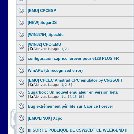
[EMU] CPCESP
[NEW] SugarDS
[WIN32/64] SpecIde
[WIN32] CPC-EMU
[
Aller vers la page :
1
,
2
]
configuration caprice forever pour 6128 PLUS FR
WinAPE (Unrecognized error)
[EMU] CPCEC Amstrad CPC emulator by CNGSOFT
[
Aller vers la page :
1
,
2
,
3
]
Sugarbox : Un nouvel emulateur en version beta
[
Aller vers la page :
1
...
14
,
15
,
16
]
Bug extrêmement pénible sur Caprice Forever
[EMU/LINUX] Xcpc
!!! SORTIE PUBLIQUE DE CSW2CDT CE WEEK-END !!!