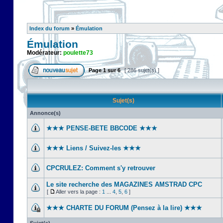
Index du forum
»
Émulation
Émulation
Modérateur:
poulette73
Page
1
sur
6
[ 286 sujet(s) ]
Sujet(s)
Annonce(s)
★★★ PENSE-BETE BBCODE ★★★
★★★ Liens / Suivez-les ★★★
CPCRULEZ: Comment s'y retrouver‎
Le site recherche des MAGAZINES AMSTRAD CPC
[
Aller vers la page :
1
...
4
,
5
,
6
]
★★★ CHARTE DU FORUM (Pensez à la lire) ★★★