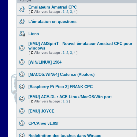
Sujet(s)
Emulateurs Amstrad CPC
[
Aller vers la page :
1
,
2
,
3
,
4
]
L'émulation en questions
Liens
[EMU] AMSpiriT - Nouvel émulateur Amstrad CPC pour
windows
[
Aller vers la page :
1
,
2
,
3
,
4
]
[WIN/LINUX] 1984
[MACOS/WIN64] Cadence (Abalore)
[Raspberry Pi Pico 2] FRANK CPC
[EMU] ACE-DL : ACE Linux/MacOS/Win port
[
Aller vers la page :
1
,
2
]
[EMU] JOYCE
CPCAlive v1.09f
Redéfinition des touches dans Winape