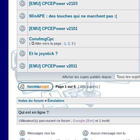
[EMU] CPCEPower v2103
WinAPE : des touches qui ne marchent pas :(
[EMU] CPCEPower v2101
ConvImgCpc
[
Aller vers la page :
1
,
2
,
3
]
Et le joystick ?
[EMU] CPCEPower v2011
Afficher les sujets publiés depuis :
Page
1
sur
6
[ 286 sujet(s) ]
Index du forum
»
Émulation
Qui est en ligne ?
Utilisateur(s) parcourant ce forum :
Google [Bot]
et 1 invité
Messages non lus
Aucun message non lu