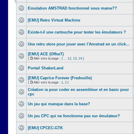
Emulation AMSTRAD fonctionnel sous mame??
[EMU] Retro Virtual Machine
Existe-t-il une cartouche pour tester les émulateurs ?
Une retro store pour jouer avec l'Amstrad en un click...
[EMU] ACE (OffseT)
[
Aller vers la page :
1
...
12
,
13
,
14
]
Portail ShakerLand
[EMU] Caprice Forever (Fredouille)
[
Aller vers la page :
1
,
2
]
Création ia pour coder en assembleur et en basic pour
cpc
Un jeu qui manque dans la base?
Un jeu CPC qui ne fonctionne pas sur émulateur?
[EMU] CPCEC-GTK