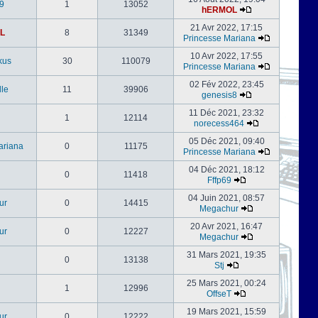
9
1
13052
hERMOL
21 Avr 2022, 17:15
L
8
31349
Princesse Mariana
10 Avr 2022, 17:55
kus
30
110079
Princesse Mariana
02 Fév 2022, 23:45
le
11
39906
genesis8
11 Déc 2021, 23:32
1
12114
norecess464
05 Déc 2021, 09:40
ariana
0
11175
Princesse Mariana
04 Déc 2021, 18:12
0
11418
Fffp69
04 Juin 2021, 08:57
ur
0
14415
Megachur
20 Avr 2021, 16:47
ur
0
12227
Megachur
31 Mars 2021, 19:35
0
13138
Stj
25 Mars 2021, 00:24
1
12996
OffseT
19 Mars 2021, 15:59
ur
0
12222