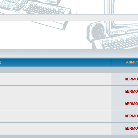
s)
Auteu
hERMO
hERMO
hERMO
hERMO
hERMO