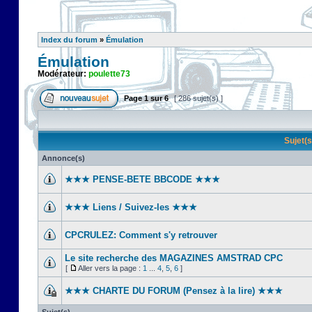
Index du forum
»
Émulation
Émulation
Modérateur:
poulette73
Page
1
sur
6
[ 286 sujet(s) ]
Sujet(
Annonce(s)
★★★ PENSE-BETE BBCODE ★★★
★★★ Liens / Suivez-les ★★★
CPCRULEZ: Comment s'y retrouver‎
Le site recherche des MAGAZINES AMSTRAD CPC
[
Aller vers la page :
1
...
4
,
5
,
6
]
★★★ CHARTE DU FORUM (Pensez à la lire) ★★★