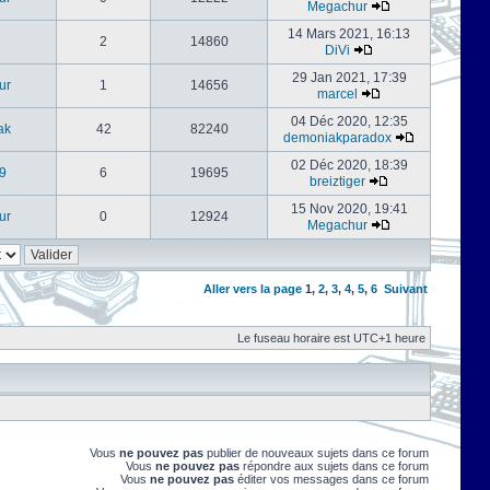
Megachur
14 Mars 2021, 16:13
2
14860
DiVi
29 Jan 2021, 17:39
ur
1
14656
marcel
04 Déc 2020, 12:35
ak
42
82240
demoniakparadox
02 Déc 2020, 18:39
9
6
19695
breiztiger
15 Nov 2020, 19:41
ur
0
12924
Megachur
Aller vers la page
1
,
2
,
3
,
4
,
5
,
6
Suivant
Le fuseau horaire est UTC+1 heure
Vous
ne pouvez pas
publier de nouveaux sujets dans ce forum
Vous
ne pouvez pas
répondre aux sujets dans ce forum
Vous
ne pouvez pas
éditer vos messages dans ce forum