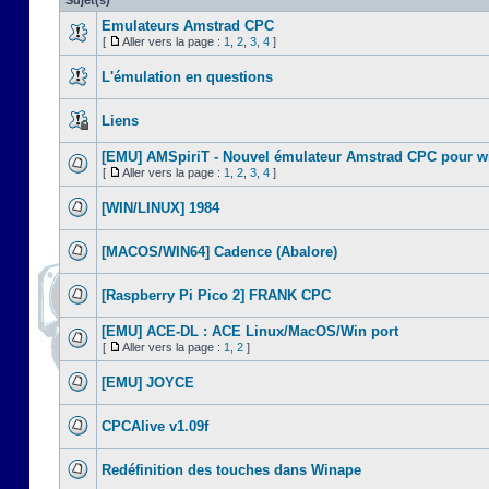
Sujet(s)
Emulateurs Amstrad CPC
[
Aller vers la page :
1
,
2
,
3
,
4
]
L'émulation en questions
Liens
[EMU] AMSpiriT - Nouvel émulateur Amstrad CPC pour 
[
Aller vers la page :
1
,
2
,
3
,
4
]
[WIN/LINUX] 1984
[MACOS/WIN64] Cadence (Abalore)
[Raspberry Pi Pico 2] FRANK CPC
[EMU] ACE-DL : ACE Linux/MacOS/Win port
[
Aller vers la page :
1
,
2
]
[EMU] JOYCE
CPCAlive v1.09f
Redéfinition des touches dans Winape