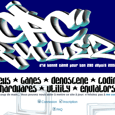
coup de main... Vous pouvez nous aider à mettre ce site à jour: n'hésitez pas à
me con
Connexion
Inscription
FAQ