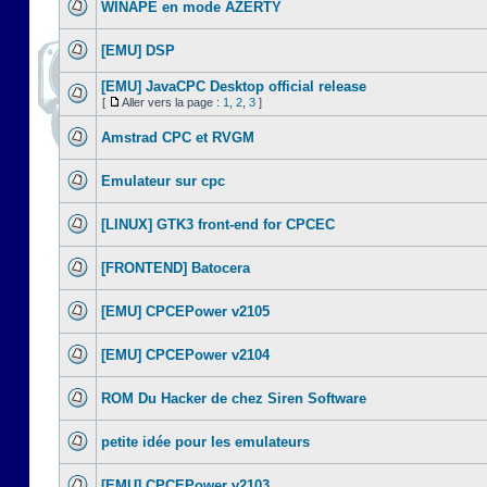
WINAPE en mode AZERTY
[EMU] DSP
[EMU] JavaCPC Desktop official release
[
Aller vers la page :
1
,
2
,
3
]
Amstrad CPC et RVGM
Emulateur sur cpc
[LINUX] GTK3 front-end for CPCEC
[FRONTEND] Batocera
[EMU] CPCEPower v2105
[EMU] CPCEPower v2104
ROM Du Hacker de chez Siren Software
petite idée pour les emulateurs
[EMU] CPCEPower v2103