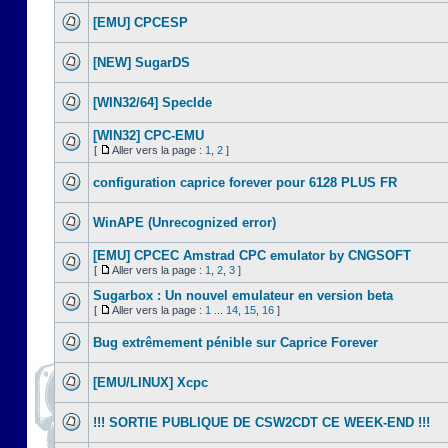
[EMU] CPCESP
[NEW] SugarDS
[WIN32/64] SpecIde
[WIN32] CPC-EMU
[
Aller vers la page :
1
,
2
]
configuration caprice forever pour 6128 PLUS FR
WinAPE (Unrecognized error)
[EMU] CPCEC Amstrad CPC emulator by CNGSOFT
[
Aller vers la page :
1
,
2
,
3
]
Sugarbox : Un nouvel emulateur en version beta
[
Aller vers la page :
1
...
14
,
15
,
16
]
Bug extrêmement pénible sur Caprice Forever
[EMU/LINUX] Xcpc
!!! SORTIE PUBLIQUE DE CSW2CDT CE WEEK-END !!!