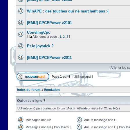
WinAPE : des touches qui ne marchent pas :(
[EMU] CPCEPower v2101
ConvImgCpc
[
Aller vers la page :
1
,
2
,
3
]
Et le joystick ?
[EMU] CPCEPower v2011
Afficher les s
Page
1
sur
6
[ 286 sujet(s) ]
Index du forum
»
Émulation
Qui est en ligne ?
Utilisateur(s) parcourant ce forum : Aucun utilisateur inscrit et 21 invité(s)
Messages non lus
Aucun message non lu
Messages non lus [ Populaires ]
Aucun message non lu [ Populair