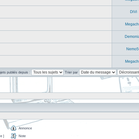
DiVi
Megach
Demoni
Nemo5
Megach
ujets publiés depuis :
Trier par
Annonce
e ]
Note