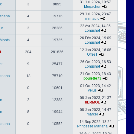
31 Juil 2024, 19:57
c
3
9895
Megachur
29 Juil 2024, 23:47
ariana
4
19776
mrmagic
23 Avr 2024, 14:35
ut_
3
28286
Longshot
26 Fév 2024, 19:09
-Monts
4
19735
Longshot
12 Jan 2024, 16:08
L
204
281836
OffseT
26 Oct 2023, 16:53
ot
9
25477
Longshot
21 Oct 2023, 18:43
ariana
18
75710
poulette73
01 Oct 2023, 14:42
0
10601
velus
08 Jan 2023, 21:37
c
2
12388
hERMOL
08 Jan 2023, 14:47
c
8
19944
marcel
14 Sep 2022, 13:24
ariana
0
10552
Princesse Mariana
16 Août 2022, 19:04