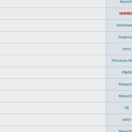
Nemo5
hERMO
Devilmar
Snapouil
velus
Princesse M
Fffp69
Megach
Megach
Stj
velus
Megach