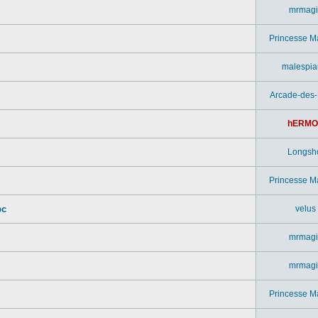
mrmagi
Princesse M
malespia
Arcade-des
hERMO
Longsh
Princesse M
pc
velus
mrmagi
mrmagi
Princesse M