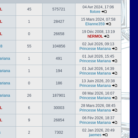
04 Avr 2024, 17:06
L
45
575721
flolore
15 Mars 2024, 07:58
L
1
28427
Elianne359
19 Déc 2008, 13:19
L
0
26658
hERMOL
02 Juil 2026, 09:13
78
55
104856
Princesse Mariana
01 Juil 2026, 15:45
ariana
1
491
Princesse Mariana
01 Juil 2026, 14:39
ariana
1
194
Princesse Mariana
13 Juin 2026, 20:38
ariana
0
186
Princesse Mariana
08 Mai 2026, 16:07
ariana
26
187901
Princesse Mariana
28 Mars 2026, 08:45
L
6
30003
Princesse Mariana
06 Fév 2026, 18:37
L
9
26854
Princesse Mariana
02 Jan 2026, 20:49
s
2
7302
jaemes