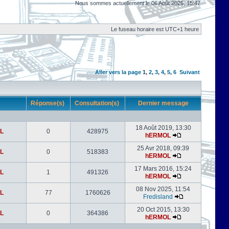
Nous sommes actuellement le 06 Août 2026, 15:47
Le fuseau horaire est UTC+1 heure
Aller vers la page
1
,
2
,
3
,
4
,
5
,
6
Suivant
r
Réponse(s)
Consultation(s)
Dernier message
18 Août 2019, 13:30
L
0
428975
hERMOL
25 Avr 2018, 09:39
L
0
518383
hERMOL
17 Mars 2016, 15:24
L
1
491326
hERMOL
08 Nov 2025, 11:54
L
77
1760626
Fredisland
20 Oct 2015, 13:30
L
0
364386
hERMOL