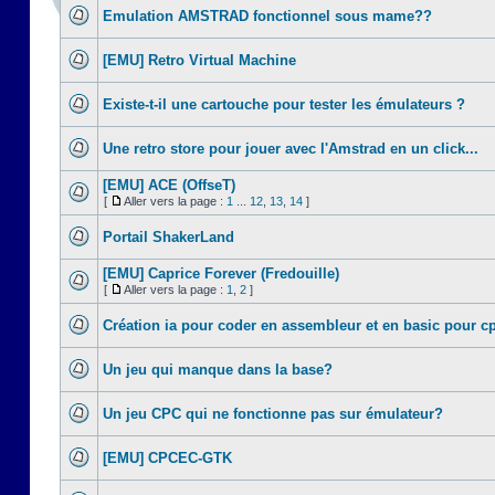
Emulation AMSTRAD fonctionnel sous mame??
[EMU] Retro Virtual Machine
Existe-t-il une cartouche pour tester les émulateurs ?
Une retro store pour jouer avec l'Amstrad en un click...
[EMU] ACE (OffseT)
[
Aller vers la page :
1
...
12
,
13
,
14
]
Portail ShakerLand
[EMU] Caprice Forever (Fredouille)
[
Aller vers la page :
1
,
2
]
Création ia pour coder en assembleur et en basic pour c
Un jeu qui manque dans la base?
Un jeu CPC qui ne fonctionne pas sur émulateur?
[EMU] CPCEC-GTK