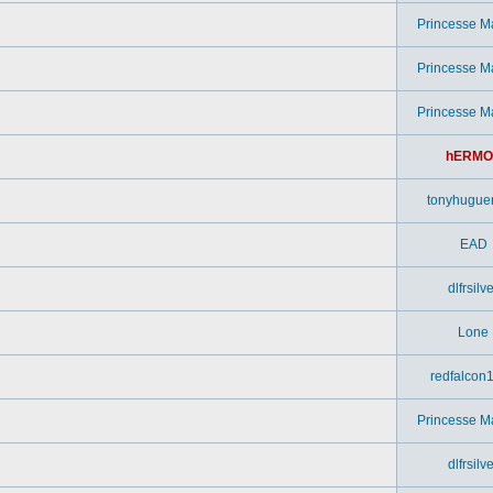
Princesse M
Princesse M
Princesse M
hERMO
tonyhugue
EAD
dlfrsilv
Lone
redfalcon
Princesse M
dlfrsilv