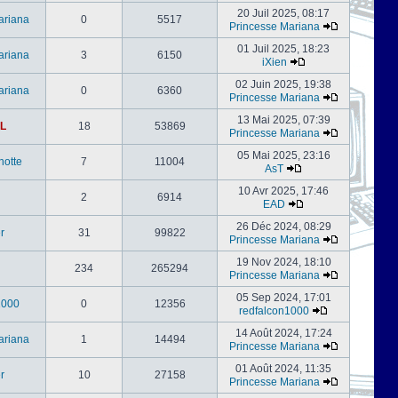
20 Juil 2025, 08:17
ariana
0
5517
Princesse Mariana
01 Juil 2025, 18:23
ariana
3
6150
iXien
02 Juin 2025, 19:38
ariana
0
6360
Princesse Mariana
13 Mai 2025, 07:39
L
18
53869
Princesse Mariana
05 Mai 2025, 23:16
notte
7
11004
AsT
10 Avr 2025, 17:46
2
6914
EAD
26 Déc 2024, 08:29
er
31
99822
Princesse Mariana
19 Nov 2024, 18:10
234
265294
Princesse Mariana
05 Sep 2024, 17:01
1000
0
12356
redfalcon1000
14 Août 2024, 17:24
ariana
1
14494
Princesse Mariana
01 Août 2024, 11:35
er
10
27158
Princesse Mariana