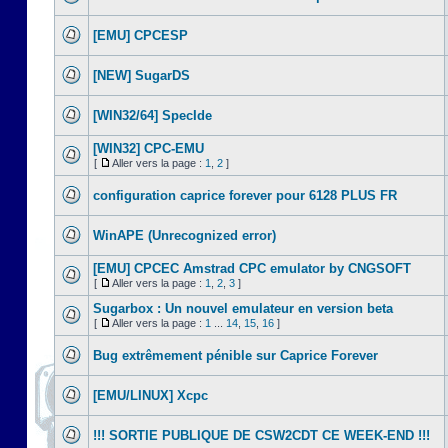
[EMU] CPCESP
[NEW] SugarDS
[WIN32/64] SpecIde
[WIN32] CPC-EMU
[
Aller vers la page :
1
,
2
]
configuration caprice forever pour 6128 PLUS FR
WinAPE (Unrecognized error)
[EMU] CPCEC Amstrad CPC emulator by CNGSOFT
[
Aller vers la page :
1
,
2
,
3
]
Sugarbox : Un nouvel emulateur en version beta
[
Aller vers la page :
1
...
14
,
15
,
16
]
Bug extrêmement pénible sur Caprice Forever
[EMU/LINUX] Xcpc
!!! SORTIE PUBLIQUE DE CSW2CDT CE WEEK-END !!!