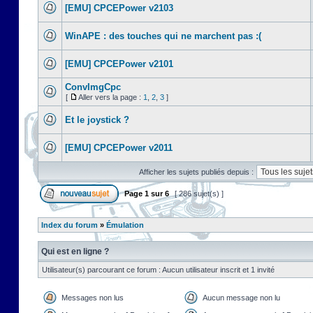
[EMU] CPCEPower v2103
WinAPE : des touches qui ne marchent pas :(
[EMU] CPCEPower v2101
ConvImgCpc
[
Aller vers la page :
1
,
2
,
3
]
Et le joystick ?
[EMU] CPCEPower v2011
Afficher les sujets publiés depuis :
Page
1
sur
6
[ 286 sujet(s) ]
Index du forum
»
Émulation
Qui est en ligne ?
Utilisateur(s) parcourant ce forum : Aucun utilisateur inscrit et 1 invité
Messages non lus
Aucun message non lu