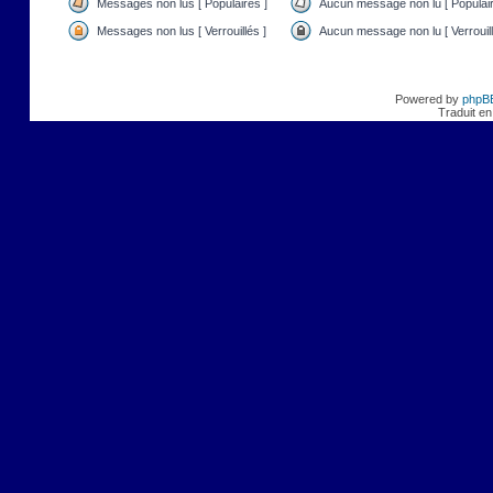
Messages non lus [ Populaires ]
Aucun message non lu [ Populair
Messages non lus [ Verrouillés ]
Aucun message non lu [ Verrouill
Powered by
phpB
Traduit en