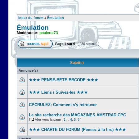
Index du forum
»
Émulation
Émulation
Modérateur:
poulette73
Page
1
sur
6
[ 286 sujet(s) ]
Sujet(s)
Annonce(s)
★★★ PENSE-BETE BBCODE ★★★
★★★ Liens / Suivez-les ★★★
CPCRULEZ: Comment s'y retrouver‎
Le site recherche des MAGAZINES AMSTRAD CPC
[
Aller vers la page :
1
...
4
,
5
,
6
]
★★★ CHARTE DU FORUM (Pensez à la lire) ★★★