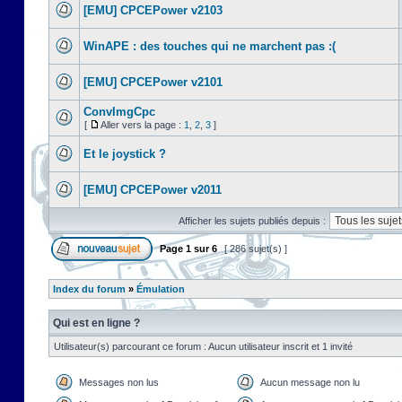
[EMU] CPCEPower v2103
WinAPE : des touches qui ne marchent pas :(
[EMU] CPCEPower v2101
ConvImgCpc
[
Aller vers la page :
1
,
2
,
3
]
Et le joystick ?
[EMU] CPCEPower v2011
Afficher les sujets publiés depuis :
Page
1
sur
6
[ 286 sujet(s) ]
Index du forum
»
Émulation
Qui est en ligne ?
Utilisateur(s) parcourant ce forum : Aucun utilisateur inscrit et 1 invité
Messages non lus
Aucun message non lu