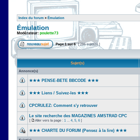
Index du forum
»
Émulation
Émulation
Modérateur:
poulette73
Page
1
sur
6
[ 286 sujet(s) ]
Sujet(s)
Annonce(s)
★★★ PENSE-BETE BBCODE ★★★
★★★ Liens / Suivez-les ★★★
CPCRULEZ: Comment s'y retrouver‎
Le site recherche des MAGAZINES AMSTRAD CPC
[
Aller vers la page :
1
...
4
,
5
,
6
]
★★★ CHARTE DU FORUM (Pensez à la lire) ★★★