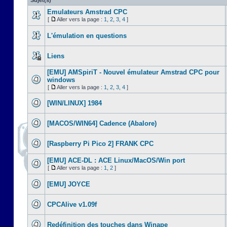
Sujet(s)
Emulateurs Amstrad CPC
[
Aller vers la page :
1
,
2
,
3
,
4
]
L'émulation en questions
Liens
[EMU] AMSpiriT - Nouvel émulateur Amstrad CPC pour
windows
[
Aller vers la page :
1
,
2
,
3
,
4
]
[WIN/LINUX] 1984
[MACOS/WIN64] Cadence (Abalore)
[Raspberry Pi Pico 2] FRANK CPC
[EMU] ACE-DL : ACE Linux/MacOS/Win port
[
Aller vers la page :
1
,
2
]
[EMU] JOYCE
CPCAlive v1.09f
Redéfinition des touches dans Winape