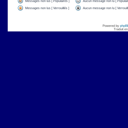
Messages non lus [ Populaires ]
Aucun message non lu [ Populair
Messages non lus [ Verrouillés ]
Aucun message non lu [ Verrouill
Powered by
phpB
Traduit en