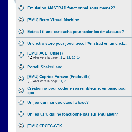
Emulation AMSTRAD fonctionnel sous mame??
[EMU] Retro Virtual Machine
Existe-t-il une cartouche pour tester les émulateurs ?
Une retro store pour jouer avec l'Amstrad en un click...
[EMU] ACE (OffseT)
[
Aller vers la page :
1
...
12
,
13
,
14
]
Portail ShakerLand
[EMU] Caprice Forever (Fredouille)
[
Aller vers la page :
1
,
2
]
Création ia pour coder en assembleur et en basic pour
cpc
Un jeu qui manque dans la base?
Un jeu CPC qui ne fonctionne pas sur émulateur?
[EMU] CPCEC-GTK