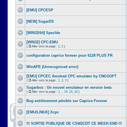
[EMU] CPCESP
[NEW] SugarDS
[WIN32/64] SpecIde
[WIN32] CPC-EMU
[
Aller vers la page :
1
,
2
]
configuration caprice forever pour 6128 PLUS FR
WinAPE (Unrecognized error)
[EMU] CPCEC Amstrad CPC emulator by CNGSOFT
[
Aller vers la page :
1
,
2
,
3
]
Sugarbox : Un nouvel emulateur en version beta
[
Aller vers la page :
1
...
14
,
15
,
16
]
Bug extrêmement pénible sur Caprice Forever
[EMU/LINUX] Xcpc
!!! SORTIE PUBLIQUE DE CSW2CDT CE WEEK-END !!!