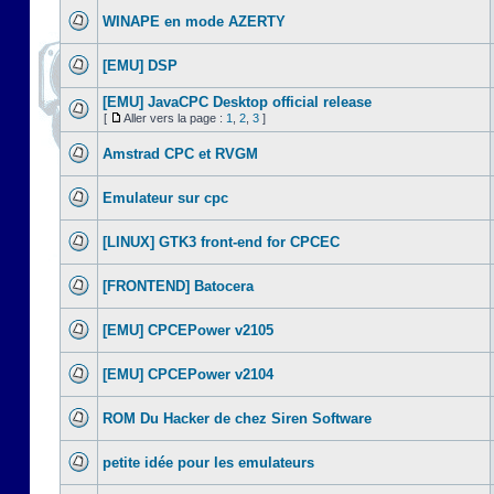
WINAPE en mode AZERTY
[EMU] DSP
[EMU] JavaCPC Desktop official release
[
Aller vers la page :
1
,
2
,
3
]
Amstrad CPC et RVGM
Emulateur sur cpc
[LINUX] GTK3 front-end for CPCEC
[FRONTEND] Batocera
[EMU] CPCEPower v2105
[EMU] CPCEPower v2104
ROM Du Hacker de chez Siren Software
petite idée pour les emulateurs